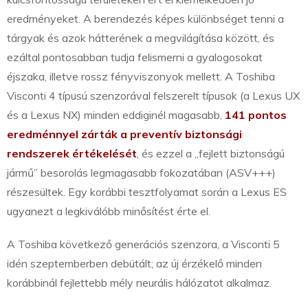
eredményeket. A berendezés képes különbséget tenni a
tárgyak és azok hátterének a megvilágítása között, és
ezáltal pontosabban tudja felismerni a gyalogosokat
éjszaka, illetve rossz fényviszonyok mellett. A Toshiba
Visconti 4 típusú szenzorával felszerelt típusok (a Lexus UX
és a Lexus NX) minden eddiginél magasabb,
141 pontos
eredménnyel zárták a preventív biztonsági
rendszerek értékelését
, és ezzel a „fejlett biztonságú
jármű” besorolás legmagasabb fokozatában (ASV+++)
részesültek. Egy korábbi tesztfolyamat során a Lexus ES
ugyanezt a legkiválóbb minősítést érte el.
A Toshiba következő generációs szenzora, a Visconti 5
idén szeptemberben debütált; az új érzékelő minden
korábbinál fejlettebb mély neurális hálózatot alkalmaz.