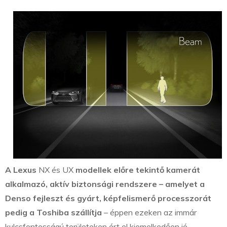
A Lexus
NX és UX
modellek előre tekintő kamerát
alkalmazó, aktív biztonsági rendszere – amelyet a
Denso fejleszt és gyárt, képfelismerő processzorát
pedig a Toshiba szállítja
– éppen ezeken az immár
kulcsfontosságú területeken ért el kiemelkedően jó