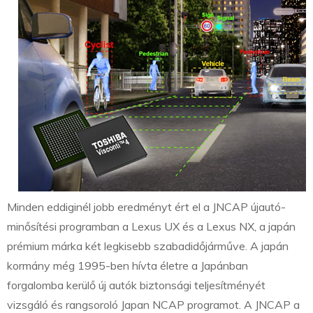
Minden eddiginél jobb eredményt ért el a JNCAP újautó-
minősítési programban a Lexus UX és a Lexus NX, a japán
prémium márka két legkisebb szabadidőjárműve. A japán
kormány még 1995-ben hívta életre a Japánban
forgalomba kerülő új autók biztonsági teljesítményét
vizsgáló és rangsoroló Japan NCAP programot. A JNCAP a