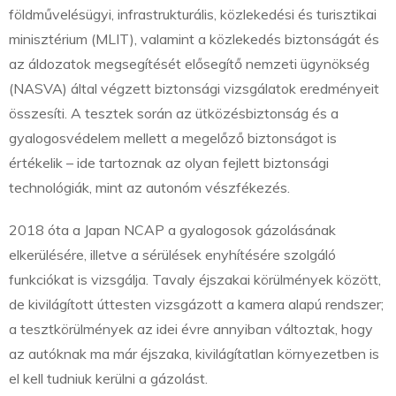
földművelésügyi, infrastrukturális, közlekedési és turisztikai
minisztérium (MLIT), valamint a közlekedés biztonságát és
az áldozatok megsegítését elősegítő nemzeti ügynökség
(NASVA) által végzett biztonsági vizsgálatok eredményeit
összesíti. A tesztek során az ütközésbiztonság és a
gyalogosvédelem mellett a megelőző biztonságot is
értékelik – ide tartoznak az olyan fejlett biztonsági
technológiák, mint az autonóm vészfékezés.
2018 óta a Japan NCAP a gyalogosok gázolásának
elkerülésére, illetve a sérülések enyhítésére szolgáló
funkciókat is vizsgálja. Tavaly éjszakai körülmények között,
de kivilágított úttesten vizsgázott a kamera alapú rendszer;
a tesztkörülmények az idei évre annyiban változtak, hogy
az autóknak ma már éjszaka, kivilágítatlan környezetben is
el kell tudniuk kerülni a gázolást.