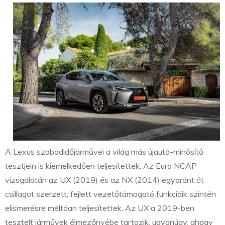
A Lexus szabadidőjárművei a világ más újautó-minősítő
tesztjein is kiemelkedően teljesítettek. Az Euro NCAP
vizsgálatán az UX (2019) és az NX (2014) egyaránt öt
csillagot szerzett; fejlett vezetőtámogató funkcióik szintén
elismerésre méltóan teljesítettek. Az UX a 2019-ben
tesztelt járművek élmezőnyébe tartozik, ugyanúgy, ahogy