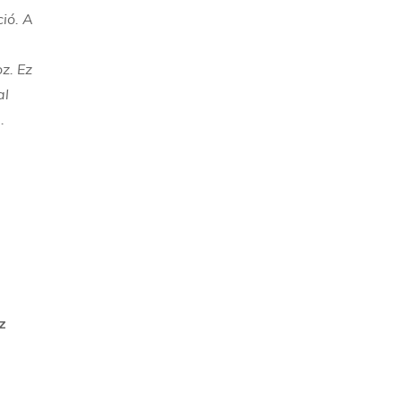
ió. A
z. Ez
al
.
z