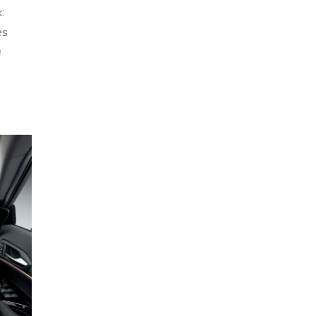
:
es
a