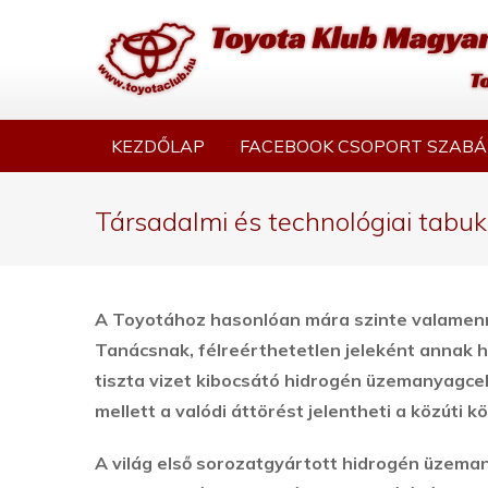
KEZDŐLAP
FACEBOOK CSOPORT SZABÁ
Társadalmi és technológiai tabuk
A Toyotához hasonlóan mára szinte valamenny
Tanácsnak, félreérthetetlen jeleként annak 
tiszta vizet kibocsátó hidrogén üzemanyagcel
mellett a valódi áttörést jelentheti a közút
A világ első sorozatgyártott hidrogén üzema