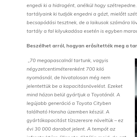
engedi ki a hidrogént, anélkül hogy szétrepedne.
tartályaink ki tudják engedni a gázt, mielőtt s
becsapódási tesztnek, de a laikusok számára löv
tartály a fal kilyukadása esetén is egyben mara
Beszélhet arról, hogyan erősítették meg a tar
„70 megapascalnál tartunk, vagyis
négyzetcentiméterenként 700 kiló
nyomásnál, de hivatalosan még nem
jelentettük be a kapacitásnövelést. Ezeket
mind házon belül gyártjuk a Toyotánál. A
legújabb generáció a Toyota Cityben
található Honsha üzemben készül. A
gyártókapacitást tízszeresre növeltük – ez
évi 30 000 darabot jelent. A tempót az