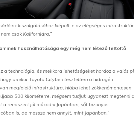
árlóink kiszolgálásához kiépült-e az elégséges infrastruktúr
 nem csak Kaliforniára.”
 aminek használhatósága egy még nem létező feltöltő
ez a technológia, és mekkora lehetőségeket hordoz a valós pi
 hogy amikor Toyota Cityben teszteltem a hidrogén
 van megfelelő infrastruktúra, hiába lehet zökkenőmentesen
at újabb 500 kilométerre, mégsem tudjuk ugyanezt megtenni 
zt a rendszert jól működni Japánban, sőt bizonyos
cóban is, de messze nem annyit, mint Japánban.”