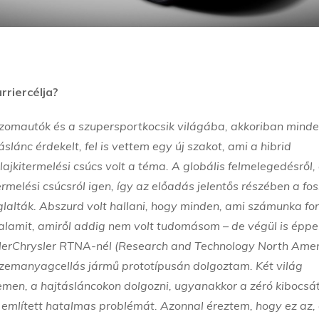
riercélja?
zomautók és a szupersportkocsik világába, akkoriban mind
lánc érdekelt, fel is vettem egy új szakot, ami a hibrid
lajkitermelési csúcs volt a téma. A globális felmelegedésről,
rmelési csúcsról igen, így az előadás jelentős részében a foss
alták. Abszurd volt hallani, hogy minden, ami számunka fon
valamit, amiről addig nem volt tudomásom – de végül is éppe
lerChrysler RTNA-nél (Research and Technology North Amer
zemanyagcellás jármű prototípusán dolgoztam. Két világ
etemen, a hajtásláncokon dolgozni, ugyanakkor a zéró kibocsá
 említett hatalmas problémát. Azonnal éreztem, hogy ez az, 