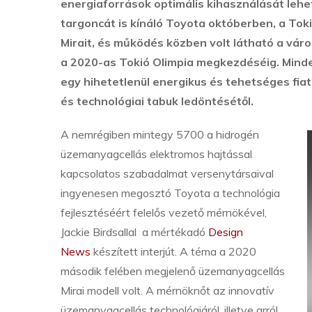
energiaforrások optimális kihasználását lehet
targoncát is kínáló Toyota októberben, a To
Mirait, és működés közben volt látható a váro
a 2020-as Tokió Olimpia megkezdéséig. Mind
egy hihetetlenül energikus és tehetséges fiata
és technológiai tabuk ledöntésétől.
A nemrégiben mintegy 5700 a hidrogén
üzemanyagcellás elektromos hajtással
kapcsolatos szabadalmat versenytársaival
ingyenesen megosztó Toyota a technológia
fejlesztéséért felelős vezető mérnökével,
Jackie Birdsallal a mértékadó
Design
News
készített interjút. A téma a 2020
második felében megjelenő üzemanyagcellás
Mirai modell volt. A mérnöknőt az innovatív
üzemanyagcellás technológiáról, illetve arról