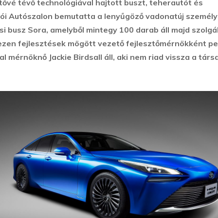
ővé tévő technológiával hajtott buszt, teherautót és
kiói Autószalon bemutatta a lenyűgöző vadonatúj személ
si busz Sora, amelyből mintegy 100 darab áll majd szolgá
ezen fejlesztések mögött vezető fejlesztőmérnökként pe
l mérnöknő Jackie Birdsall áll, aki nem riad vissza a társ