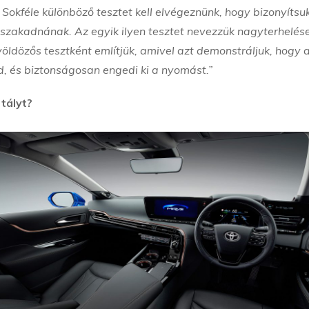
 Sokféle különböző tesztet kell elvégeznünk, hogy bizonyítsuk
zétszakadnának. Az egyik ilyen tesztet nevezzük nagyterhelés
öldözős tesztként említjük, amivel azt demonstráljuk, hogy 
d, és biztonságosan engedi ki a nyomást.”
tályt?