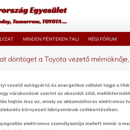
LYZAT
MINDEN PÉNTEKEN TALI
RÉGI FÓRUM
at döntöget a Toyota vezető mérnöknője, J
i vezető autógyártó és energetikai vállalat tagja a Hid
hogy várakozásuk szerint az abszolút zöld, melléktermék
lás hajtás lesz az, amely az akkumulátoros elektromos h
i közlekedés környezeti lábnyomának csökkentésében.
nyagcellás elektromos személyautója mellett immár a me