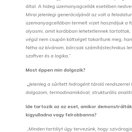
által. A hideg üzemanyagcellák esetében nedves
Mirai jelenlegi generációjánál az volt a feladat
üzemanyagcellában termelt vizet használjuk a f
olyasmi, amit korábban lehetetlennek tartottak,
végül nem csupán költséget takarítunk meg, hane
Néha az kívánom, bárcsak számítástechnikus len
szoftver és a logika.”
Most éppen min dolgozik?
„
Jelenleg a sűrített hidrogént tároló rendszerr
dolgozom, termodinamikával, strukturális analit
Ide tartozik az az eset, amikor demonstrálták,
kigyulladna vagy felrobbanna?
„
Minden tartályt úgy tervezünk, hogy szivárogjon