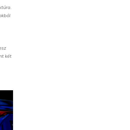
ktúra.
okból
esz
nt két