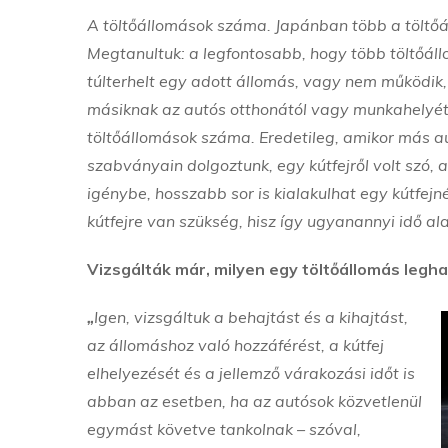
A töltőállomások száma. Japánban több a töltőáll
Megtanultuk: a legfontosabb, hogy több töltőáll
túlterhelt egy adott állomás, vagy nem működik, m
másiknak az autós otthonától vagy munkahelyétől
töltőállomások száma. Eredetileg, amikor más au
szabványain dolgoztunk, egy kútfejről volt szó, a
igénybe, hosszabb sor is kialakulhat egy kútfejn
kútfejre van szükség, hisz így ugyanannyi idő ala
Vizsgálták már, milyen egy töltőállomás leg
„
Igen, vizsgáltuk a behajtást és a kihajtást,
az állomáshoz való hozzáférést, a kútfej
elhelyezését és a jellemző várakozási időt is
abban az esetben, ha az autósok közvetlenül
egymást követve tankolnak – szóval,