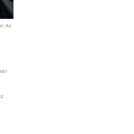
a. Az
aci
az