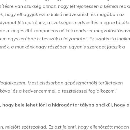
ítésre van szükség ahhoz, hogy létrejöhessen a kémiai reakc
unk, hogy elhagyjuk ezt a külső nedvesítést, és magában az
olyamat létrejöttéhez, a szükséges nedvesítés megtartásáho
 de a kiegészítő komponens nélküli rendszer megvalósításáv
m egyszerűbbé is tesszük a folyamatot. Ez színtiszta logika
nék, a munkánk nagy részében ugyanis szerepet játszik a
el foglalkozom. Most elsősorban gépészmérnöki területeken
ikával és a kedvencemmel, a teszteléssel foglalkozom.”
 hogy bele lehet lőni a hidrogéntartályba anélkül, hogy a
, mielőtt szétszakad. Ez azt jelenti, hogy ellenőrzött módon