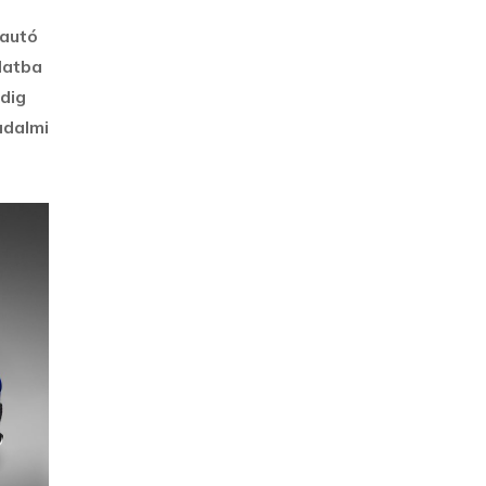
yautó
latba
dig
adalmi