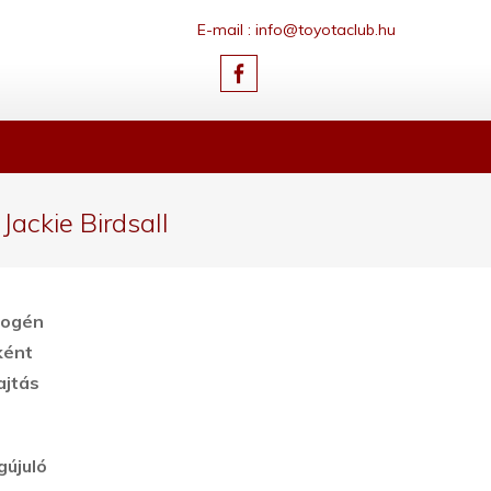
E-mail : info@toyotaclub.hu
ackie Birdsall
rogén
ként
ajtás
gújuló