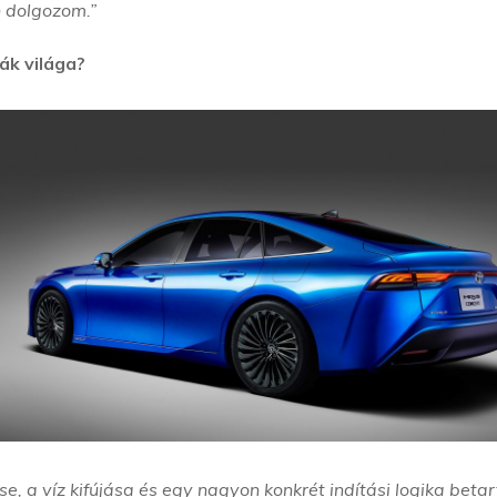
n dolgozom.”
ák világa?
e, a víz kifújása és egy nagyon konkrét indítási logika beta