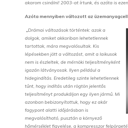
akarom csinálni! 2003-at írtunk, és azóta is eze
Azóta mennyiben változott az üzemanyagcell
„
Drámai változások történtek: azok a
dolgok, amiket akkoriban lehetetlennek
tartottak, mára megvalósultak. Kis
lépésekben jött a változást, amit a laikusok
nem is észleltek, de mérnöki teljesítményként
igazán látványosak. Ilyen például a
hidegindítás. Eredetileg szinte lehetetlennek
tűnt, hogy indítás után rögtön jelentős
teljesítményt produkáljon egy ilyen jármű. Mi
azonban bebizonyítottuk, hogy ez akár
fagypont alatti időjárásban is
megvalósítható, pusztán a környező
hőmérséklet figyelése, a kompresszor felpörgetés