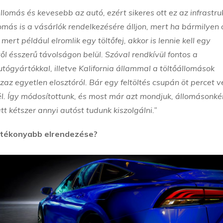
omás és kevesebb az autó, ezért sikeres ott ez az infrastru
omás is a vásárlók rendelkezésére álljon, mert ha bármilyen 
ert például elromlik egy töltőfej, akkor is lennie kell egy
 ésszerű távolságon belül. Szóval rendkívül fontos a
tógyártókkal, illetve Kalifornia állammal a töltőállomások
zaz egyetlen elosztóról. Bár egy feltöltés csupán öt percet v
él. Így módosítottunk, és most már azt mondjuk, állomásonké
tt kétszer annyi autóst tudunk kiszolgálni.”
hatékonyabb elrendezése?