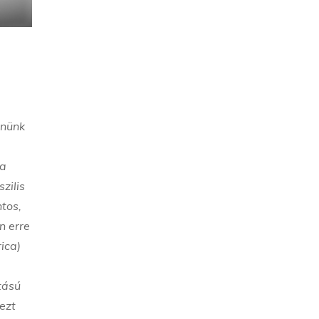
enünk
 a
zilis
tos,
n erre
ica)
tású
ezt