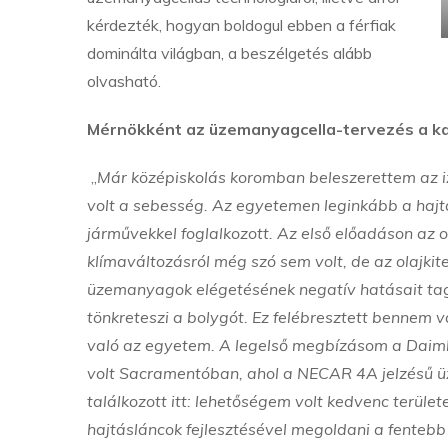
kérdezték, hogyan boldogul ebben a férfiak
dominálta világban, a beszélgetés alább
olvasható.
Mérnökként az üzemanyagcella-tervezés a kar
„
Már középiskolás koromban beleszerettem az i
volt a sebesség. Az egyetemen leginkább a hajtás
járművekkel foglalkozott. Az első előadáson az o
klímaváltozásról még szó sem volt, de az olajkite
üzemanyagok elégetésének negatív hatásait tagl
tönkreteszi a bolygót. Ez felébresztett bennem 
való az egyetem. A legelső megbízásom a Daim
volt Sacramentóban, ahol a NECAR 4A jelzésű ü
találkozott itt: lehetőségem volt kedvenc terül
hajtásláncok fejlesztésével megoldani a fentebb