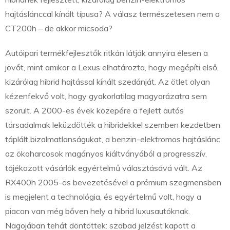
hajtáslánccal kínált típusa? A válasz természetesen nem a
CT200h – de akkor micsoda?
Autóipari termékfejlesztők ritkán látják annyira élesen a
jövőt, mint amikor a Lexus elhatározta, hogy megépíti első,
kizárólag hibrid hajtással kínált szedánját. Az ötlet olyan
kézenfekvő volt, hogy gyakorlatilag magyarázatra sem
szorult. A 2000-es évek közepére a fejlett autós
társadalmak leküzdötték a hibridekkel szemben kezdetben
táplált bizalmatlanságukat, a benzin-elektromos hajtáslánc
az ökoharcosok magányos kiáltványából a progresszív,
tájékozott vásárlók egyértelmű választásává vált. Az
RX400h 2005-ös bevezetésével a prémium szegmensben
is megjelent a technológia, és egyértelmű volt, hogy a
piacon van még bőven hely a hibrid luxusautóknak.
Nagojában tehát döntöttek: szabad jelzést kapott a