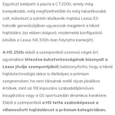
Egyrészt belépett a piacra a CT200h, amely még
kompaktabb, még megfizethetőbb és még takarékosabb
volt, másrészt a szintén elsőkerék-hajtású Lexus ES
hatodik generációjában ugyancsak megjelent a hibrid
hajtáslánc (az ebben dolgozó, modernebb konfiguráció
később a Lexus NX 300h-ban folytatta karrierjét).
A HS 250h
ebből a szempontból szomorú véget ért,
ugyanakkor
létezése kulcsfontosságúnak bizonyult a
Lexus jövője szempontjából:
bebizonyította, hogy a hibrid
hajtástechnológia akkor is életképes a prémium
szegmensben, ha nem társulnak mellé olyan járulékos
értékek, mint az RX impozáns szabadidőjárműves
kisugárzása vagy a GS sportszedán dinamikus karaktere.
Ebből a szempontból
a HS tette szalonképessé a
villamosított hajtásláncot a prémium kategóriában,