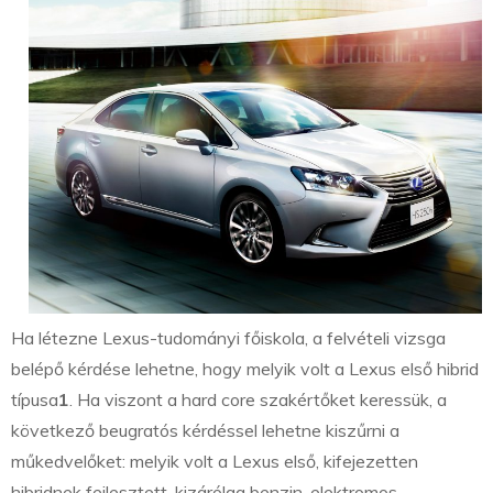
Ha létezne Lexus-tudományi főiskola, a felvételi vizsga
belépő kérdése lehetne, hogy melyik volt a Lexus első hibrid
típusa
1
. Ha viszont a hard core szakértőket keressük, a
következő beugratós kérdéssel lehetne kiszűrni a
műkedvelőket: melyik volt a Lexus első, kifejezetten
hibridnek fejlesztett, kizárólag benzin-elektromos