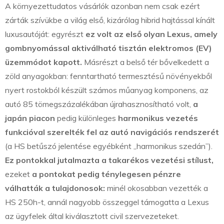
A környezettudatos vásárlók azonban nem csak ezért
zárták szívükbe a világ első, kizárólag hibrid hajtással kínált
luxusautóját: egyrészt
ez volt az első olyan Lexus, amely
gombnyomással aktiválható tisztán elektromos (EV)
üzemmódot kapott.
Másrészt a belső tér bővelkedett a
zöld anyagokban: fenntartható termesztésű növényekből
nyert rostokból készült számos műanyag komponens, az
autó 85 tömegszázalékában újrahasznosítható volt,
a
japán piacon
pedig különleges
harmonikus vezetés
funkcióval szerelték fel az autó navigációs rendszerét
(a HS betűszó jelentése egyébként „harmonikus szedán”).
Ez pontokkal jutalmazta a takarékos vezetési stílust,
ezeket
a pontokat pedig ténylegesen pénzre
válhatták a tulajdonosok:
minél okosabban vezették a
HS 250h-t, annál nagyobb összeggel támogatta a Lexus
az ügyfelek által kiválasztott civil szervezeteket.