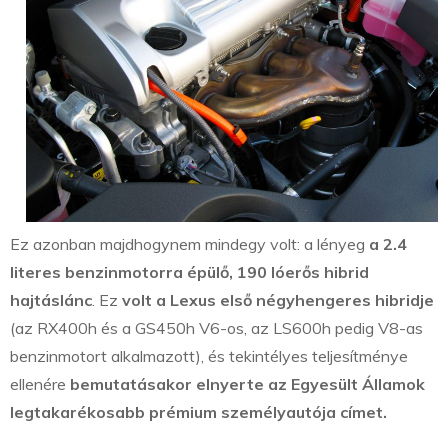
Ez azonban majdhogynem mindegy volt: a lényeg
a 2.4
literes benzinmotorra épülő, 190 lóerős hibrid
hajtáslánc
. Ez
volt a Lexus első négyhengeres hibridje
(az RX400h és a GS450h V6-os, az LS600h pedig V8-as
benzinmotort alkalmazott), és tekintélyes teljesítménye
ellenére
bemutatásakor elnyerte az Egyesült Államok
legtakarékosabb prémium személyautója címet.