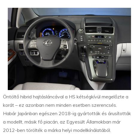
Öntöltő hibrid hajtásláncával a HS kétségkívül megelőzte a
korát – ez azonban nem minden esetben szerencsés.
Habár Japánban egészen 2018-ig gyártották és árusították
a modellt, másik fő piacán, az Egyesült Államokban már
2012-ben törölték a márka helyi modellkínálatából.