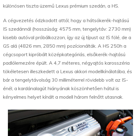
különösen tiszta üzemű Lexus prémium szedán, a HS.
A cégvezetés ódzkodott attól, hogy a hátsókerék-hajtású
IS szedánnál (hosszúság: 4575 mm, tengelytáv: 2730 mm)
kisebb autóval próbálkozzon, így az új típust az IS fölé, de a
GS alá (4826 mm, 2850 mm) pozícionálták. A HS 250h a
cégcsoport kipróbált középkategóriás, elsőkerék-hajtású
padlólemezére épült. A 4,7 méteres, négyajtós karosszéria
tökéletesen illeszkedett a Lexus akkori modellkínálatába, és
bár a tengelytávolság 30 milliméterrel rövidebb volt az IS-
énél, a kardánalagút hiányának köszönhetően hátul is
kényelmes helyet kínált a modell három felnőtt utasnak.