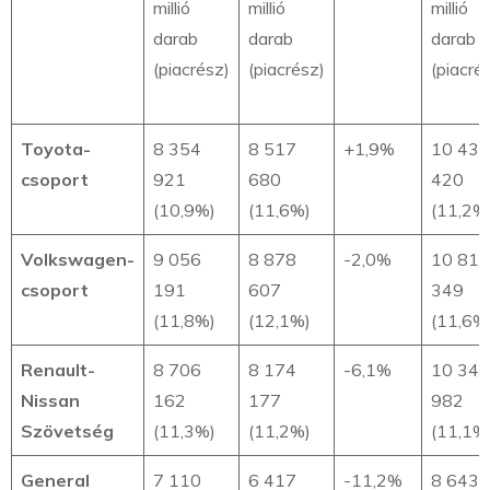
millió
millió
millió
darab
darab
darab
(piacrész)
(piacrész)
(piacré
Toyota-
8 354
8 517
+1,9%
10 435
csoport
921
680
420
(10,9%)
(11,6%)
(11,2%
Volkswagen-
9 056
8 878
-2,0%
10 810
csoport
191
607
349
(11,8%)
(12,1%)
(11,6%
Renault-
8 706
8 174
-6,1%
10 346
Nissan
162
177
982
Szövetség
(11,3%)
(11,2%)
(11,1%
General
7 110
6 417
-11,2%
8 643