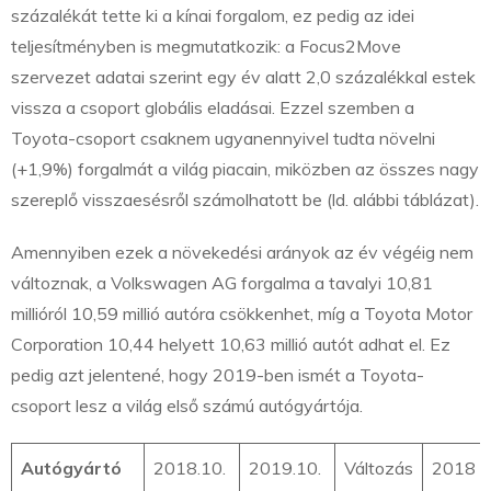
százalékát tette ki a kínai forgalom, ez pedig az idei
teljesítményben is megmutatkozik: a Focus2Move
szervezet adatai szerint egy év alatt 2,0 százalékkal estek
vissza a csoport globális eladásai. Ezzel szemben a
Toyota-csoport csaknem ugyanennyivel tudta növelni
(+1,9%) forgalmát a világ piacain, miközben az összes nagy
szereplő visszaesésről számolhatott be (ld. alábbi táblázat).
Amennyiben ezek a növekedési arányok az év végéig nem
változnak, a Volkswagen AG forgalma a tavalyi 10,81
millióról 10,59 millió autóra csökkenhet, míg a Toyota Motor
Corporation 10,44 helyett 10,63 millió autót adhat el. Ez
pedig azt jelentené, hogy 2019-ben ismét a Toyota-
csoport lesz a világ első számú autógyártója.
Autógyártó
2018.10.
2019.10.
Változás
2018