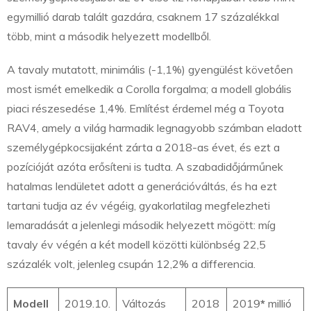
egymillió darab talált gazdára, csaknem 17 százalékkal
több, mint a második helyezett modellből.
A tavaly mutatott, minimális (-1,1%) gyengülést követően
most ismét emelkedik a Corolla forgalma; a modell globális
piaci részesedése 1,4%. Említést érdemel még a Toyota
RAV4, amely a világ harmadik legnagyobb számban eladott
személygépkocsijaként zárta a 2018-as évet, és ezt a
pozícióját azóta erősíteni is tudta. A szabadidőjárműnek
hatalmas lendületet adott a generációváltás, és ha ezt
tartani tudja az év végéig, gyakorlatilag megfelezheti
lemaradását a jelenlegi második helyezett mögött: míg
tavaly év végén a két modell közötti különbség 22,5
százalék volt, jelenleg csupán 12,2% a differencia.
Modell
2019.10.
Változás
2018
2019
*
millió