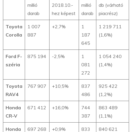
millió
2018.10.-
millió
db (várható
darab
hez képest
darab
piacrész)
Toyota
1 007
+2,7%
1
1 219 711
Corolla
887
187
(1,6%)
645
Ford F-
875 194
-2,5%
1
1 054 240
széria
081
(1,4%)
272
Toyota
767 907
+10,5%
837
925 422
RAV4
486
(1,2%)
Honda
671 412
+16,0%
744
863 489
CR-V
387
(1,1%)
Honda
697 268
+0,9%
833
840 621