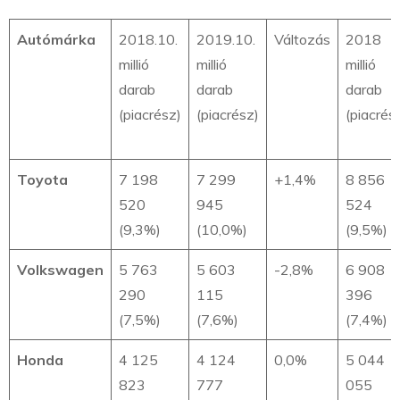
Autómárka
2018.10.
2019.10.
Változás
2018
millió
millió
millió
darab
darab
darab
(piacrész)
(piacrész)
(piacrés
Toyota
7 198
7 299
+1,4%
8 856
520
945
524
(9,3%)
(10,0%)
(9,5%)
Volkswagen
5 763
5 603
-2,8%
6 908
290
115
396
(7,5%)
(7,6%)
(7,4%)
Honda
4 125
4 124
0,0%
5 044
823
777
055