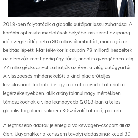
2019-ben folytatódik a globális autóipar lassú zuhanása. A
korábbi optimista meglátások helyébe, miszerint az iparág
idén végre átlépheti a 80 milliós álomhatárt, mára a józan
belátás lépett. Már félévkor is csupán 78 millióról beszéltek
az elemzők, most pedig úgy tűnik, annál is gyengébben, alig
77 millió gépkocsival zárhatják az évet a világ autógyártói.
A visszaesés mindenekelőtt a kínai piac erőteljes
lassulásának tudható be, így azokat a gyártókat érinti a
legérzékenyebben, akik aránytalanul nagy mértékben
támaszkodnak a világ legnagyobb (2018-ban a teljes
globális forgalom csaknem 30százalékát adó) piacára.
A legfrissebb adatok
jelenleg a Volkswagen-csoport áll az
élen. Ugyanakkor a konszern tavalyi eladásainak közel 39