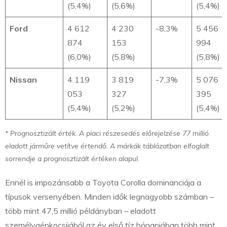
(5,4%)
(5,6%)
(5,4%)
Ford
4 612
4 230
-8,3%
5 456
874
153
994
(6,0%)
(5,8%)
(5,8%)
Nissan
4 119
3 819
-7,3%
5 076
053
327
395
(5,4%)
(5,2%)
(5,4%)
* Prognosztizált érték. A piaci részesedés előrejelzése 77 millió
eladott járműre vetítve értendő. A márkák táblázatban elfoglalt
sorrendje a prognosztizált értéken alapul.
Ennél is impozánsabb a Toyota Corolla dominanciája a
típusok versenyében. Minden idők legnagyobb számban –
több mint 47,5 millió példányban – eladott
személygépkocsijából az év első tíz hónapjában több mint