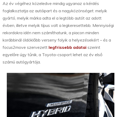
Az év végéhez közeledve mindig ugyanaz a kérdés
foglalkoztatja az autóipart és a nagyközönséget: melyik
gyártó, melyik márka adta el a legtöbb autót az adott
évben, illetve melyik típus volt a legkeresettebb. Mennyiségi
rekordokra idén nem számíthatunk, a piacon minden
korábbinál öldöklőbb verseny folyik a helyezésekért – és a
focus2move szervezett
legfrissebb adatai
szerint
egyelőre úgy tűnik, a Toyota-csoport lehet az év első
számú autógyártója.