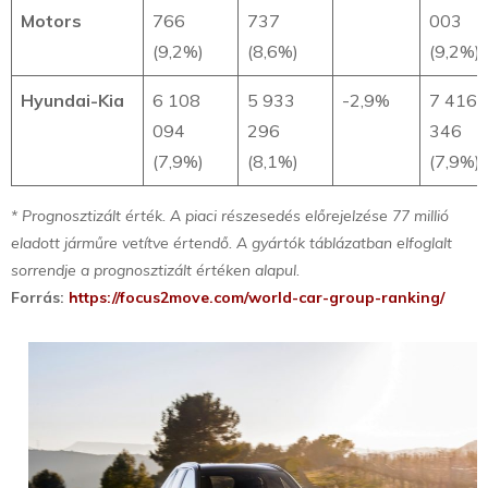
Motors
766
737
003
(9,2%)
(8,6%)
(9,2%)
Hyundai-Kia
6 108
5 933
-2,9%
7 416
094
296
346
(7,9%)
(8,1%)
(7,9%)
* Prognosztizált érték. A piaci részesedés előrejelzése 77 millió
eladott járműre vetítve értendő. A gyártók táblázatban elfoglalt
sorrendje a prognosztizált értéken alapul.
Forrás:
https://focus2move.com/world-car-group-ranking/