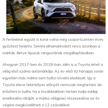
A fentiekkel együtt is korai volna még csoportszinten éves
győztest hirdetni. Semmi elhamarkodott nincs azonban a
márkák, illetve típusok rangsorának megállapításában.
Ahogyan 2017-ben és 2018-ban, idén is a Toyota lehet a
világ első számú autómárkája. Az év első tíz hónapja során
egyetlen más márka sem tudta növelni eladásait, így a
Toyota eleve tekintélyes előnyét nemcsak megtartani, de
erősíteni is tudta; ha a továbbiakban tartani tudja eddigi
emelkedési rátáját, a márka világpiaci részesedése az év
végére megközelítheti a 12 százalékot.