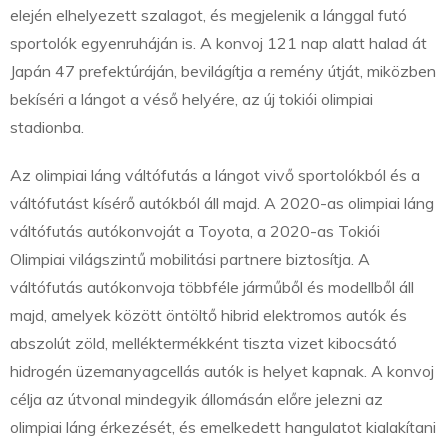
elején elhelyezett szalagot, és megjelenik a lánggal futó
sportolók egyenruháján is. A konvoj 121 nap alatt halad át
Japán 47 prefektúráján, bevilágítja a remény útját, miközben
bekíséri a lángot a véső helyére, az új tokiói olimpiai
stadionba.
Az olimpiai láng váltófutás a lángot vivő sportolókból és a
váltófutást kísérő autókból áll majd. A 2020-as olimpiai láng
váltófutás autókonvoját a Toyota, a 2020-as Tokiói
Olimpiai világszintű mobilitási partnere biztosítja. A
váltófutás autókonvoja többféle járműből és modellből áll
majd, amelyek között öntöltő hibrid elektromos autók és
abszolút zöld, melléktermékként tiszta vizet kibocsátó
hidrogén üzemanyagcellás autók is helyet kapnak. A konvoj
célja az útvonal mindegyik állomásán előre jelezni az
olimpiai láng érkezését, és emelkedett hangulatot kialakítani