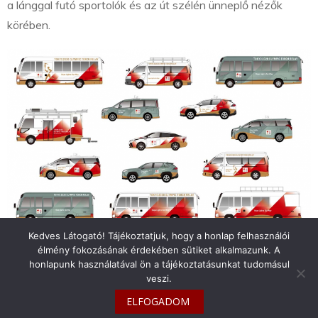
a lánggal futó sportolók és az út szélén ünneplő nézők
körében.
Kedves Látogató! Tájékoztatjuk, hogy a honlap felhasználói
élmény fokozásának érdekében sütiket alkalmazunk. A
honlapunk használatával ön a tájékoztatásunkat tudomásul
veszi.
info@toyotaclub.hu
ELFOGADOM
Copyright © 2026
Toyota Klub Magyarország