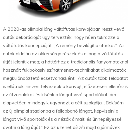
A 2020-as olimpiai láng váltófutás konvojában részt vevő
autók dekorációját úgy tervezték, hogy hűen tükrözze a
váltófutás koncepcióját: „A remény bevilágítja utunkat”. Az
autók oldalán az okkersárga részek és a láng a váltófutás
útját jelenítik meg; a háttérhez a tradicionális fanyomatoknál
használt fukibokashi színátmenet-technikákat alkalmazták
megkülönböztető ecsetvonásként. Az autók több feladatot
is ellátnak, hiszen felvezetik a konvojt, előzetesen ellenőrzik
az útvonalakat és kísérik a lángot vivő sportolókat, ám
alapvetően mindegyik ugyanazt a célt szolgálja: „Bekísérni
az új olimpiai stadionba a fellobbanó lángot, képviselni a
lángot vivő sportolók és a nézők álmait, és ünnepélyessé
avatni a láng útját.” Ez az üzenet díszíti majd a járművek