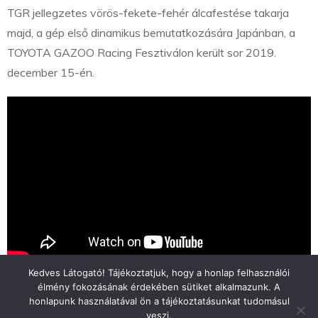
TGR jellegzetes vörös-fekete-fehér álcafestése takarja
majd, a gép első dinamikus bemutatkozására Japánban, a
TOYOTA GAZOO Racing Fesztiválon került sor 2019.
december 15-én.
Kedves Látogató! Tájékoztatjuk, hogy a honlap felhasználói
élmény fokozásának érdekében sütiket alkalmazunk. A
honlapunk használatával ön a tájékoztatásunkat tudomásul
veszi.