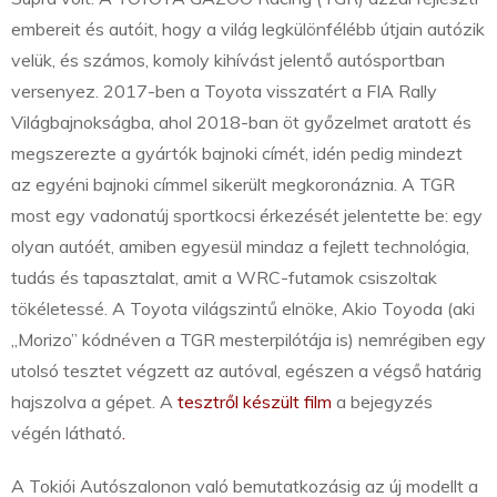
embereit és autóit, hogy a világ legkülönfélébb útjain autózik
velük, és számos, komoly kihívást jelentő autósportban
versenyez. 2017-ben a Toyota visszatért a FIA Rally
Világbajnokságba, ahol 2018-ban öt győzelmet aratott és
megszerezte a gyártók bajnoki címét, idén pedig mindezt
az egyéni bajnoki címmel sikerült megkoronáznia. A TGR
most egy vadonatúj sportkocsi érkezését jelentette be: egy
olyan autóét, amiben egyesül mindaz a fejlett technológia,
tudás és tapasztalat, amit a WRC-futamok csiszoltak
tökéletessé. A Toyota világszintű elnöke, Akio Toyoda (aki
„Morizo” kódnéven a TGR mesterpilótája is) nemrégiben egy
utolsó tesztet végzett az autóval, egészen a végső határig
hajszolva a gépet. A
tesztről készült film
a bejegyzés
végén látható
.
A Tokiói Autószalonon való bemutatkozásig az új modellt a