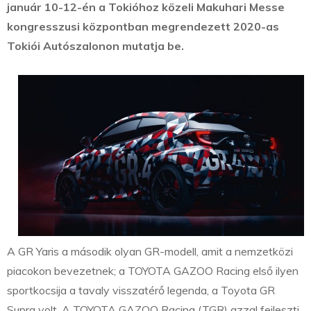
január 10-12-én a Tokióhoz közeli Makuhari Messe
kongresszusi központban megrendezett 2020-as
Tokiói Autószalonon mutatja be.
A GR Yaris a második olyan GR-modell, amit a nemzetközi
piacokon bevezetnek; a TOYOTA GAZOO Racing első ilyen
sportkocsija a tavaly visszatérő legenda, a Toyota GR
Supra volt. A TOYOTA GAZOO Racing (TGR) azzal fejleszti