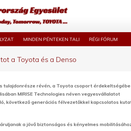
LYZAT
MINDEN PÉNTEKEN TALI
RÉGI FÓRUM
atot a Toyota és a Denso
s tulajdonrésze révén, a Toyota csoport érdekeltségébe
lisában MIRISE Technologies néven vegyesvállalatot
ó, következő generációs félvezetőkkel kapcsolatos kuta
járuljanak a jövő biztonságos és kényelmes mobilitásához