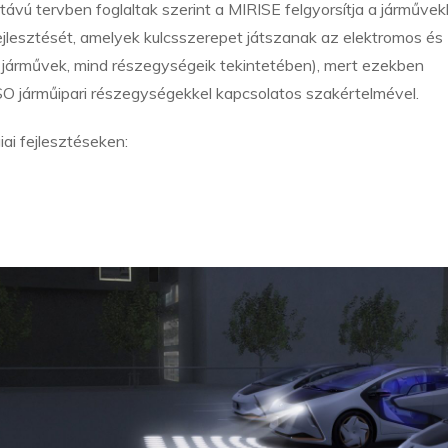
ú tervben foglaltak szerint a MIRISE felgyorsítja a járműve
jlesztését, amelyek kulcsszerepet játszanak az elektromos és
 járművek, mind részegységeik tekintetében), mert ezekben
SO járműipari részegységekkel kapcsolatos szakértelmével.
ai fejlesztéseken: