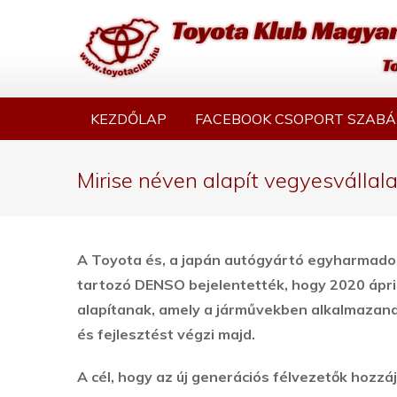
KEZDŐLAP
FACEBOOK CSOPORT SZABÁ
Mirise néven alapít vegyesvállal
A Toyota és, a japán autógyártó egyharmado
tartozó DENSO bejelentették, hogy 2020 ápri
alapítanak, amely a járművekben alkalmazand
és fejlesztést végzi majd.
A cél, hogy az új generációs félvezetők hozzá