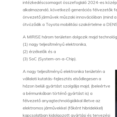
intézkedéscsomagot összefoglaló 2024-es középtáv
alkalmazandó, következő generációs félvezetők fe
önvezető járművek műszaki innovációiban (mind a
ötvöződik a Toyota mobilitási szakértelme a DEN
A MIRISE három területen dolgozik majd technológi
(1) nagy teljesítményű elektronika,
(2) érzékelők és a
(3) SoC (System-on-a-Chip).
A nagy teljesítményű elektronika területén a
vállalati kutatás-fejlesztés elsődlegesen a
házon belüli gyártást szolgálja majd, (beleértve
a bérmunkában történő gyártást is) a
félvezető anyagtechnológiákkal illetve az
elektromos járművekkel (főként hibridekkel)
kapcsolatban kidolgozott gyártási és tervezési