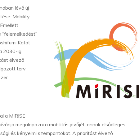
ában lévő új
tése: Mobility
 Emellett
s “felemelkedést”
oshifumi Katot
ra 2030-ig
itást élvező
gozott terv
szer
al a MIRISE
ívánja megalapozni a mobilitás jövőjét, annak elsődleges
nsági és kényelmi szempontokat. A prioritást élvező