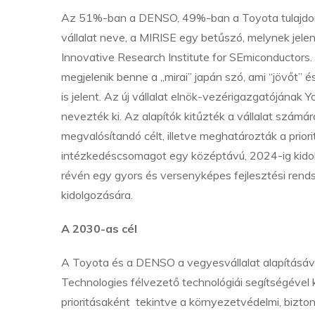
Az 51%-ban a DENSO, 49%-ban a Toyota tulajdon
vállalat neve, a MIRISE egy betűszó, melynek jelen
Innovative Research Institute for SEmiconductors.
megjelenik benne a „mirai” japán szó, ami “jövőt” é
is jelent. Az új vállalat elnök-vezérigazgatójának Y
nevezték ki. Az alapítók kitűzték a vállalat számá
megvalósítandó célt, illetve meghatározták a prior
intézkedéscsomagot egy középtávú, 2024-ig kidol
révén egy gyors és versenyképes fejlesztési rend
kidolgozására.
A 2030-as cél
A Toyota és a DENSO a vegyesvállalat alapításáv
Technologies félvezető technológiái segítségével k
prioritásaként tekintve a környezetvédelmi, bizto