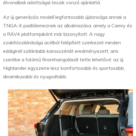
élvonalbeli adottságai teszik vonzó ajánlattá.
Az új generációs modell legfontosabb újdonsága annak a
TNGA-K padlólemeznek az alkalmazása, amely a Camry és
a RAV4 platformjaként már bizonyított. A nagy
szakítószilárdságú acélból felépített szerkezet minden
eddiginél szilárdabb karosszériát eredményezett, ami
cserébe a futómű finomhangolását tette lehetővé: az új
Highlander egyszerre lesz komfortosabb és sportosabb,
dinamikusabb és nyugodtabb.