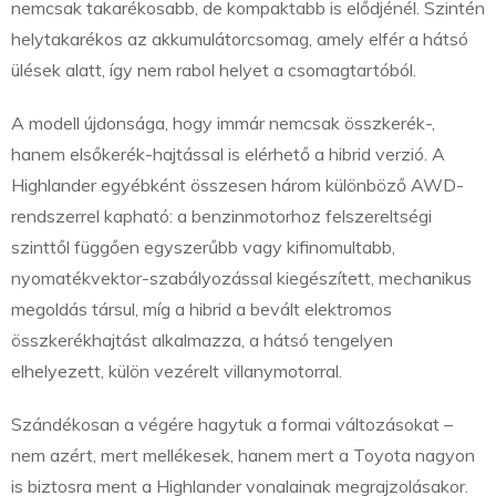
nemcsak takarékosabb, de kompaktabb is elődjénél. Szintén
helytakarékos az akkumulátorcsomag, amely elfér a hátsó
ülések alatt, így nem rabol helyet a csomagtartóból.
A modell újdonsága, hogy immár nemcsak összkerék-,
hanem elsőkerék-hajtással is elérhető a hibrid verzió. A
Highlander egyébként összesen három különböző AWD-
rendszerrel kapható: a benzinmotorhoz felszereltségi
szinttől függően egyszerűbb vagy kifinomultabb,
nyomatékvektor-szabályozással kiegészített, mechanikus
megoldás társul, míg a hibrid a bevált elektromos
összkerékhajtást alkalmazza, a hátsó tengelyen
elhelyezett, külön vezérelt villanymotorral.
Szándékosan a végére hagytuk a formai változásokat –
nem azért, mert mellékesek, hanem mert a Toyota nagyon
is biztosra ment a Highlander vonalainak megrajzolásakor.