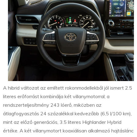
A hibrid változat az említett rokonmodellekből jól ismert 2.5
literes erőforrást kombinálja két villanymotorral; a
rendszerteljesítmény 243 lóerő, miközben az
átlagfogyasztás 24 százalékkal kedvezőbb (6,5 l/100 km),
mint az előző generációs, 3.5 literes Highlander Hybrid
értéke. A két villanymotort koaxiálisan alkalmazó hajtáslánc