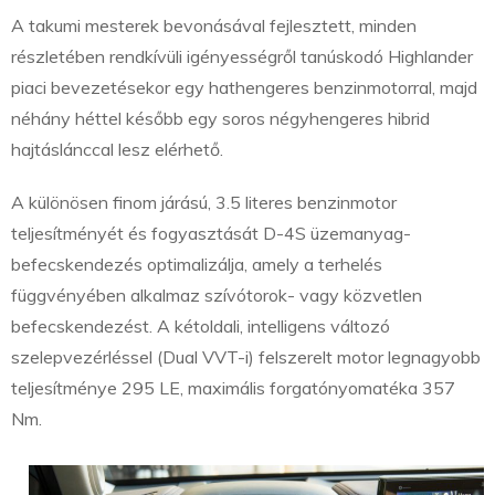
A takumi mesterek bevonásával fejlesztett, minden
részletében rendkívüli igényességről tanúskodó Highlander
piaci bevezetésekor egy hathengeres benzinmotorral, majd
néhány héttel később egy soros négyhengeres hibrid
hajtáslánccal lesz elérhető.
A különösen finom járású, 3.5 literes benzinmotor
teljesítményét és fogyasztását D-4S üzemanyag-
befecskendezés optimalizálja, amely a terhelés
függvényében alkalmaz szívótorok- vagy közvetlen
befecskendezést. A kétoldali, intelligens változó
szelepvezérléssel (Dual VVT-i) felszerelt motor legnagyobb
teljesítménye 295 LE, maximális forgatónyomatéka 357
Nm.