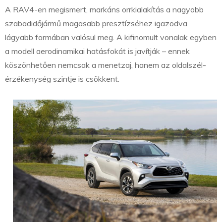
A RAV4-en megismert, markáns orrkialakítás a nagyobb
szabadidőjármű magasabb presztízséhez igazodva
lágyabb formában valósul meg. A kifinomult vonalak egyben
a modell aerodinamikai hatásfokát is javítják – ennek
köszönhetően nemcsak a menetzaj, hanem az oldalszél-
érzékenység szintje is csökkent.