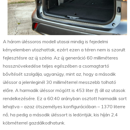
A három üléssoros modell utasai mindig is fejedelmi
kényelemben utazhattak, ezért ezen a téren nem is szorult
fejlesztésre az új széria. Az új generáció 60 milliméteres
hossznövekedése teljes egészében a csomagtartó
bővítését szolgálja, ugyanúgy, mint az, hogy a második
üléssor a jelenleginél 30 milliméterrel messzebb tolható
előre. A harmadik üléssor mögött is 453 liter (!) áll az utasok
rendelkezésére. Ez a 60:40 arányban osztott harmadik sort
lehajtva – azaz ötszemélyes konfigurációban – 1370 literre
nő, ha pedig a második üléssort is ledöntjük, kis híján 2,4
köbméterrel gazdálkodhatunk.