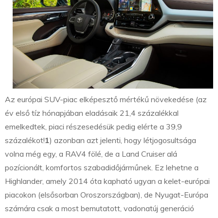
Az európai SUV-piac elképesztő mértékű növekedése (az
év első tíz hónapjában eladásaik 21,4 százalékkal
emelkedtek, piaci részesedésük pedig elérte a 39,9
százalékot!
1
) azonban azt jelenti, hogy létjogosultsága
volna még egy, a RAV4 fölé, de a Land Cruiser alá
pozícionált, komfortos szabadidőjárműnek. Ez lehetne a
Highlander, amely 2014 óta kapható ugyan a kelet-európai
piacokon (elsősorban Oroszországban), de Nyugat-Európa
számára csak a most bemutatott, vadonatúj generáció