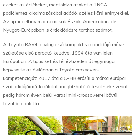
ezeket az értékeket, megtoldva azokat a TNGA
padlólemez alkalmazásából adódó, széles körű erényekkel.
Az új modell így már nemcsak Észak-Amerikában, de
Nyugat-Európában is érdeklődésre tarthat számot.
A Toyota RAV4, a világ első kompakt szabadidőjárműve
születése első percétől kezdve, 1994 óta van jelen
Európában. A típus két és fél évtizeden át egymaga
képviselte az óvilágban a Toyota crossover-
kompetenciáját; 2017 óta a C-HR erősíti a márka európai
szabadidőjármű-kínálatát, megbízható értesülések szerint
pedig három éven belül városi mini-crossoverrel bővül
tovább a paletta.