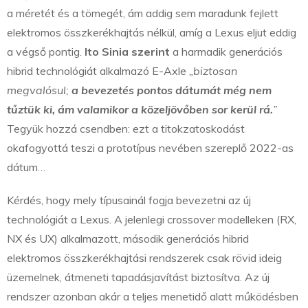
a méretét és a tömegét, ám addig sem maradunk fejlett
elektromos összkerékhajtás nélkül, amíg a Lexus eljut eddig
a végső pontig.
Ito Sinia szerint
a harmadik generációs
hibrid technológiát alkalmazó E-Axle
„biztosan
megvalósul;
a bevezetés pontos dátumát még nem
tűztük ki, ám valamikor a közeljövőben sor kerül rá.
”
Tegyük hozzá csendben: ezt a titokzatoskodást
okafogyottá teszi a prototípus nevében szereplő 2022-as
dátum…
Kérdés, hogy mely típusainál fogja bevezetni az új
technológiát a Lexus. A jelenlegi crossover modelleken (RX,
NX és UX) alkalmazott, második generációs hibrid
elektromos összkerékhajtási rendszerek csak rövid ideig
üzemelnek, átmeneti tapadásjavítást biztosítva. Az új
rendszer azonban akár a teljes menetidő alatt működésben