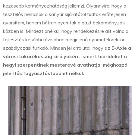
kezesebb kormányozhatóság jellemzi. Olyannyira, hogy a
tesztelők nemcsak a kanyar kijáratától tudtak erőteljesen
gyorsítani, hanem bátran nyomták a gázt bekormányzás
közben is. Mindezt anélkül, hogy rendelkezésre állt volna a
fejlesztés későbbi fázisában megjelenő nyomatékvektor-
szabályozási funkció. Minden jel arra utal, hogy
az E-Axle a
városi takarékosság királyaként ismert hibrideket a
hegyi szerpentinek mesterévé avathatja, méghozzá
jelentős fogyasztástöbblet nélkül.