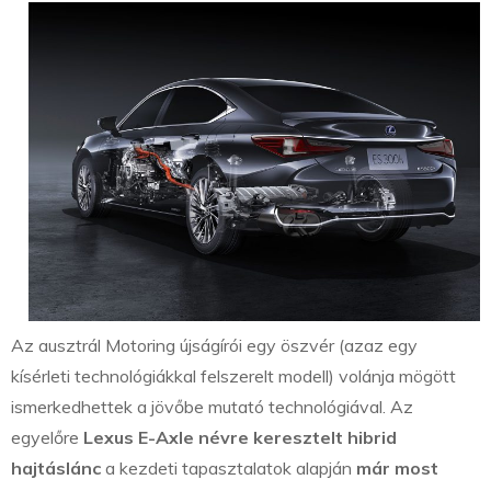
Az ausztrál Motoring újságírói egy öszvér (azaz egy
kísérleti technológiákkal felszerelt modell) volánja mögött
ismerkedhettek a jövőbe mutató technológiával. Az
egyelőre
Lexus E-Axle névre keresztelt hibrid
hajtáslánc
a kezdeti tapasztalatok alapján
már most