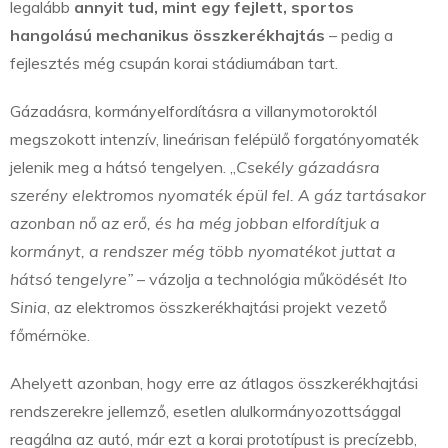
legalább
annyit tud, mint egy fejlett, sportos
hangolású mechanikus összkerékhajtás
– pedig a
fejlesztés még csupán korai stádiumában tart.
Gázadásra, kormányelfordításra a villanymotoroktól
megszokott intenzív, lineárisan felépülő forgatónyomaték
jelenik meg a hátsó tengelyen. „
Csekély gázadásra
szerény elektromos nyomaték épül fel. A gáz tartásakor
azonban nő az erő, és ha még jobban elfordítjuk a
kormányt, a rendszer még több nyomatékot juttat a
hátsó tengelyre”
– vázolja a technológia működését
Ito
Sinia
, az elektromos összkerékhajtási projekt vezető
főmérnöke.
Ahelyett azonban, hogy erre az átlagos összkerékhajtási
rendszerekre jellemző, esetlen alulkormányozottsággal
reagálna az autó, már ezt a korai prototípust is precízebb,