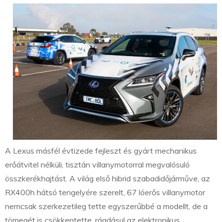
A Lexus másfél évtizede fejleszt és gyárt mechanikus
erőátvitel nélküli, tisztán villanymotorral megvalósuló
összkerékhajtást. A világ első hibrid szabadidőjárműve, az
RX400h hátsó tengelyére szerelt, 67 lóerős villanymotor
nemcsak szerkezetileg tette egyszerűbbé a modellt, de a
tömegét is csökkentette, ráadásul az elektronikus