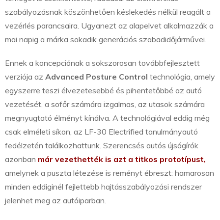
szabályozásnak köszönhetően késlekedés nélkül reagált a
vezérlés parancsaira. Ugyanezt az alapelvet alkalmazzák a
mai napig a márka sokadik generációs szabadidőjárművei.
Ennek a koncepciónak a sokszorosan továbbfejlesztett
verziója az
Advanced Posture Control
technológia, amely
egyszerre teszi élvezetesebbé és pihentetőbbé az autó
vezetését, a sofőr számára izgalmas, az utasok számára
megnyugtató élményt kínálva. A technológiával eddig még
csak elméleti síkon, az LF-30 Electrified tanulmányautó
fedélzetén találkozhattunk. Szerencsés autós újságírók
azonban
már vezethették is azt a titkos prototípust,
amelynek a puszta létezése is reményt ébreszt: hamarosan
minden eddiginél fejlettebb hajtásszabályozási rendszer
jelenhet meg az autóiparban.