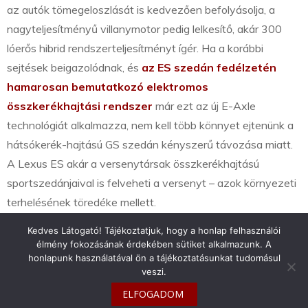
az autók tömegeloszlását is kedvezően befolyásolja, a
nagyteljesítményű villanymotor pedig lelkesítő, akár 300
lóerős hibrid rendszerteljesítményt ígér. Ha a korábbi
sejtések beigazolódnak, és
az ES szedán fedélzetén
hamarosan bemutatkozó elektromos
összkerékhajtási rendszer
már ezt az új E-Axle
technológiát alkalmazza, nem kell több könnyet ejtenünk a
hátsókerék-hajtású GS szedán kényszerű távozása miatt.
A Lexus ES akár a versenytársak összkerékhajtású
sportszedánjaival is felveheti a versenyt – azok környezeti
terhelésének töredéke mellett.
Kedves Látogató! Tájékoztatjuk, hogy a honlap felhasználói
élmény fokozásának érdekében sütiket alkalmazunk. A
honlapunk használatával ön a tájékoztatásunkat tudomásul
veszi.
info@toyotaclub.hu
ELFOGADOM
Copyright © 2026
Toyota Klub Magyarország