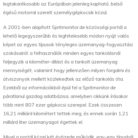
legtakarékosabb az Európában jelenleg kapható, belső
égésű motorral szerelt személygépkocsik közül.
A 2001-ben alapított Spritmonitor.de közösségi portál a
lehető legegyszerűbb és leghitelesebb módon nyújt valós
képet az egyes típusok tényleges üzemanyag-fogyasztási
szokásairól: a felhasználók minden egyes tankolásnál
feljegyzik a kilométer-állást és a tankolt üzemanyag
mennyiségét, valamint hogy jellemzően milyen forgalmi és
útviszonyok mellett közlekedtek az előző tankolás óta.
Ezekből az információkból épül fel a Spritmonitor.de
páratlanul gazdag adatbázisa, amelyben cikkünk írásakor
több mint 807 ezer gépkocsi szerepel. Ezek összesen
16,21 milliárd kilométert tettek meg, és ennek során 1,21
milliárd liter üzemanyagot égettek el.
Mivel a portál közel két évtizede működik, egy-egy típusból