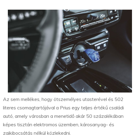
Az sem mellékes, hogy ötszemélyes utasterével és 502
literes csomagtartójával a Prius egy teljes értékű családi
autó, amely városban a menetidő akár 50 százalékában
képes tisztán elektromos üzemben, károsanyag- és
zajkibocsátás nélkül közlekedni.