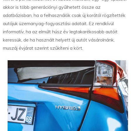
akkor is több generációnyi gyűlhetett össze az
adatbázisban, ha a felhasználók csak új korától rögzítették
autójuk üzemanyag-fogyasztási adatait. Ez rendkívül
informatív, ha az elmúlt húsz év legtakarékosabb autóit
keressük, de ha használt helyett új autót vásárolnánk,
muszáj évjárat szerint szűkíteni a kört.