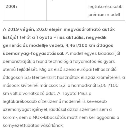
200h
legtakarékosabb
prémium modell
A 2019 végén, 2020 elején megvásárolható autók
listáját
tehát
a Toyota Prius aktuális, negyedik
generációs modellje vezeti, 4,46 l/100 km átlagos
üzemanyag-fogyasztással.
A modell egyes kiadásai jól
demonstrálják a hibrid technológia folyamatos és gyors
ütemű fejlődését. Míg az első széria európai felhasználói
átlagosan 5,5 liter benzint használtak el száz kilométeren, a
második kivitelnél már csak 5,2, a harmadiknál 5,05 l/100
km volt a vonatkozó adat. A Toyota Prius a
legtakarékosabb dízelüzemű modellnél is kevesebb
üzemanyagot igényel, ráadásul azzal szemben sem a
korom-, sem a NOx-kibocsátás miatt nem kell aggódnia a
környezettudatos vásárlónak.