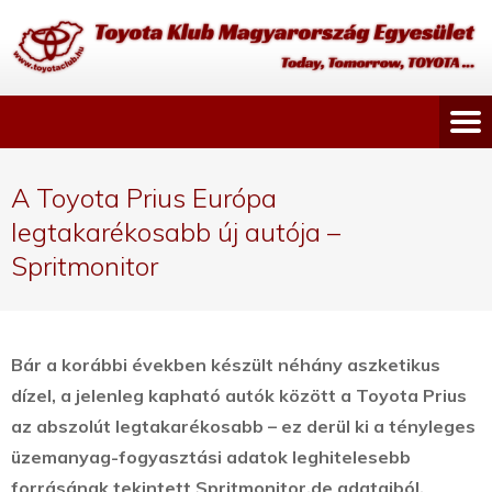
A Toyota Prius Európa
legtakarékosabb új autója –
Spritmonitor
Bár a korábbi években készült néhány aszketikus
dízel, a jelenleg kapható autók között a Toyota Prius
az abszolút legtakarékosabb – ez derül ki a tényleges
üzemanyag-fogyasztási adatok leghitelesebb
forrásának tekintett Spritmonitor.de adataiból.