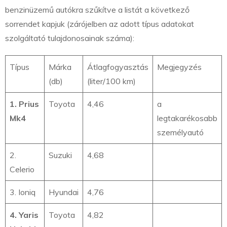
benzinüzemű autókra szűkítve a listát a következő
sorrendet kapjuk (zárójelben az adott típus adatokat
szolgáltató tulajdonosainak száma):
Típus
Márka
Átlagfogyasztás
Megjegyzés
(db)
(liter/100 km)
1. Prius
Toyota
4,46
a
Mk4
legtakarékosabb
személyautó
2.
Suzuki
4,68
Celerio
3. Ioniq
Hyundai
4,76
4. Yaris
Toyota
4,82