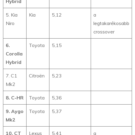
Hybrid
5. Kia
Kia
5,12
a
Niro
legtakarékosabb
crossover
6.
Toyota
5,15
Corolla
Hybrid
7. C1
Citroën
5,23
Mk2
8. C-HR
Toyota
5,36
9. Aygo
Toyota
5,37
Mk2
10. CT
Lexus
5,41
a