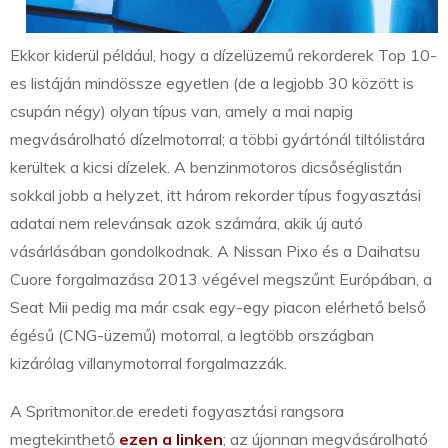
Ekkor kiderül például, hogy a dízelüzemű rekorderek Top 10-
es listáján mindössze egyetlen (de a legjobb 30 között is
csupán négy) olyan típus van, amely a mai napig
megvásárolható dízelmotorral; a többi gyártónál tiltólistára
kerültek a kicsi dízelek. A benzinmotoros dicsőséglistán
sokkal jobb a helyzet, itt három rekorder típus fogyasztási
adatai nem relevánsak azok számára, akik új autó
vásárlásában gondolkodnak. A Nissan Pixo és a Daihatsu
Cuore forgalmazása 2013 végével megszűnt Európában, a
Seat Mii pedig ma már csak egy-egy piacon elérhető belső
égésű (CNG-üzemű) motorral, a legtöbb országban
kizárólag villanymotorral forgalmazzák.
A Spritmonitor.de eredeti fogyasztási rangsora
megtekinthető
ezen a linken
; az újonnan megvásárolható