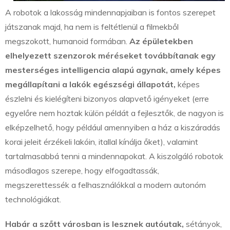
A robotok a lakosság mindennapjaiban is fontos szerepet
játszanak majd, ha nem is feltétlenül a filmekből
megszokott, humanoid formában.
Az épületekben
elhelyezett szenzorok méréseket továbbítanak egy
mesterséges intelligencia alapú agynak, amely képes
megállapítani a lakók egészségi állapotát,
képes
észlelni és kielégíteni bizonyos alapvető igényeket (erre
egyelőre nem hoztak külön példát a fejlesztők, de nagyon is
elképzelhető, hogy például amennyiben a ház a kiszáradás
korai jeleit érzékeli lakóin, itallal kínálja őket), valamint
tartalmasabbá tenni a mindennapokat. A kiszolgáló robotok
másodlagos szerepe, hogy elfogadtassák,
megszerettessék a felhasználókkal a modern autonóm
technológiákat.
Habár a szőtt városban is lesznek autóutak,
sétányok,