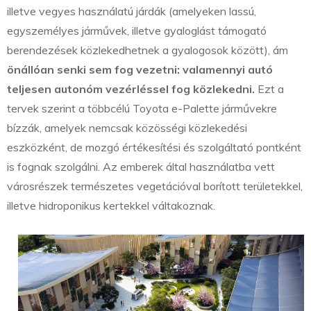
illetve vegyes használatú járdák (amelyeken lassú,
egyszemélyes járművek, illetve gyaloglást támogató
berendezések közlekedhetnek a gyalogosok között), ám
önállóan senki sem fog vezetni: valamennyi autó
teljesen autonóm vezérléssel fog közlekedni.
Ezt a
tervek szerint a többcélú Toyota e-Palette járművekre
bízzák, amelyek nemcsak közösségi közlekedési
eszközként, de mozgó értékesítési és szolgáltató pontként
is fognak szolgálni. Az emberek által használatba vett
városrészek természetes vegetációval borított területekkel,
illetve hidroponikus kertekkel váltakoznak.