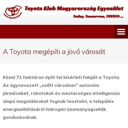
A Toyota megépíti a jövő városát
Közel 71 hektáron építi fel kísérleti faluját a Toyota.
Az úgynevezett „szőtt városban” autonóm
járműveket, robotokat és mesterséges intelligencia
alapú megoldásokat fognak tesztelni, a település
energiaellátásáról hidrogén üzemanyagcellák
gondoskodnak.