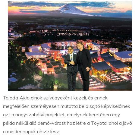
Tojoda Akio
elnök szívügyeként kezeli, és ennek
megfelelően személyesen mutatta be a sajtó képviselőinek
azt a nagyszabású projektet, amelynek keretében egy
példa nélkül álló demó-várost hoz létre a Toyota, ahol a jövő
a mindennapok része lesz.