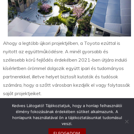
Ahogy a legtöbb újkori projektjében, a Toyota ezúttal is
nyitott az együttműködésre. A minél gyorsabb és
szélesebb körű fejlődés érdekében 2021-ben útjára induló
kísérletben örömmel dolgozik együtt ipari és tudományos
partnerekkel, illetve helyet biztosít kutatók és tudósok
számára, hogy a szőtt városban kezdjék el vagy folytassák
saját projektjeiket.
Kedves Látogató! Tájékoztatjuk, hogy a honlap felhasználói
élmény fokozásának érdekében sütiket alkalmazunk. A
honlapunk használatával ön a tájékoztatásunkat tudomásul
veszi.
info@toyotaclub.hu
ELFOGADOM