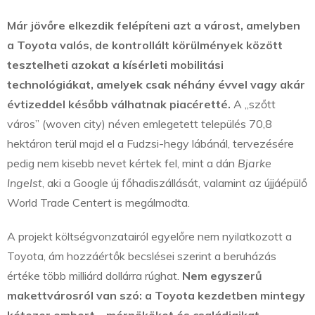
Már jövőre elkezdik felépíteni azt a várost, amelyben
a Toyota valós, de kontrollált körülmények között
tesztelheti azokat a kísérleti mobilitási
technológiákat, amelyek csak néhány évvel vagy akár
évtizeddel később válhatnak piacéretté.
A „szőtt
város” (woven city) néven emlegetett település 70,8
hektáron terül majd el a Fudzsi-hegy lábánál, tervezésére
pedig nem kisebb nevet kértek fel, mint a dán
Bjarke
Ingelst
, aki a Google új főhadiszállását, valamint az újjáépülő
World Trade Centert is megálmodta.
A projekt költségvonzatairól egyelőre nem nyilatkozott a
Toyota, ám hozzáértők becslései szerint a beruházás
értéke több milliárd dollárra rúghat.
Nem egyszerű
makettvárosról van szó: a Toyota kezdetben mintegy