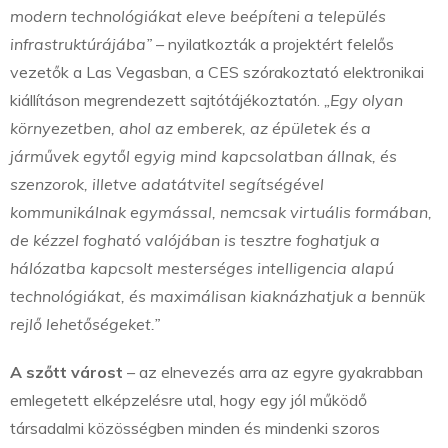
modern technológiákat eleve beépíteni a település
infrastruktúrájába”
– nyilatkozták a projektért felelős
vezetők a Las Vegasban, a CES szórakoztató elektronikai
kiállításon megrendezett sajtótájékoztatón.
„Egy olyan
környezetben, ahol az emberek, az épületek és a
járművek egytől egyig mind kapcsolatban állnak, és
szenzorok, illetve adatátvitel segítségével
kommunikálnak egymással, nemcsak virtuális formában,
de kézzel fogható valójában is tesztre foghatjuk a
hálózatba kapcsolt mesterséges intelligencia alapú
technológiákat, és maximálisan kiaknázhatjuk a bennük
rejlő lehetőségeket.”
A szőtt várost
– az elnevezés arra az egyre gyakrabban
emlegetett elképzelésre utal, hogy egy jól működő
társadalmi közösségben minden és mindenki szoros