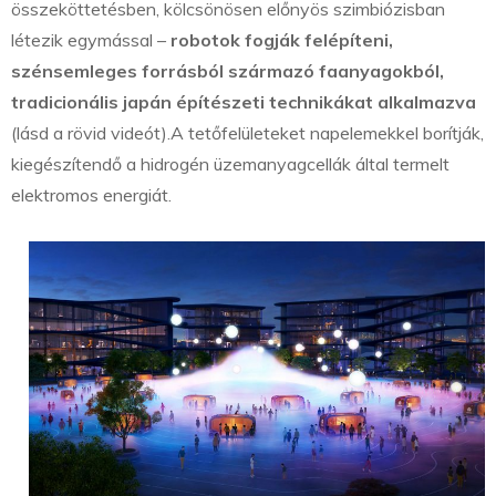
összeköttetésben, kölcsönösen előnyös szimbiózisban
létezik egymással –
robotok fogják felépíteni,
szénsemleges forrásból származó faanyagokból,
tradicionális japán építészeti technikákat alkalmazva
(lásd a rövid videót).A tetőfelületeket napelemekkel borítják,
kiegészítendő a hidrogén üzemanyagcellák által termelt
elektromos energiát.