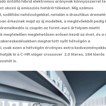
dó öntöltő hibrid elektromos aránynak könnyűszerrel tel
st okozó új emissziós határértékeket. Míg számos
, szállítási nehézségekkel, netalán a drasztikus áremelé
rban érkeznek majd az új modellek, a meglévőekből pedig 
áremelkedés is csupán az forint-euró árfolyam miatti
ek megfelelően meglehetősen erősen kezdi az évet, és a
rkakereskedésekben megtartott nyílt hétvégén a
di, csak ezen a hétvégén érvényes extra kedvezményekk
hatják ki a C-HR sláger crossover 2,0 literes, 184 lóerős
ozatát is.