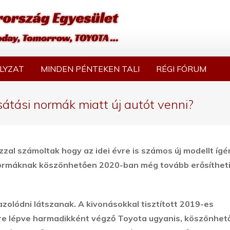
LYZAT
MINDEN PÉNTEKEN TALI
RÉGI FÓRUM
átási normák miatt új autót venni?
zzal számoltak hogy az idei évre is számos új modellt ígé
normáknak köszönhetően 2020-ban még tovább erősítheti
olódni látszanak. A kivonásokkal tisztított 2019-es
lőre lépve harmadikként végző Toyota ugyanis, köszönhet