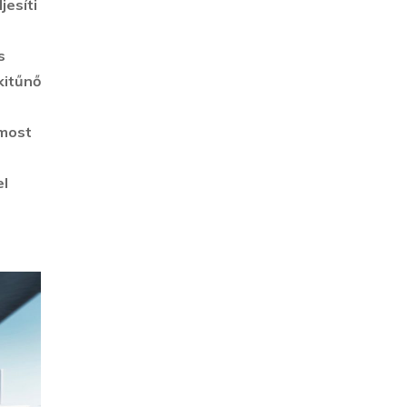
jesíti
s
kitűnő
 most
el