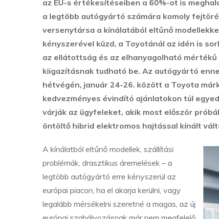
az EU-s értékesítéseiben a 60%-ot is meghala
a legtöbb autógyártó számára komoly fejtöré
versenytársa a kínálatából eltűnő modellekkel
kényszerével küzd, a Toyotánál az idén is so
az ellátottság és az elhanyagolható mértékű 
kiigazításnak tudható be. Az autógyártó enn
hétvégén, január 24-26. között a Toyota má
kedvezményes évindító ajánlatokon túl egye
várják az ügyfeleket, akik most először próbál
öntöltő hibrid elektromos hajtással kínált vált
A kínálatból eltűnő modellek, szállítási
problémák, drasztikus áremelések – a
legtöbb autógyártó erre kényszerül az
európai piacon, ha el akarja kerülni, vagy
legalább mérsékelni szeretné a magas, az új
európai szabályozásnak már nem megfelelő