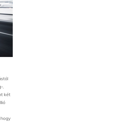
stól
-,
nt két
lió
, hogy