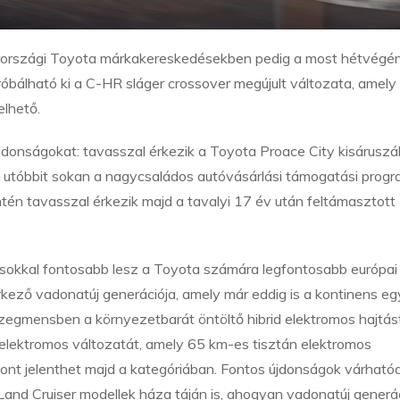
arországi Toyota márkakereskedésekben pedig a most hétvégén
próbálható ki a C-HR sláger crossover megújult változata, amely
elhető.
donságokat: tavasszal érkezik a Toyota Proace City kisáruszáll
– utóbbit sokan a nagycsaládos autóvásárlási támogatási prog
intén tavasszal érkezik majd a tavalyi 17 év után feltámasztott
 sokkal fontosabb lesz a Toyota számára legfontosabb európai
érkező vadonatúj generációja, amely már eddig is a kontinens eg
zegmensben a környezetbarát öntöltő hibrid elektromos hajtást
d elektromos változatát, amely 65 km-es tisztán elektromos
alont jelenthet majd a kategóriában. Fontos újdonságok várható
Land Cruiser modellek háza táján is, ahogyan vadonatúj generá