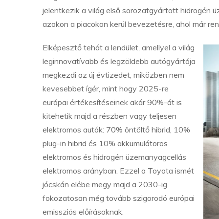
jelentkezik a világ első sorozatgyártott hidrogén 
azokon a piacokon kerül bevezetésre, ahol már rend
Elképesztő tehát a lendület, amellyel a világ
leginnovatívabb és legzöldebb autógyártója
megkezdi az új évtizedet, miközben nem
kevesebbet ígér, mint hogy 2025-re
európai értékesítéseinek akár 90%-át is
kitehetik majd a részben vagy teljesen
elektromos autók: 70% öntöltő hibrid, 10%
plug-in hibrid és 10% akkumulátoros
elektromos és hidrogén üzemanyagcellás
elektromos arányban. Ezzel a Toyota ismét
jócskán elébe megy majd a 2030-ig
fokozatosan még tovább szigorodó európai
emissziós előírásoknak.