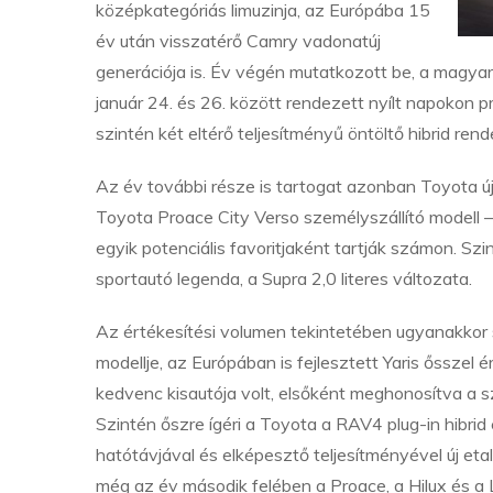
középkategóriás limuzinja, az Európába 15
év után visszatérő Camry vadonatúj
generációja is. Év végén mutatkozott be, a magy
január 24. és 26. között rendezett nyílt napokon 
szintén két eltérő teljesítményű öntöltő hibrid rend
Az év további része is tartogat azonban Toyota új
Toyota Proace City Verso személyszállító modell 
egyik potenciális favoritjaként tartják számon. Sz
sportautó legenda, a Supra 2,0 literes változata.
Az értékesítési volumen tekintetében ugyanakkor
modellje, az Európában is fejlesztett Yaris ősszel 
kedvenc kisautója volt, elsőként meghonosítva a s
Szintén őszre ígéri a Toyota a RAV4 plug-in hibri
hatótávjával és elképesztő teljesítményével új et
még az év második felében a Proace, a Hilux és a 