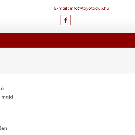
E-mail : info@toyotaclub.hu
rő
 majd
ően