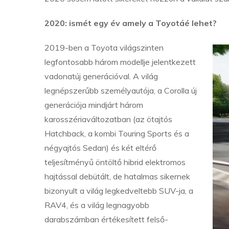
2020: ismét egy év amely a Toyotáé lehet?
2019-ben a Toyota világszinten
legfontosabb három modellje jelentkezett
vadonatúj generációval. A világ
legnépszerűbb személyautója, a Corolla új
generációja mindjárt három
karosszériaváltozatban (az ötajtós
Hatchback, a kombi Touring Sports és a
négyajtós Sedan) és két eltérő
teljesítményű öntöltő hibrid elektromos
hajtással debütált, de hatalmas sikernek
bizonyult a világ legkedveltebb SUV-ja, a
RAV4, és a világ legnagyobb
darabszámban értékesített felső-