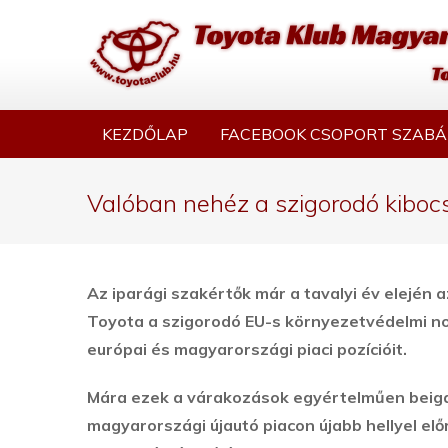
KEZDŐLAP
FACEBOOK CSOPORT SZABÁ
Valóban nehéz a szigorodó kibocs
Az iparági szakértők már a tavalyi év elején a
Toyota a szigorodó EU-s környezetvédelmi 
európai és magyarországi piaci pozícióit.
Mára ezek a várakozások egyértelműen beigaz
magyarországi újautó piacon újabb hellyel e