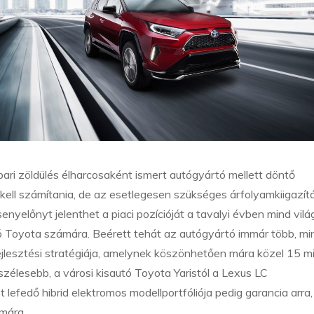
ipari zöldülés élharcosaként ismert autógyártó mellett döntő
ell számítania, de az esetlegesen szükséges árfolyamkiigazítá
nyelőnyt jelenthet a piaci pozícióját a tavalyi évben mind világ
ó Toyota számára. Beérett tehát az autógyártó immár több, mi
ejlesztési stratégiája, amelynek köszönhetően mára közel 15 mil
egszélesebb, a városi kisautó Toyota Yaristól a Lexus LC
fedő hibrid elektromos modellportfóliója pedig garancia arra
ámára.