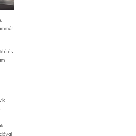
,
 immár
ító és
ram
yik
.
ak
cióval