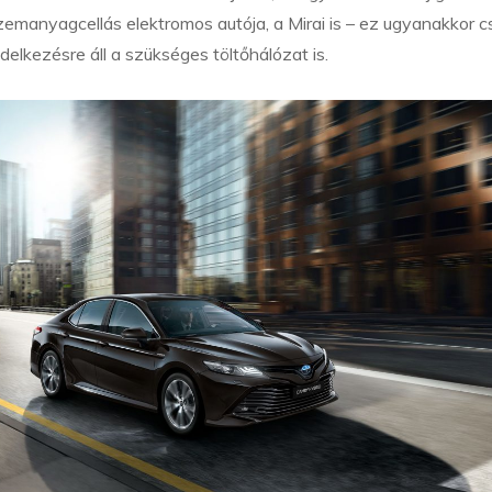
üzemanyagcellás elektromos autója, a Mirai is – ez ugyanakkor c
elkezésre áll a szükséges töltőhálózat is.