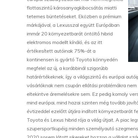
flottaszintű károsanyagkibocsátás miatti
tetemes büntetéseket. Eközben a prémium
márkájával, a Lexusszal együtt Európában
immár 20 környezetbarát öntöltő hibrid
elektromos modellt kínáló, és az itt
értékesített autóinak 75%-át a
kontinensen is gyártó Toyota könnyedén
megfelel az új, a korábbinál szigorúbb
határértékeknek, így a világszintű és európai autó
vásárlóknak nem csupán ellátási problémákra nem k
eltekintve áremelésekre sem. Ez pedig komoly verse
mind európai, mind hazai szinten még tovább javít
évtizeddel ezelőtt útjára indított környezetbarát f
Toyota és Lexus hibrid rója a világ útjait. A piac l
szupersportkupéig minden személyautó szegmenst le
2020 sosem látott sikereket hozzon a vállalat sz