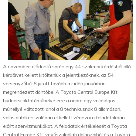
A novemberi elődöntő során egy 44 szakmai kérdésből álló
kérdőívet kellett kitölteniük a jelentkezőknek, az 54
versenyzőből 8 jutott tovább az idén januárban
megrendezett döntőbe. A Toyota Central Europe Kft.
budaörsi oktatóműhelye erre a napra egy valóságos
műhellyé változott, ahol a 8 technikusnak 8 állomáson,
valós autókon, valóban el kellett végezni a feladatokban
előírt szervizmunkákat. A feladatok értékelését a Toyota
Central Europe Kft. vevőszolgálati dolgozóiból és a Toyota