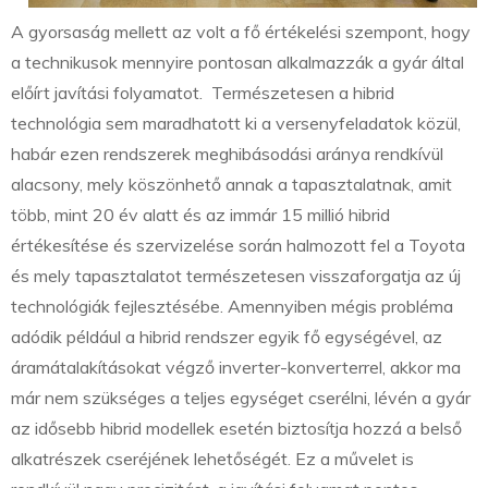
A gyorsaság mellett az volt a fő értékelési szempont, hogy
a technikusok mennyire pontosan alkalmazzák a gyár által
előírt javítási folyamatot. Természetesen a hibrid
technológia sem maradhatott ki a versenyfeladatok közül,
habár ezen rendszerek meghibásodási aránya rendkívül
alacsony, mely köszönhető annak a tapasztalatnak, amit
több, mint 20 év alatt és az immár 15 millió hibrid
értékesítése és szervizelése során halmozott fel a Toyota
és mely tapasztalatot természetesen visszaforgatja az új
technológiák fejlesztésébe. Amennyiben mégis probléma
adódik például a hibrid rendszer egyik fő egységével, az
áramátalakításokat végző inverter-konverterrel, akkor ma
már nem szükséges a teljes egységet cserélni, lévén a gyár
az idősebb hibrid modellek esetén biztosítja hozzá a belső
alkatrészek cseréjének lehetőségét. Ez a művelet is