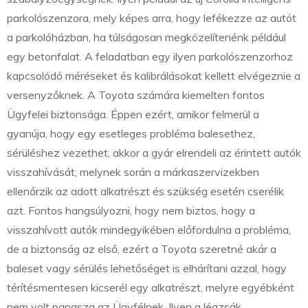
parkolószenzora, mely képes arra, hogy lefékezze az autót
a parkolóházban, ha túlságosan megközelítenénk például
egy betonfalat. A feladatban egy ilyen parkolószenzorhoz
kapcsolódó méréseket és kalibrálásokat kellett elvégeznie a
versenyzőknek. A Toyota számára kiemelten fontos
Ügyfelei biztonsága. Éppen ezért, amikor felmerül a
gyanúja, hogy egy esetleges probléma balesethez,
sérüléshez vezethet, akkor a gyár elrendeli az érintett autók
visszahívását, melynek során a márkaszervizekben
ellenőrzik az adott alkatrészt és szükség esetén cserélik
azt. Fontos hangsúlyozni, hogy nem biztos, hogy a
visszahívott autók mindegyikében előfordulna a probléma,
de a biztonság az első, ezért a Toyota szeretné akár a
baleset vagy sérülés lehetőséget is elhárítani azzal, hogy
térítésmentesen kicserél egy alkatrészt, melyre egyébként
nem volt panasza az Ügyfélnek. Ilyen a légzsák