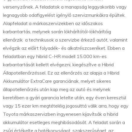
versenyzőnek. A feladatok a manapság leggyakoribb vagy
legnagyobb odafigyelést igénylő szervizmunkákra épültek.
Alapfeladat a márkaszervizekben az időszakos
karbantartás, melynek során lökhárítótól-lökhárítóig
ellenőrzik a technikusok a szervizbe érkező autót, valamint
elvégzik az előírt folyadék- és alkatrészcseréket. Ebben a
feladatban egy hibrid C-HR modell 15.000 km-es
karbantartását kellett elvégezni, kiegészítve a Hibrid
Állapotellenőrzéssel. Ez az ellenőrzés az alapja a Hibrid
Akkumulátor ExtraCare garanciának, melyet sikeres
állapotellenőrzés után kap meg az autó és melynek
keretében a gyári garancia letelte után, egy éven keresztül
vagy 15 ezer km megtételéig jogosulttá válik arra, hogy egy
Toyota márkaszervizben ingyenesen kijavítsák a hibrid
akkumulátor esetleges meghibásodását. A feladat során a
zsűri értékelte a hatékonyságot, szakszerűséget, az