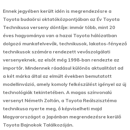
Ennek jegyében került idén is megrendezésre a
Toyota budaörsi oktatóközpontjában az Év Toyota
Technikusa verseny döntője: immár több, mint 20
éves hagyománya van a hazai Toyota hálózatban
dolgozó munkafelvevők, technikusok, lakatos-fényező
technikusok számára rendezett vevőszolgálati
versenyeknek, az elsőt még 1998-ban rendezte az
importőr. Mindennek ráadásul különös aktualitást ad
a két márka által az elmúlt években bemutatott
modellinvázió, amely komoly felkészülést igényel az új
technológiák tekintetében. A magas színvonalú
versenyt Németh Zoltán, a Toyota Reálszisztéma
technikusa nyerte meg, ő képviselheti majd
Magyarországot a Japánban megrendezésre kerülő
Toyota Bajnokok Találkozóján.