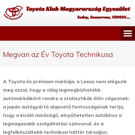
Megvan az Év Toyota Technikusa
A Toyota és prémium márkája, a Lexus nem elégszik
meg azzal, hogy a világ legmegbízhatóbb
autómárkáiként rendre a statisztikák élén végeznek:
a japán autógyártó alapvető fontosságúnak tartja,
hogy a kiváló minőségű, elnyűhetetlen autókhoz a
legmagasabb szolgáltatási színvonal, és a
legfelkészültebb technikusi háttér társuljon.