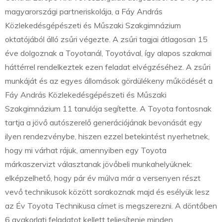
magyarországi partneriskolája, a Fáy András
Közlekedésgépészeti és Műszaki Szakgimnázium
oktatójából álló zsűri végezte. A zsűri tagjai átlagosan 15
éve dolgoznak a Toyotanál, Toyotával, így alapos szakmai
háttérrel rendelkeztek ezen feladat elvégzéséhez. A zsűri
munkáját és az egyes állomások gördülékeny működését a
Fáy András Közlekedésgépészeti és Műszaki
Szakgimnázium 11 tanulója segítette. A Toyota fontosnak
tartja a jövő autószerelő generációjának bevonását egy
ilyen rendezvénybe, hiszen ezzel betekintést nyerhetnek,
hogy mi várhat rájuk, amennyiben egy Toyota
márkaszervizt választanak jövőbeli munkahelyüknek:
elképzelhető, hogy pár év múlva már a versenyen részt
vevő technikusok között sorakoznak majd és esélyük lesz
az Év Toyota Technikusa címet is megszerezni. A döntőben
6 gyakorlati feladatot kellett teljesítenie minden