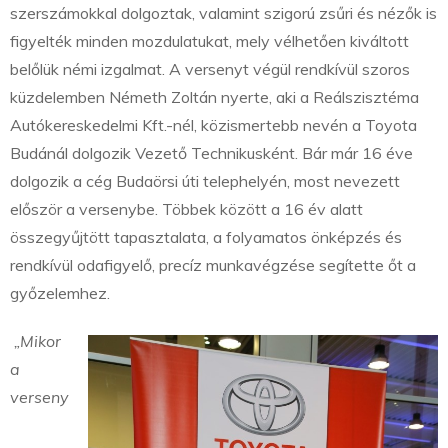
szerszámokkal dolgoztak, valamint szigorú zsűri és nézők is
figyelték minden mozdulatukat, mely vélhetően kiváltott
belőlük némi izgalmat. A versenyt végül rendkívül szoros
küzdelemben Németh Zoltán nyerte, aki a Reálszisztéma
Autókereskedelmi Kft.-nél, közismertebb nevén a Toyota
Budánál dolgozik Vezető Technikusként. Bár már 16 éve
dolgozik a cég Budaörsi úti telephelyén, most nevezett
először a versenybe. Többek között a 16 év alatt
összegyűjtött tapasztalata, a folyamatos önképzés és
rendkívül odafigyelő, precíz munkavégzése segítette őt a
győzelemhez.
„Mikor
a
verseny