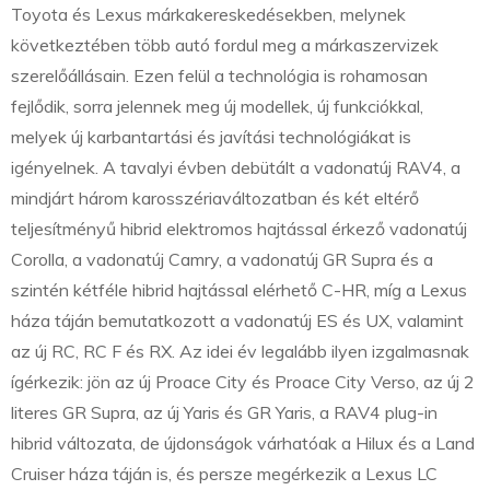
Toyota és Lexus márkakereskedésekben, melynek
következtében több autó fordul meg a márkaszervizek
szerelőállásain. Ezen felül a technológia is rohamosan
fejlődik, sorra jelennek meg új modellek, új funkciókkal,
melyek új karbantartási és javítási technológiákat is
igényelnek. A tavalyi évben debütált a vadonatúj RAV4, a
mindjárt három karosszériaváltozatban és két eltérő
teljesítményű hibrid elektromos hajtással érkező vadonatúj
Corolla, a vadonatúj Camry, a vadonatúj GR Supra és a
szintén kétféle hibrid hajtással elérhető C-HR, míg a Lexus
háza táján bemutatkozott a vadonatúj ES és UX, valamint
az új RC, RC F és RX. Az idei év legalább ilyen izgalmasnak
ígérkezik: jön az új Proace City és Proace City Verso, az új 2
literes GR Supra, az új Yaris és GR Yaris, a RAV4 plug-in
hibrid változata, de újdonságok várhatóak a Hilux és a Land
Cruiser háza táján is, és persze megérkezik a Lexus LC