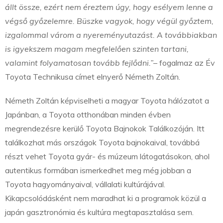
állt össze, ezért nem éreztem úgy, hogy esélyem lenne a
végső győzelemre. Büszke vagyok, hogy végül győztem,
izgalommal várom a nyereményutazást. A továbbiakban
is igyekszem magam megfelelően szinten tartani,
valamint folyamatosan tovább fejlődni.”
– fogalmaz az Év
Toyota Technikusa címet elnyerő Németh Zoltán.
Németh Zoltán képviselheti a magyar Toyota hálózatot a
Japánban, a Toyota otthonában minden évben
megrendezésre kerülő Toyota Bajnokok Találkozóján. Itt
találkozhat más országok Toyota bajnokaival, továbbá
részt vehet Toyota gyár- és múzeum látogatásokon, ahol
autentikus formában ismerkedhet meg még jobban a
Toyota hagyományaival, vállalati kultúrájával.
Kikapcsolódásként nem maradhat ki a programok közül a
japán gasztronómia és kultúra megtapasztalása sem.