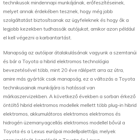
technikusok mindennapi munkájának, erőfeszítéseinek,
melyet annak érdekében tesznek, hogy még jobb
szolgáltatást biztosítsanak az ügyfeleknek és hogy ők a
legjobb kezekben tudhassák autójukat, amikor azon például
el kell végezni a karbantartást.
Manapság az autóipar átalakulásának vagyunk a szemtanúi
és bár a Toyota a hibrid elektromos technológia
bevezetésével több, mint 20 éve rálépett arra az útra,
amire más gyártók csak manapság, ez a változás a Toyota
technikusainak munkájára is hatással van
márkaszervizekben. A következő években a sorban érkező
öntöltő hibrid elektromos modellek mellett több plug-in hibrid
elektromos, akkumulátoros elektromos elektromos és
hidrogén üzemanyagcellás elektromos modellel bővül a
Toyota és a Lexus európai modellpalettája, melyek