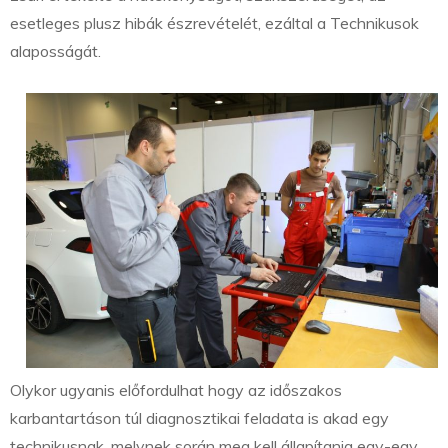
esetleges plusz hibák észrevételét, ezáltal a Technikusok
alaposságát.
Olykor ugyanis előfordulhat hogy az időszakos
karbantartáson túl diagnosztikai feladata is akad egy
technikusnak, melynek során meg kell állapítania egy-egy