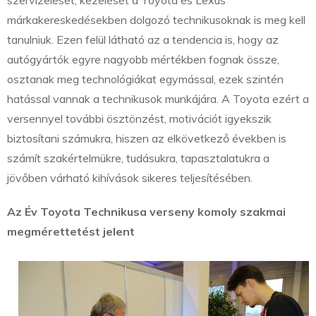
szervizelését, kezelését a Toyota és Lexus
márkakereskedésekben dolgozó technikusoknak is meg kell
tanulniuk. Ezen felül látható az a tendencia is, hogy az
autógyártók egyre nagyobb mértékben fognak össze,
osztanak meg technológiákat egymással, ezek szintén
hatással vannak a technikusok munkájára. A Toyota ezért a
versennyel további ösztönzést, motivációt igyekszik
biztosítani számukra, hiszen az elkövetkező években is
számít szakértelmükre, tudásukra, tapasztalatukra a
jövőben várható kihívások sikeres teljesítésében.
Az Év Toyota Technikusa verseny komoly szakmai
megmérettetést jelent