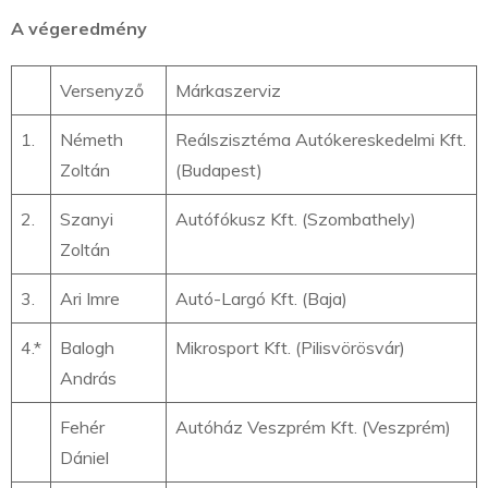
A végeredmény
Versenyző
Márkaszerviz
1.
Németh
Reálszisztéma Autókereskedelmi Kft.
Zoltán
(Budapest)
2.
Szanyi
Autófókusz Kft. (Szombathely)
Zoltán
3.
Ari Imre
Autó-Largó Kft. (Baja)
4.*
Balogh
Mikrosport Kft. (Pilisvörösvár)
András
Fehér
Autóház Veszprém Kft. (Veszprém)
Dániel