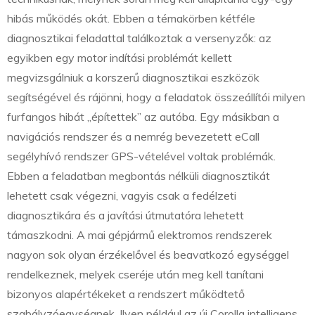
hibás működés okát. Ebben a témakörben kétféle
diagnosztikai feladattal találkoztak a versenyzők: az
egyikben egy motor indítási problémát kellett
megvizsgálniuk a korszerű diagnosztikai eszközök
segítségével és rájönni, hogy a feladatok összeállítói milyen
furfangos hibát „építettek” az autóba. Egy másikban a
navigációs rendszer és a nemrég bevezetett eCall
segélyhívó rendszer GPS-vételével voltak problémák.
Ebben a feladatban megbontás nélküli diagnosztikát
lehetett csak végezni, vagyis csak a fedélzeti
diagnosztikára és a javítási útmutatóra lehetett
támaszkodni. A mai gépjármű elektromos rendszerek
nagyon sok olyan érzékelővel és beavatkozó egységgel
rendelkeznek, melyek cseréje után meg kell tanítani
bizonyos alapértékeket a rendszert működtető
szabályzóegységnek. Ilyen például az új Corolla intelligens