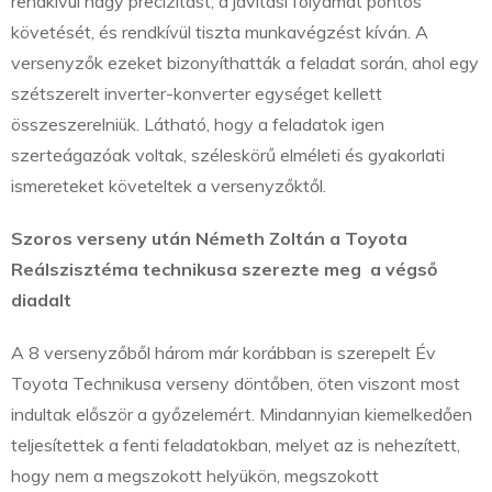
rendkívül nagy precizitást, a javítási folyamat pontos
követését, és rendkívül tiszta munkavégzést kíván. A
versenyzők ezeket bizonyíthatták a feladat során, ahol egy
szétszerelt inverter-konverter egységet kellett
összeszerelniük. Látható, hogy a feladatok igen
szerteágazóak voltak, széleskörű elméleti és gyakorlati
ismereteket követeltek a versenyzőktől.
Szoros verseny után Németh Zoltán a Toyota
Reálszisztéma technikusa szerezte meg a végső
diadalt
A 8 versenyzőből három már korábban is szerepelt Év
Toyota Technikusa verseny döntőben, öten viszont most
indultak először a győzelemért. Mindannyian kiemelkedően
teljesítettek a fenti feladatokban, melyet az is nehezített,
hogy nem a megszokott helyükön, megszokott