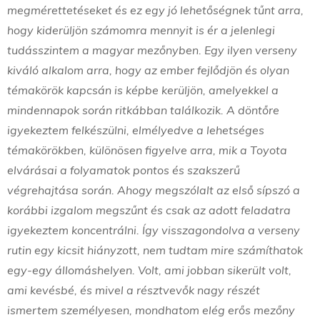
megmérettetéseket és ez egy jó lehetőségnek tűnt arra,
hogy kiderüljön számomra mennyit is ér a jelenlegi
tudásszintem a magyar mezőnyben. Egy ilyen verseny
kiváló alkalom arra, hogy az ember fejlődjön és olyan
témakörök kapcsán is képbe kerüljön, amelyekkel a
mindennapok során ritkábban találkozik. A döntőre
igyekeztem felkészülni, elmélyedve a lehetséges
témakörökben, különösen figyelve arra, mik a Toyota
elvárásai a folyamatok pontos és szakszerű
végrehajtása során. Ahogy megszólalt az első sípszó a
korábbi izgalom megszűnt és csak az adott feladatra
igyekeztem koncentrálni. Így visszagondolva a verseny
rutin egy kicsit hiányzott, nem tudtam mire számíthatok
egy-egy állomáshelyen. Volt, ami jobban sikerült volt,
ami kevésbé, és mivel a résztvevők nagy részét
ismertem személyesen, mondhatom elég erős mezőny