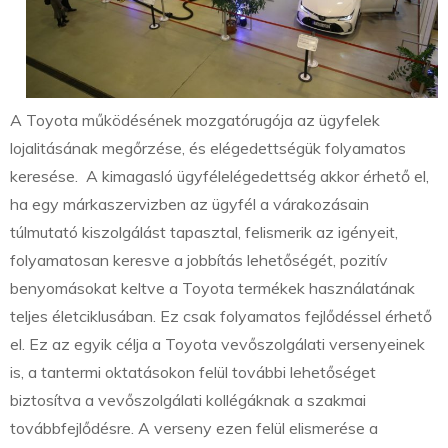
A Toyota működésének mozgatórugója az ügyfelek
lojalitásának megőrzése, és elégedettségük folyamatos
keresése. A kimagasló ügyfélelégedettség akkor érhető el,
ha egy márkaszervizben az ügyfél a várakozásain
túlmutató kiszolgálást tapasztal, felismerik az igényeit,
folyamatosan keresve a jobbítás lehetőségét, pozitív
benyomásokat keltve a Toyota termékek használatának
teljes életciklusában. Ez csak folyamatos fejlődéssel érhető
el. Ez az egyik célja a Toyota vevőszolgálati versenyeinek
is, a tantermi oktatásokon felül további lehetőséget
biztosítva a vevőszolgálati kollégáknak a szakmai
továbbfejlődésre. A verseny ezen felül elismerése a