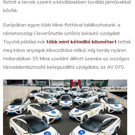
flottát a tervek szerint a későbbiekben további járművekkel
bővítik.
Európában egyre több Mirai-flottával találkozhatunk: a
németországi CleverShuttle sofőrös bérautó-szolgálat
Toyotái például már
több mint kétmillió kilométert
tettek
meg káros anyagok kibocsátása nélkül, míg tavaly nyáron
Hollandiában 35 Mirai szedánt állított üzembe az országos
társadalombiztosító betegszállító szolgálata, az AV 070.