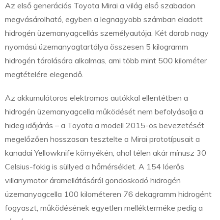
Az első generációs Toyota Mirai a világ első szabadon
megvásárolható, egyben a legnagyobb számban eladott
hidrogén üzemanyagcellás személyautója. Két darab nagy
nyomású üzemanyagtartálya összesen 5 kilogramm
hidrogén tárolására alkalmas, ami több mint 500 kilométer
megtételére elegendő.
Az akkumulátoros elektromos autókkal ellentétben a
hidrogén üzemanyagcella működését nem befolyásolja a
hideg időjárás – a Toyota a modell 2015-ös bevezetését
megelőzően hosszasan tesztelte a Mirai prototípusait a
kanadai Yellowknife környékén, ahol télen akár mínusz 30
Celsius-fokig is süllyed a hőmérséklet. A 154 lóerős
villanymotor áramellátásáról gondoskodó hidrogén
üzemanyagcella 100 kilométeren 76 dekagramm hidrogént
fogyaszt, működésének egyetlen mellékterméke pedig a