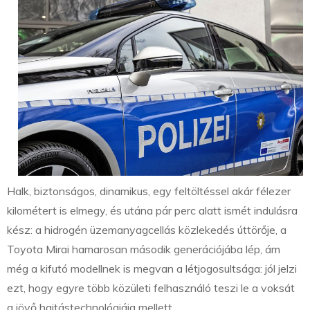
Halk, biztonságos, dinamikus, egy feltöltéssel akár félezer
kilométert is elmegy, és utána pár perc alatt ismét indulásra
kész: a hidrogén üzemanyagcellás közlekedés úttörője, a
Toyota Mirai hamarosan második generációjába lép, ám
még a kifutó modellnek is megvan a létjogosultsága: jól jelzi
ezt, hogy egyre több közületi felhasználó teszi le a voksát
a jövő hajtástechnológiája mellett.