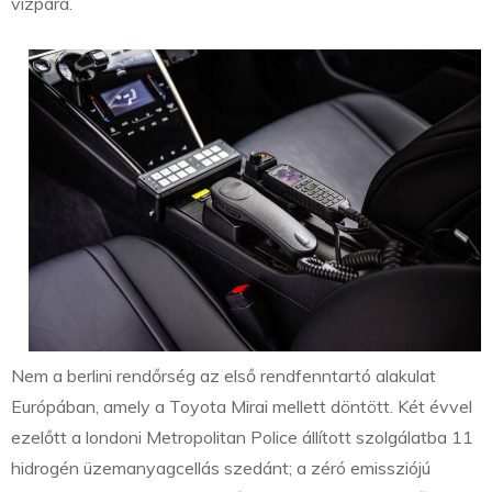
vízpára.
Nem a berlini rendőrség az első rendfenntartó alakulat
Európában, amely a Toyota Mirai mellett döntött. Két évvel
ezelőtt a londoni Metropolitan Police állított szolgálatba 11
hidrogén üzemanyagcellás szedánt; a zéró emissziójú