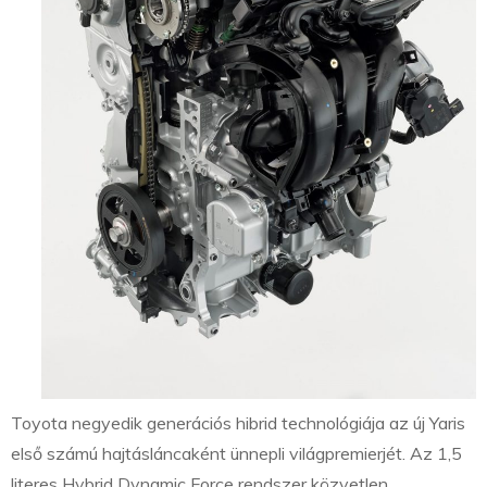
Toyota negyedik generációs hibrid technológiája az új Yaris
első számú hajtásláncaként ünnepli világpremierjét. Az 1,5
literes Hybrid Dynamic Force rendszer közvetlen