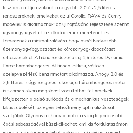
leszármazottja azoknak a nagyobb, 2,0 és 2,5 literes
rendszereknek, amelyeket az új Corolla, RAV4 és Camry
modellek is alkalmaznak; az új hajtáslánc fejlesztése szerint
ugyanúgy ügyeltek az alkotóelemek méretének és
tömegének a minimalizálására, hogy minél kedvezőbb
üzemanyag-fogyasztást és károsanyag-kibocsátást
érhessenek el. A hibrid rendszer az új 1,5 literes Dynamic
Force háromhengeres, Atkinson-ciklusú, változó
szelepvezérlésű benzinmotort alkalmazza. Ahogy 2,0 és
2,5 literes, négyhengeres rokonai, a háromhengeres motor
is számos olyan megoldást vonultathat fel, amelyek
kifejezetten a belső súrlódás és a mechanikus veszteségek
kiküszöbölését, az égési teljesítmény optimalizálását
szolgálják. Olyannyira, hogy a motor a világ legmagasabb
égési sebességével büszkélkedhet, ami kis fordulatszámon
is nagy forgatónyomatékot, valamint takarékos üzemet