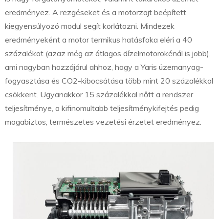
eredményez. A rezgéseket és a motorzajt beépített
kiegyensúlyozó modul segít korlátozni. Mindezek
eredményeként a motor termikus hatásfoka eléri a 40
százalékot (azaz még az átlagos dízelmotorokénál is jobb),
ami nagyban hozzájárul ahhoz, hogy a Yaris üzemanyag-
fogyasztása és CO2-kibocsátása több mint 20 százalékkal
csökkent. Ugyanakkor 15 százalékkal nőtt a rendszer
teljesítménye, a kifinomultabb teljesítménykifejtés pedig
magabiztos, természetes vezetési érzetet eredményez.