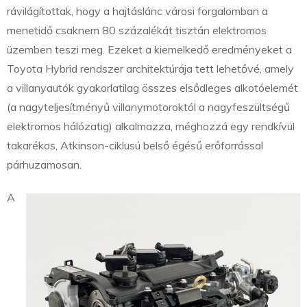
rávilágítottak, hogy a hajtáslánc városi forgalomban a
menetidő csaknem 80 százalékát tisztán elektromos
üzemben teszi meg. Ezeket a kiemelkedő eredményeket a
Toyota Hybrid rendszer architektúrája tett lehetővé, amely
a villanyautók gyakorlatilag összes elsődleges alkotóelemét
(a nagyteljesítményű villanymotoroktól a nagyfeszültségű
elektromos hálózatig) alkalmazza, méghozzá egy rendkívül
takarékos, Atkinson-ciklusú belső égésű erőforrással
párhuzamosan.
A