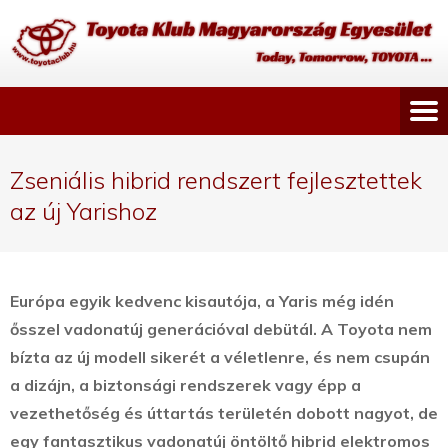
Zseniális hibrid rendszert fejlesztettek
az új Yarishoz
Európa egyik kedvenc kisautója, a Yaris még idén
ősszel vadonatúj generációval debütál. A Toyota nem
bízta az új modell sikerét a véletlenre, és nem csupán
a dizájn, a biztonsági rendszerek vagy épp a
vezethetőség és úttartás területén dobott nagyot, de
egy fantasztikus vadonatúj öntöltő hibrid elektromos