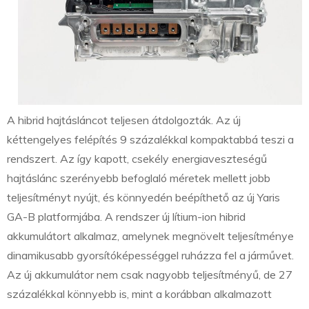
A hibrid hajtásláncot teljesen átdolgozták. Az új
kéttengelyes felépítés 9 százalékkal kompaktabbá teszi a
rendszert. Az így kapott, csekély energiaveszteségű
hajtáslánc szerényebb befoglaló méretek mellett jobb
teljesítményt nyújt, és könnyedén beépíthető az új Yaris
GA-B platformjába. A rendszer új lítium-ion hibrid
akkumulátort alkalmaz, amelynek megnövelt teljesítménye
dinamikusabb gyorsítóképességgel ruházza fel a járművet.
Az új akkumulátor nem csak nagyobb teljesítményű, de 27
százalékkal könnyebb is, mint a korábban alkalmazott