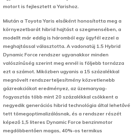
motort is fejlesztett a Yarishoz.
Miután a Toyota Yaris elsőként honosította meg a
környezetbarát hibrid hajtást a szegmensében, a
modellt már eddig is háromból egy ügyfél ezzel a
meghajtással választotta. A vadonatúj 1.5 Hybrid
Dynamic Force rendszer ugyanakkor minden
valószínűség szerint meg ennél is följebb tornázza
ezt a számot. Miközben ugyanis a 15 százalékkal
megnövelt rendszerteljesítmény közvetlenebb
gázreakciókat eredményez, az üzemanyag-
fogyasztás több mint 20 százalékkal csökkent a
negyedik generációs hibrid technológia által lehetővé
tett tömegoptimalizálásnak, és a rendszer részét
képező 1,5 literes Dynamic Force benzinmotor
megdöbbentően magas, 40%-os termikus