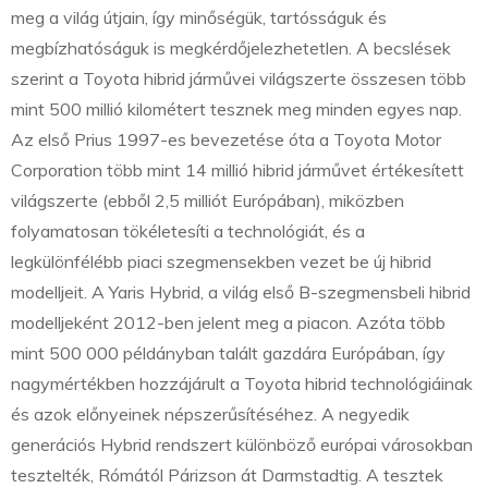
meg a világ útjain, így minőségük, tartósságuk és
megbízhatóságuk is megkérdőjelezhetetlen. A becslések
szerint a Toyota hibrid járművei világszerte összesen több
mint 500 millió kilométert tesznek meg minden egyes nap.
Az első Prius 1997-es bevezetése óta a Toyota Motor
Corporation több mint 14 millió hibrid járművet értékesített
világszerte (ebből 2,5 milliót Európában), miközben
folyamatosan tökéletesíti a technológiát, és a
legkülönfélébb piaci szegmensekben vezet be új hibrid
modelljeit. A Yaris Hybrid, a világ első B-szegmensbeli hibrid
modelljeként 2012-ben jelent meg a piacon. Azóta több
mint 500 000 példányban talált gazdára Európában, így
nagymértékben hozzájárult a Toyota hibrid technológiáinak
és azok előnyeinek népszerűsítéséhez. A negyedik
generációs Hybrid rendszert különböző európai városokban
tesztelték, Rómától Párizson át Darmstadtig. A tesztek