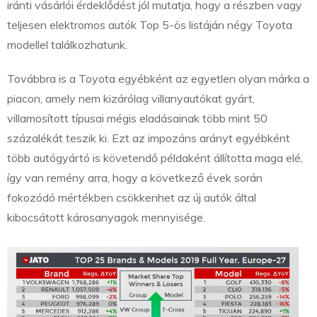
iránti vásárlói érdeklődést jól mutatja, hogy a részben vagy
teljesen elektromos autók Top 5-ös listáján négy Toyota
modellel találkozhatunk.
Továbbra is a Toyota egyébként az egyetlen olyan márka a
piacon, amely nem kizárólag villanyautókat gyárt,
villamosított típusai mégis eladásainak több mint 50
százalékát teszik ki. Ezt az impozáns arányt egyébként
több autógyártó is követendő példaként állította maga elé,
így van remény arra, hogy a következő évek során
fokozódó mértékben csökkenhet az új autók által
kibocsátott károsanyagok mennyisége.