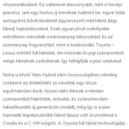
részesedésükkel. Ez valamivel alacsonyabb, mint a tavalyi
piacrész, ami egy fontos új trendnek tudható be: egyre több
autógyártó bővíti kínálatát úgynevezett mild hibrid (lágy
hibrid) hajtásláncokkal. Ezek ugyan jóval csekélyebb
mértékben mérséklik a károsanyag-kibocsátást és az
üzemanyag-fogyasztást, mint a tradicionális Toyota –
Lexus öntöltő full hibridek, ám műszaki és jogi szempontból
mégis hibridnek számítanak, így felhígítják a piac adatokat.
Noha a kifutó Yaris Hybrid iránt összességében némileg
csökkent az érdeklődés (a vásárlók egy része
egyértelműen kivár, hiszen idén érkezik a minden
szempontból fejlettebb, erősebb, és számottevően
takarékosabb új generációs modell), még így is a piac
harmadik legnépszerűbb hibrid típusa volt, közvetlenül a
Corolla és a C-HR mögött. A Toyota full hibrid technológiája