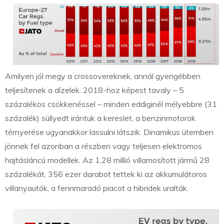
Amilyen jól megy a crossovereknek, annál gyengébben
teljesítenek a dízelek. 2018-hoz képest tavaly – 5
százalékos csökkenéssel – minden eddiginél mélyebbre (31
százalék) süllyedt irántuk a kereslet, a benzinmotorok
térnyerése ugyanakkor lassulni látszik. Dinamikus ütemben
jönnek fel azonban a részben vagy teljesen elektromos
hajtásláncú modellek. Az 1,28 millió villamosított jármű 28
százalékát, 356 ezer darabot tettek ki az akkumulátoros
villanyautók, a fennmaradó piacot a hibridek uralták.