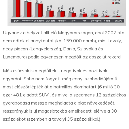
Ugyanez a helyzet állt elő Magyarországon, ahol 2007 óta
nem adtak el annyi autót (kb. 159 000 darab), mint tavaly,
négy piacon (Lengyelország, Dánia, Szlovákia és
Luxemburg) pedig egyenesen megdőlt az abszolút rekord.
Más csúcsok is megdőltek – negatívak és pozitívak
egyaránt. Soha nem fogyott még ennyi szabadidőjármű:
most először lépték át a hatmilliós álomhatárt (6 millió 30
ezer 481 eladott SUV), és mivel a szegmens 12 százalékos
gyarapodása messze meghaladta a piac növekedését,
részarányuk is új magaslatokba emelkedett, elérve a 38
százalékot (szemben a tavalyi 35 százalékkal.)