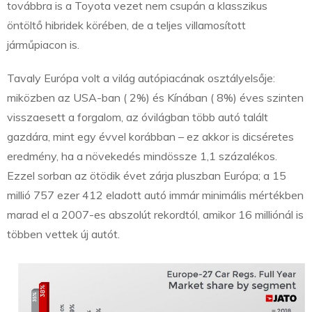
továbbra is a Toyota vezet nem csupán a klasszikus
öntöltő hibridek körében, de a teljes villamosított
járműpiacon is.
Tavaly Európa volt a világ autópiacának osztályelsője:
miközben az USA-ban ( 2%) és Kínában ( 8%) éves szinten
visszaesett a forgalom, az óvilágban több autó talált
gazdára, mint egy évvel korábban – ez akkor is dicséretes
eredmény, ha a növekedés mindössze 1,1 százalékos.
Ezzel sorban az ötödik évet zárja pluszban Európa; a 15
millió 757 ezer 412 eladott autó immár minimális mértékben
marad el a 2007-es abszolút rekordtól, amikor 16 milliónál is
többen vettek új autót.