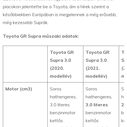
piacokon jelentette be a Toyota, ám a hírek szerint a
későbbiekben Európában is megjelennek a még erősebb,
még kezesebb Suprák.
Toyota GR Supra műszaki adatok:
Toyota GR
Toyota GR
To
Supra 3.0
Supra 3.0
Su
(2020.
(2021.
(2
modellév)
modellév)
mo
Motor (cm3)
Soros
Soros
So
hathengeres,
hathengeres,
ha
3.0 literes
3.0 literes
2.
benzinmotor
benzinmotor
be
kettős
kettős
ke