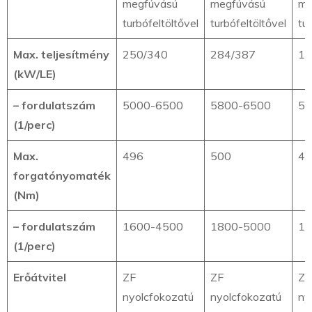
megfúvású
megfúvású
me
turbófeltöltővel
turbófeltöltővel
tu
Max. teljesítmény
250/340
284/387
19
(kW/LE)
– fordulatszám
5000-6500
5800-6500
50
(1/perc)
Max.
496
500
40
forgatónyomaték
(Nm)
– fordulatszám
1600-4500
1800-5000
15
(1/perc)
Erőátvitel
ZF
ZF
ZF
nyolcfokozatú
nyolcfokozatú
ny