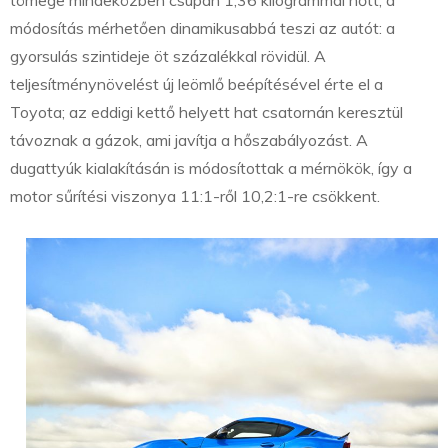
tömege mindeközben csupán 1,36 kilogrammal nőtt, a
módosítás mérhetően dinamikusabbá teszi az autót: a
gyorsulás szintideje öt százalékkal rövidül. A
teljesítménynövelést új leömlő beépítésével érte el a
Toyota; az eddigi kettő helyett hat csatornán keresztül
távoznak a gázok, ami javítja a hőszabályozást. A
dugattyúk kialakításán is módosítottak a mérnökök, így a
motor sűrítési viszonya 11:1-ről 10,2:1-re csökkent.