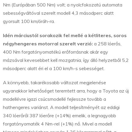
Nm (Európában 500 Nm) volt; a nyolcfokozatú automata
sebességváltóval szerelt modell 4,3 másodperc alatt
gyorsult 100 km/óráh-ra.
Idén márciustól sorakozik fel mellé a kétliteres, soros
négyhengeres motorral szerelt verzió:
a 258 lóerős,
400 Nm forgatónyomatékú erőforrásnak akár egy
mázsával kevesebbet kell mozgatnia, így álló helyzetből 5,2
másodperc alatt éri el a 100 km/h-s sebességet.
A könnyebb, takarékosabb változat megjelenése
ugyanakkor lehetőséget teremtett arra, hogy a Toyota az új
modellévre igazi csúcsmodellé fejlessze tovább a
hathengeres variánst. A modell teljesítményét az eddigi
340 lóerőről 387 lóerőre (+14%) emelik, a legnagyobb
forgatónyomaték 4 Nm-rel (+1%) nő. Mivel a modell