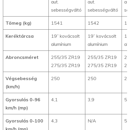
aut.
aut.
aut
sebességváltó
sebességváltó
se
Tömeg (kg)
1541
1542
14
Keréktárcsa
19” kovácsolt
19” kovácsolt
18
alumínium
alumínium
al
Abroncsméret
255/35 ZR19
255/35 ZR19
25
275/35 ZR19
275/35 ZR19
27
Végsebesség
250
250
25
(km/h)
Gyorsulás 0-96
4,1
3,9
5,
km/h (mp)
Gyorsulás 0-100
4,3
N/A
5,
km/h (mp)