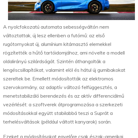
A nyolcfokozatú automata sebességváltón nem
változtattak, új lesz ellenben a futómű: az első
rugótornyokat új, alumínium kitámasztó elemekkel
rögzítették a hűtő tartóidomjához, ami növelte a modell
oldalirányú szilárdságát. Szintén áthangolták a
lengéscsillapítókat, valamint elöl és hátul új gumibakokat
szereltek be. Emellett módosították az elektromos
szervokormány, az adaptív változó felfüggesztés, a
menetstabilizáló berendezés és az aktív differenciálmű
vezérlését: a szoftverek átprogramozása a szerkezeti
módosításokkal együtt stabilabbá teszi a Suprát a
terhelésváltások (például váltott kanyarok) során.
Ezeket a módosításokat egyelőre csak észak-amerikai