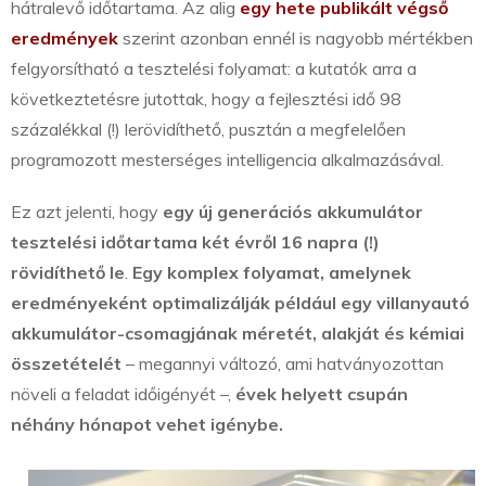
hátralevő időtartama. Az alig
egy hete
publikált végső
eredmények
szerint azonban ennél is nagyobb mértékben
felgyorsítható a tesztelési folyamat: a kutatók arra a
következtetésre jutottak, hogy a fejlesztési idő 98
százalékkal (!) lerövidíthető, pusztán a megfelelően
programozott mesterséges intelligencia alkalmazásával.
Ez azt jelenti, hogy
egy új generációs akkumulátor
tesztelési időtartama két évről 16 napra (!)
rövidíthető le
.
Egy komplex folyamat, amelynek
eredményeként optimalizálják például egy villanyautó
akkumulátor-csomagjának méretét, alakját és kémiai
összetételét
– megannyi változó, ami hatványozottan
növeli a feladat időigényét –,
évek helyett csupán
néhány hónapot vehet igénybe.