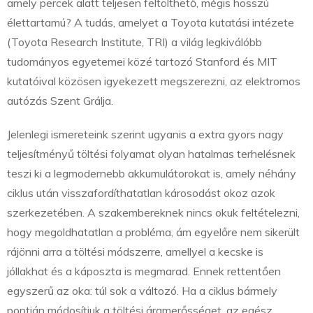
amely percek alatt teljesen feltölthető, mégis hosszú
élettartamú? A tudás, amelyet a Toyota kutatási intézete
(Toyota Research Institute, TRI) a világ legkiválóbb
tudományos egyetemei közé tartozó Stanford és MIT
kutatóival közösen igyekezett megszerezni, az elektromos
autózás Szent Grálja.
Jelenlegi ismereteink szerint ugyanis a extra gyors nagy
teljesítményű töltési folyamat olyan hatalmas terhelésnek
teszi ki a legmodernebb akkumulátorokat is, amely néhány
ciklus után visszafordíthatatlan károsodást okoz azok
szerkezetében. A szakembereknek nincs okuk feltételezni,
hogy megoldhatatlan a probléma, ám egyelőre nem sikerült
rájönni arra a töltési módszerre, amellyel a kecske is
jóllakhat és a káposzta is megmarad. Ennek rettentően
egyszerű az oka: túl sok a változó. Ha a ciklus bármely
pontján módosítjuk a töltési áramerősséget, az egész