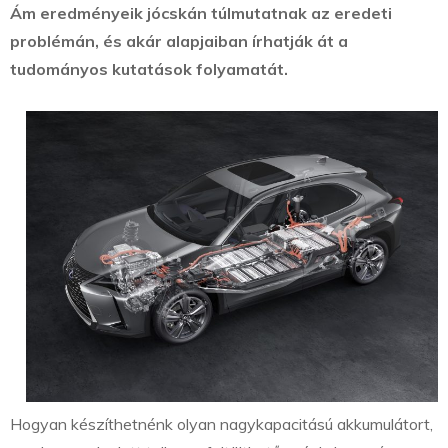
Ám eredményeik jócskán túlmutatnak az eredeti
problémán, és akár alapjaiban írhatják át a
tudományos kutatások folyamatát.
Hogyan készíthetnénk olyan nagykapacitású akkumulátort,