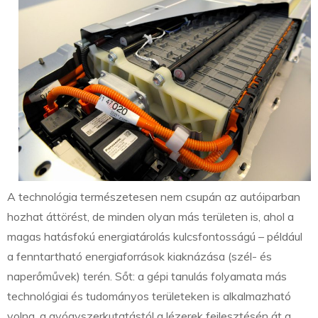
A technológia természetesen nem csupán az autóiparban
hozhat áttörést, de minden olyan más területen is, ahol a
magas hatásfokú energiatárolás kulcsfontosságú – például
a fenntartható energiaforrások kiaknázása (szél- és
naperőművek) terén. Sőt: a gépi tanulás folyamata más
technológiai és tudományos területeken is alkalmazható
volna, a gyógyszerkutatástól a lézerek fejlesztésén át a