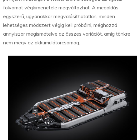
folyamat végkimenetele megváltozhat. A megoldás
egyszerű, ugyanakkor megvalósíthatatlan, minden
lehetséges módszert végig kell próbálni, méghozzá
annyiszor megismételve az összes variációt, amíg tönkre
nem megy az akkumulátorcsomag.