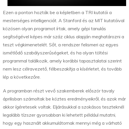
Ezen a ponton hozták be a képletben a TRI kutatói a
mesterséges intelligenciát. A Stanford és az MIT kutatóival
közösen olyan programot írtak, amely gépi tanulás
segítségével képes már száz ciklus alapján meghatározni a
teszt végkimenetelét. Sőt, a rendszer felismeri az egyes
ismétlődő szabályszerűségeket, és ha olyan töltési
programmal találkozik, amely korábbi tapasztalatai szerint
nem lesz célravezető, félbeszakítja a kísérletet, és tovább
lép a következőre.
A programban részt vevő szakemberek először tavaly
áprilisban számoltak be köztes eredményeikről, és azok már
akkor ígéretesek voltak. Eljárásukkal a szokásos teszteknél
legalább tízszer gyorsabban ki lehetett például mutatni,
hogy egy használt akkumulátornak mennyi még a várható