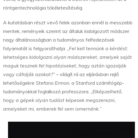
röntgentechnológia tökéletesítéséig.
A kutatásban részt vevő felek azonban ennél is messzebb
mentek, reményeik szerint az általuk kidolgozott módszer
nagy általánosságban a tudományos felfedezések
folyamatát is felgyorsíthatja.
„Fel kell tennünk a kérdést:
lehetséges kidolgozni olyan módszereket, amelyek saját
maguk tesznek fel hipotéziseket, hogy aztán igazolják
vagy cáfolják azokat?”
– világít rá az eljárásban rejlő
lehetőségekre
Stefano Ermon
, a Stanford számítógép-
tudományokkal foglalkozó professzora.
„Elképzelhető,
hogy a gépek olyan tudást képesek megszerezni,
amelyeket mi, emberek fel sem ismernénk.”