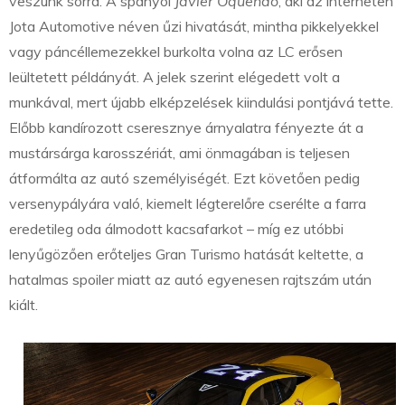
veszünk sorra. A spanyol
Javier Oquendo
, aki az interneten
Jota Automotive néven űzi hivatását, mintha pikkelyekkel
vagy páncéllemezekkel burkolta volna az LC erősen
leültetett példányát. A jelek szerint elégedett volt a
munkával, mert újabb elképzelések kiindulási pontjává tette.
Előbb kandírozott cseresznye árnyalatra fényezte át a
mustársárga karosszériát, ami önmagában is teljesen
átformálta az autó személyiségét. Ezt követően pedig
versenypályára való, kiemelt légterelőre cserélte a farra
eredetileg oda álmodott kacsafarkot – míg ez utóbbi
lenyűgözően erőteljes Gran Turismo hatását keltette, a
hatalmas spoiler miatt az autó egyenesen rajtszám után
kiált.