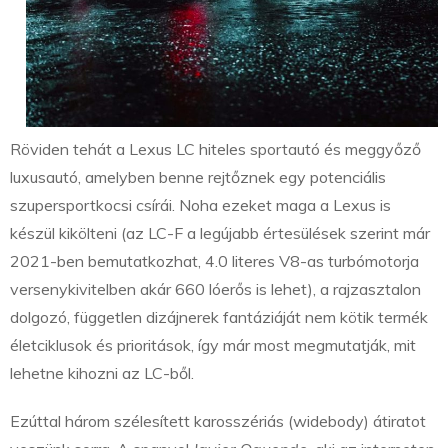
Röviden tehát a Lexus LC hiteles sportautó és meggyőző
luxusautó, amelyben benne rejtőznek egy potenciális
szupersportkocsi csírái. Noha ezeket maga a Lexus is
készül kikölteni (az LC-F a legújabb értesülések szerint már
2021-ben bemutatkozhat, 4.0 literes V8-as turbómotorja
versenykivitelben akár 660 lóerős is lehet), a rajzasztalon
dolgozó, független dizájnerek fantáziáját nem kötik termék
életciklusok és prioritások, így már most megmutatják, mit
lehetne kihozni az LC-ből.
Ezúttal három szélesített karosszériás (widebody) átiratot