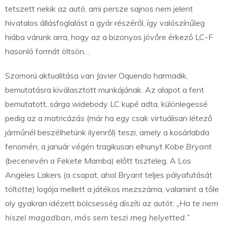
tetszett nekik az autó, ami persze sajnos nem jelent
hivatalos állásfoglalást a gyár részéről, így valószínűleg
hiába várunk arra, hogy az a bizonyos jövőre érkező LC-F
hasonló formát öltsön…
Szomorú aktualitása van Javier Oquendo harmadik,
bemutatásra kiválasztott munkájának. Az alapot a fent
bemutatott, sárga widebody LC kupé adta, különlegessé
pedig az a matricázás (már ha egy csak virtuálisan létező
járműnél beszélhetünk ilyenről) teszi, amely a kosárlabda
fenomén, a január végén tragikusan elhunyt
Kobe Bryant
(becenevén a Fekete Mamba) előtt tiszteleg. A Los
Angeles Lakers (a csapat, ahol Bryant teljes pályafutását
töltötte) logója mellett a játékos mezszáma, valamint a tőle
oly gyakran idézett bölcsesség díszíti az autót:
„Ha te nem
hiszel magadban, más sem teszi meg helyetted.”