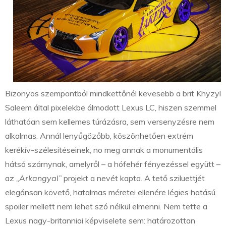
Bizonyos szempontból mindkettőnél kevesebb a brit Khyzyl
Saleem által pixelekbe álmodott Lexus LC, hiszen szemmel
láthatóan sem kellemes túrázásra, sem versenyzésre nem
alkalmas. Annál lenyűgözőbb, köszönhetően extrém
kerékív-szélesítéseinek, no meg annak a monumentális
hátsó szárnynak, amelyről – a hófehér fényezéssel együtt –
az
„Arkangyal”
projekt a nevét kapta. A tető sziluettjét
elegánsan követő, hatalmas méretei ellenére légies hatású
spoiler mellett nem lehet szó nélkül elmenni. Nem tette a
Lexus nagy-britanniai képviselete sem: határozottan