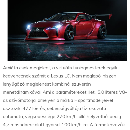
Amióta csak megjelent, a virtuális tuningmesterek egyik
kedvencének számít a Lexus LC. Nem meglepő, hiszen
lenyűgöző megjelenést kombinál szuverén
menetdinamikával. Ami a paramétereket illeti, 5.0 literes V8-
as szívómotorja, amelyen a márka F sportmodelljeivel
osztozik, 477 lóerős; sebességváltója tízfokozatú
automata; végsebessége 270 km/h; álló helyzetből pedig
4,7 másodperc alatt gyorsul 100 km/h-ra. A formatervezők