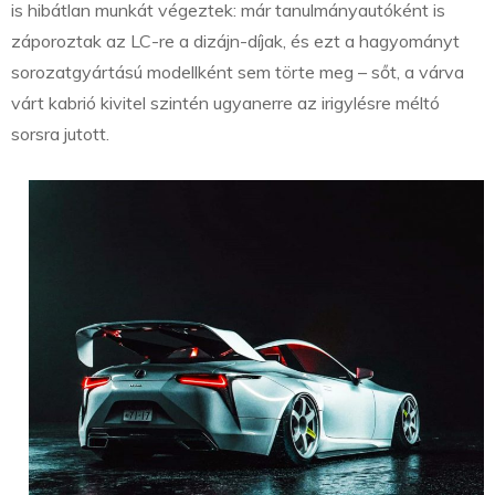
is hibátlan munkát végeztek: már tanulmányautóként is
záporoztak az LC-re a dizájn-díjak, és ezt a hagyományt
sorozatgyártású modellként sem törte meg – sőt, a várva
várt kabrió kivitel szintén ugyanerre az irigylésre méltó
sorsra jutott.