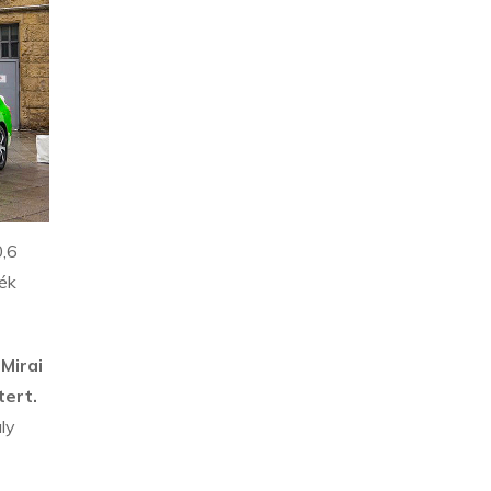
0,6
ték
Mirai
tert.
ly