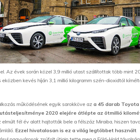
. Az évek során közel 3,9 millió utast szállítottak több mint 2
s eközben kevés híján 3,1 millió kilogramm szén-dioxidtól kímél
vállalkozás működésének egyik sarokköve az
a 45 darab Toyota 
utásteljesítménye 2020 elejére átlépte az ötmillió kilomé
lmúlt fél év alatt hajtották bele a félszáz Miraiba, hiszen tava
zámláló.
Ezzel hivatalosan is ez a világ legtöbbet használt
sul nagyvárosok zsúfolt útjain tette meg a Föld-Hold távolság