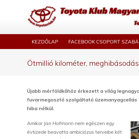
KEZDŐLAP
FACEBOOK CSOPORT SZABÁ
Ötmillió kilométer, meghibásodás
Újabb mérföldkőhöz érkezett a világ legnagyo
fuvarmegosztó szolgáltató üzemanyagcellás To
hiba nélkül.
Amikor
Jan Hofmann
nem egészen egy
évtizede beavatta ambiciózus terveibe két