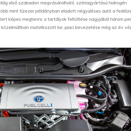
ilág első szabadon megvásárolható, szériagyártású hidrogén
több mint tízezer példányban eladott négyüléses autó a fedélz
tert képes megtenni; a tartályok feltöltése nagyjából három pe
a közelmúltban mutatkozott be, piaci bevezetése még az év vé