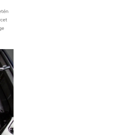
etén
rcet
ge