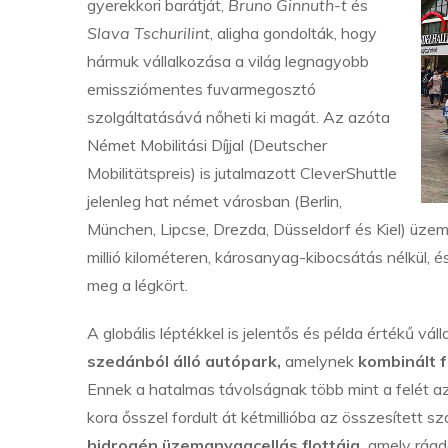
gyerekkori barátját,
Bruno Ginnuth-t
és
Slava Tschurilint
, aligha gondolták, hogy
hármuk vállalkozása a világ legnagyobb
emissziómentes fuvarmegosztó
szolgáltatásává nőheti ki magát. Az azóta
Német Mobilitási Díjjal (Deutscher
Mobilitätspreis) is jutalmazott CleverShuttle
jelenleg hat német városban (Berlin,
München, Lipcse, Drezda, Düsseldorf és Kiel) üzemel
millió kilométeren, károsanyag-kibocsátás nélkül, é
meg a légkört.
A globális léptékkel is jelentős és példa értékű 
szedánból álló autópark,
amelynek
kombinált f
Ennek a hatalmas távolságnak több mint a felét az e
kora ősszel fordult át kétmillióba az összesített s
hidrogén üzemanyagcellás flottája,
amely ráadá