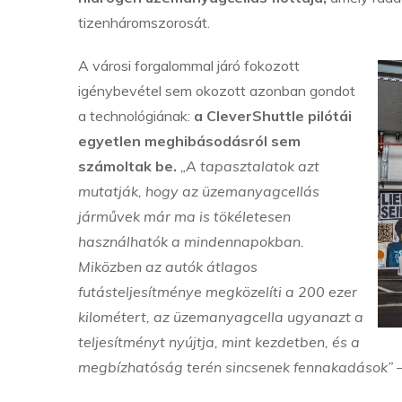
tizenháromszorosát.
A városi forgalommal járó fokozott
igénybevétel sem okozott azonban gondot
a technológiának:
a CleverShuttle pilótái
egyetlen meghibásodásról sem
számoltak be.
„A tapasztalatok azt
mutatják, hogy az üzemanyagcellás
járművek már ma is tökéletesen
használhatók a mindennapokban.
Miközben az autók átlagos
futásteljesítménye megközelíti a 200 ezer
kilométert, az üzemanyagcella ugyanazt a
teljesítményt nyújtja, mint kezdetben, és a
megbízhatóság terén sincsenek fennakadások”
–