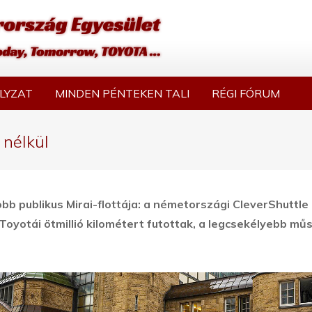
LYZAT
MINDEN PÉNTEKEN TALI
RÉGI FÓRUM
 nélkül
bb publikus Mirai-flottája: a németországi CleverShuttle
yotái ötmillió kilométert futottak, a legcsekélyebb mű