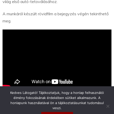
világ első autó-tetoválásához.
A munkáról készült rövidfilm a bejegyzés végén tekinthető
meg.
Kedves Látogató! Tájékoztatjuk, hogy a honlap felhasználói
élmény fokozásának érdekében sütiket alkalmazunk. A
honlapunk használatával ön a tájékoztatásunkat tudomásul
veszi.
info@toyotaclub.hu