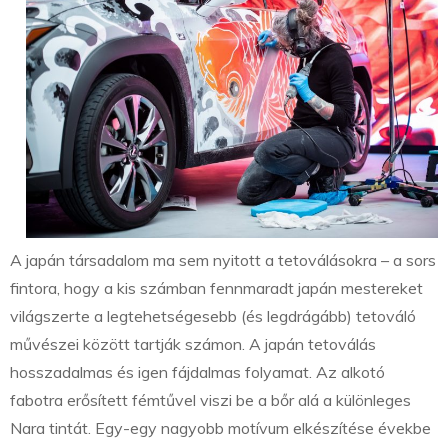
A japán társadalom ma sem nyitott a tetoválásokra – a sors
fintora, hogy a kis számban fennmaradt japán mestereket
világszerte a legtehetségesebb (és legdrágább) tetováló
művészei között tartják számon. A japán tetoválás
hosszadalmas és igen fájdalmas folyamat. Az alkotó
fabotra erősített fémtűvel viszi be a bőr alá a különleges
Nara tintát. Egy-egy nagyobb motívum elkészítése évekbe