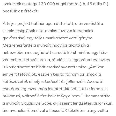
szakértők mintegy 120 000 angol fontra (kb. 46 millió Ft)
becsülik az értékét.
A teljes projekt hat hónapon át tartott, a tervezéstől a
leleplezésig. Csak a tetoválás (azaz a körvonalak
gravírozása) egy teljes munkahetet vett igénybe.
Megnehezítette a munkát, hogy az alkotó jóval
nehezebben mozoghatott az autó körül, mintha egy hús-
vér embert tetovált volna, ráadásul a legapróbb tévesztés
is korrigálhatatlan hibát eredményezett volna.
„Amikor
embert tetoválok, észben kell tartanom az izmok, a
kötőszövetek elhelyezkedését és jellemzőit. Az autó
esetében egészen más jelentett kihívást: itt a lemezek
hullámzó, változó ívére kellett ügyelnem.”
– kommentálta
a munkát Claudia De Sabe, aki szerint lendületes, dinamikus,
áramvonalas idomaival a Lexus UX tökéletes alany volt a