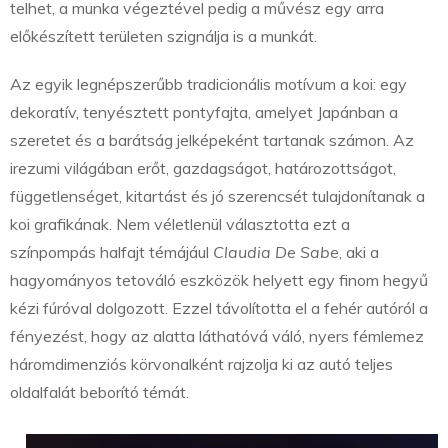
telhet, a munka végeztével pedig a művész egy arra
előkészített területen szignálja is a munkát.
Az egyik legnépszerűbb tradicionális motívum a koi: egy
dekoratív, tenyésztett pontyfajta, amelyet Japánban a
szeretet és a barátság jelképeként tartanak számon. Az
irezumi világában erőt, gazdagságot, határozottságot,
függetlenséget, kitartást és jó szerencsét tulajdonítanak a
koi grafikának. Nem véletlenül választotta ezt a
színpompás halfajt témájául
Claudia De Sabe
, aki a
hagyományos tetováló eszközök helyett egy finom hegyű
kézi fúróval dolgozott. Ezzel távolította el a fehér autóról a
fényezést, hogy az alatta láthatóvá váló, nyers fémlemez
háromdimenziós körvonalként rajzolja ki az autó teljes
oldalfalát beborító témát.