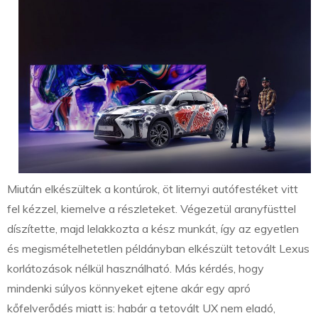
Miután elkészültek a kontúrok, öt liternyi autófestéket vitt
fel kézzel, kiemelve a részleteket. Végezetül aranyfüsttel
díszítette, majd lelakkozta a kész munkát, így az egyetlen
és megismételhetetlen példányban elkészült tetovált Lexus
korlátozások nélkül használható. Más kérdés, hogy
mindenki súlyos könnyeket ejtene akár egy apró
kőfelverődés miatt is: habár a tetovált UX nem eladó,