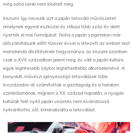
még soha senki nem kísérelt meg.
Irezumi
: így nevezik azt a japán tetováló művészetet,
amelynek egyedi eszközei és stílusa több száz év alatt
nyerték el mai formájukat. Noha a japán szigeteken már
időszámításunk előtt tízezer évvel is létezett az emberi test
maradandó díszítésének hagyománya, az irezumi azonban
csak a XVII. században jelent meg, és vált a japán kultúra
egyik leghíresebb (olykor leghírhedtebb) alkotóelemévé. A
bonyolult, művészi igényességű tetoválások több
évszázadon át számítottak a gazdagság és a hatalom
szimbólumának, mígnem a XX. század hajnalán, a nyugati
kultúrák felé nyitó japán vezetés nem kívánatossá
nyilvánította, sőt, kriminalizálta a tetoválást.