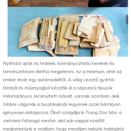
Nyitható ajtók és fedelek, kormányozható kerekek és
természetesen élethű megjelenés: ez a minimum, amit az
ember elvár egy autómodelltől. A világ vezető gyártói
fémből és műanyagból készítik el a népszerű típusok
méretarányos, kicsinyített másait, vannak azonban, akik
többre vágynak a tucatáruknál, legyenek azok bármilyen
igényesen kidolgozva. Őket szolgálja ki
Trung Duc Mai
, a
vietnami fafaragó mester, akit pár nappal ezelőtt
megkerestünk e-mailben, hogy meséljen nekünk hobbijáról.