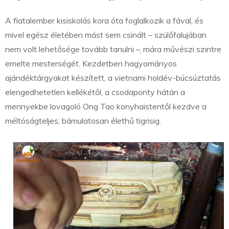
A fiatalember kisiskolás kora óta foglalkozik a fával, és
mivel egész életében mást sem csinált – szülőfalujában
nem volt lehetősége tovább tanulni –, mára művészi szintre
emelte mesterségét. Kezdetben hagyományos
ajándéktárgyakat készített, a vietnami holdév-búcsúztatás
elengedhetetlen kellékétől, a csodaponty hátán a
mennyekbe lovagoló Ong Tao konyhaistentől kezdve a
méltóságteljes, bámulatosan élethű tigrisig.