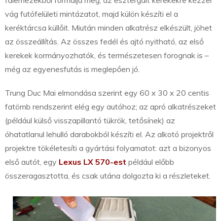
falemezekből formálja meg, az esztergált kerekekre kézzel
vág futófelületi mintázatot, majd külön készíti el a
keréktárcsa küllőit. Miután minden alkatrész elkészült, jöhet
az összeállítás. Az összes fedél és ajtó nyitható, az első
kerekek kormányozhatók, és természetesen forognak is –
még az egyenesfutás is meglepően jó.
Trung Duc Mai elmondása szerint egy 60 x 30 x 20 centis
fatömb rendszerint elég egy autóhoz; az apró alkatrészeket
(például külső visszapillantó tükrök, tetősínek) az
óhatatlanul lehulló darabokból készíti el. Az alkotó projektről
projektre tökéletesíti a gyártási folyamatot: azt a bizonyos
első autót, egy
Lexus LX 570-est
például előbb
összeragasztotta, és csak utána dolgozta ki a részleteket.