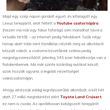
Majd egy szép napon gondolt egyet, és kifaragott egy
Lexus terepjárót, amit feltett a
Youtube csatornájára
(hiszen ma már egy falusi fafaragó sem maradhat távol a
virtuális tértől) – az internet pedig felrobbant. Szűk négy
hónap alatt több mint tízmillióan nézték meg az alkotásról
készült videót, a csatorna követőinek száma pedig
megnégyszereződött, jelenleg 345 ezer feliratkozója van a
fiatalembernek. Ma már szinte kizárólag autókat készít,
azok hozzák ugyanis a legjobb nézettséget
videócsatornáján.
Ahogy elnézzük eddigi legnépszerűbb alkotását, a két hét
alatt 27 millió megtekintést elért
Toyota Land Cruisert
,
ez nem is csoda. Az aprólékosan kidolgozott terepjárót