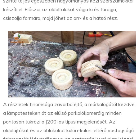
szinte teljes egészében hagyományos kézi szerszámokkal
készíti el. Először az oldalfalakat vágja ki és faragja,
csiszolja formára, majd jöhet az orr- és a hátsó rész.
A részletek finomsága zavarba ejtő, a márkalogótól kezdve
a lámpatesteken át az elülső parkolókameráig minden
pontosan tükrözi a J200-as típus megjelenését. Az
oldalajtókat és az ablakokat külön-külön, eltérő vastagságú