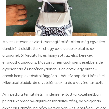
A vízszintesen osztott csomagtérajtót akkor még egyetlen
darabként alakította ki, ahogy az oldalablakokat is az
ajtópanelből faragta ki, és hiányzott az első kerekek
elforgathatósága is. Mostanra nemcsak igényesebben, de
gyorsabban és hatékonyabban is dolgozik: egy autót –
annak komplexitásától függően – hét-tíz nap alatt készít el.
Alkotásai eladók, de a vételár csak rá és a vevőre tartozik.
Ami pedig a témát illeti, mindenre nyitott (a közelmúltban
például képregény-figurákat rendeltek tőle), de valójában
akkor örül igazán, ha négy kereke van – és lehetőleg Toyota