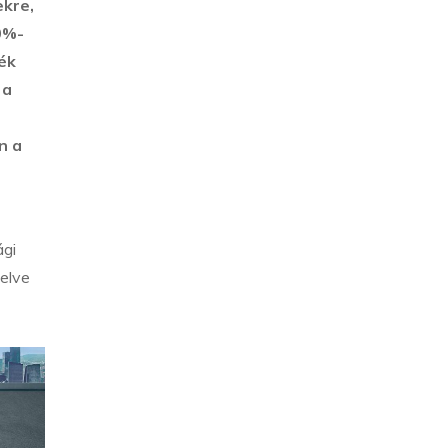
ekre,
0%-
ék
 a
n a
ági
velve