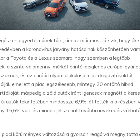
egészen egyértelműnek tűnt, ám az már most látszik, hogy ők
gyedévben a koronavírus járvány hatásainak köszönhetően vár
nakkor a Toyota és a Lexus számára, hogy szemben a legtöbb
ki a szinte valamennyi márkát érintő ideiglenes európai gyárle
szaknak, és az euróárfolyam alakulása miatti kiigazításoktól
lják emellett a piac legszélesebb, mintegy 20 öntöltő hibrid
tfólióját, márpedig a zöld autók iránt igencsak megnőtt a keres
új autók tekintetében mindössze 6,9%-át tették ki a részben 
ány 15,6% volt, és minden jel szerint további növekedés várhat
 piaci körülmények változására gyorsan reagálva megnyitotta 