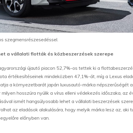
os szegmensrészesedéssel.
et a vállalati flották és közbeszerzések szerepe
agyarországi újautó piacon 52,7%-os tettek ki a flottabeszerzé
ota értékesítéseinek mindeközben 47,1%-át, míg a Lexus ela
mutatja a környezetbarát japán luxusautó-márka népszerűségét a
 milyen hosszúra nyúlik a vírus elleni védekezés időszaka, az é
ával ismét hangsúlyosabb lehet a vállalati beszerzések szere
lhat az eladások alakulására, hogy melyik márka lesz az, aki t
s egyelőre előnyben van.