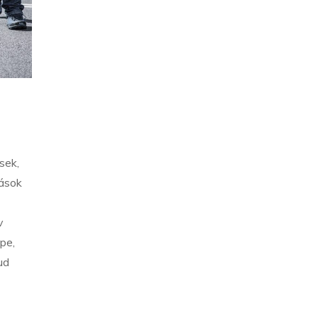
sek,
dások
v
pe,
ud