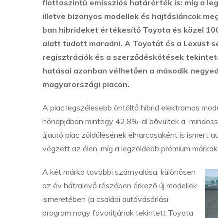
flottaszintű emissziós határérték is: míg a 
illetve bizonyos modellek és hajtásláncok m
ban hibrideket értékesítő Toyota és közel 1
alatt tudott maradni. A Toyotát és a Lexust 
regisztrációk és a szerződéskötések tekintet
hatásai azonban vélhetően a második negyed
magyarországi piacon.
A piac legszélesebb öntöltő hibrid elektromos mode
hónapjában mintegy 42,8%-al bővültek a mindössz
újautó piac zöldülésének élharcosaként is ismert 
végzett az élen, míg a legzöldebb prémium márkak
A két márka további szárnyalása, különösen
az év hátralevő részében érkező új modellek
ismeretében (a családi autóvásárlási
program nagy favoritjának tekintett Toyota