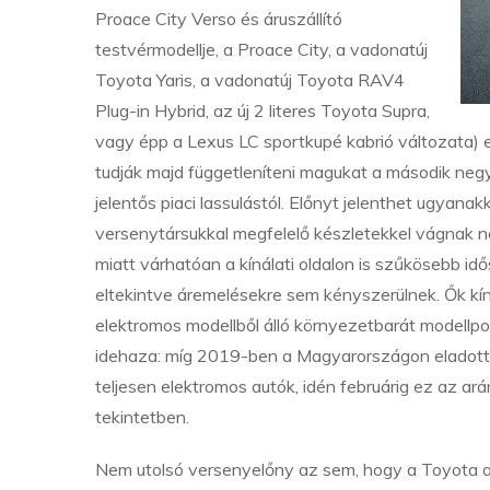
Proace City Verso és áruszállító
testvérmodellje, a Proace City, a vadonatúj
Toyota Yaris, a vadonatúj Toyota RAV4
Plug-in Hybrid, az új 2 literes Toyota Supra,
vagy épp a Lexus LC sportkupé kabrió változata) 
tudják majd függetleníteni magukat a második ne
jelentős piaci lassulástól. Előnyt jelenthet ugya
versenytársukkal megfelelő készletekkel vágnak ne
miatt várhatóan a kínálati oldalon is szűkösebb idő
eltekintve áremelésekre sem kényszerülnek. Ők kíná
elektromos modellből álló környezetbarát modellpor
idehaza: míg 2019-ben a Magyarországon eladott 
teljesen elektromos autók, idén februárig ez az ar
tekintetben.
Nem utolsó versenyelőny az sem, hogy a Toyota a