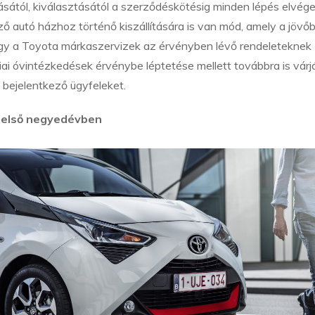
tásától, kiválasztásától a szerződéskötésig minden lépés elvég
ező autó házhoz történő kiszállítására is van mód, amely a jövő
hogy a Toyota márkaszervizek az érvényben lévő rendeleteknek
éniai óvintézkedések érvénybe léptetése mellett továbbra is várj
 bejelentkező ügyfeleket.
z első negyedévben