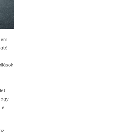
 sem
ható
állások
let
vagy
ó e
az