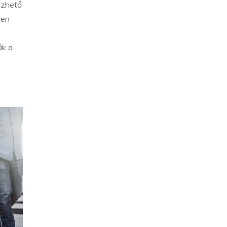
ezhető
ben
ák a