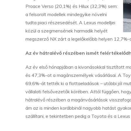
Proace Verso (20,1%) és Hilux (32,3%) sem:
a felsorolt modellek mindegyike növelni
tudta piaci részesedését. A Lexus modelljei
közül a szegmensének harmadik helyét
megszerző NX zárt a legelőkelőbb helyen 12,7%-
Az év hátralévő részében ismét felértékelődh
Az év első hónapjában a kivonásokkal tisztított m
és 47,3%-ot a magánszemélyek vásárlásai. A Toy
69,6%-át tették ki a flottaeladások – utóbbi jól 
vállalati felsővezetők körében. Attól függően, hogy
hátralévő részében a magánvásárlások visszafogás
ám az is minden korábbinál nagyobb hatást gyakoro
szállítani, e tekintetben pedig a Toyota és a Lexu