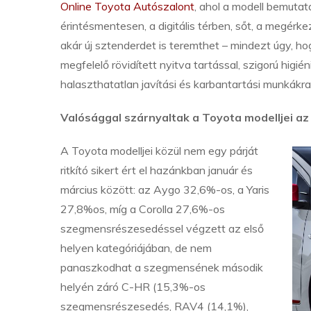
Online Toyota Autószalont
, ahol a modell bemuta
érintésmentesen, a digitális térben, sőt, a megérk
akár új sztenderdet is teremthet – mindezt úgy, 
megfelelő rövidített nyitva tartással, szigorú higi
halaszthatatlan javítási és karbantartási munkákra
Valósággal szárnyaltak a Toyota modelljei a
A Toyota modelljei közül nem egy párját
ritkító sikert ért el hazánkban január és
március között: az Aygo 32,6%-os, a Yaris
27,8%os, míg a Corolla 27,6%-os
szegmensrészesedéssel végzett az első
helyen kategóriájában, de nem
panaszkodhat a szegmensének második
helyén záró C-HR (15,3%-os
szegmensrészesedés, RAV4 (14,1%),