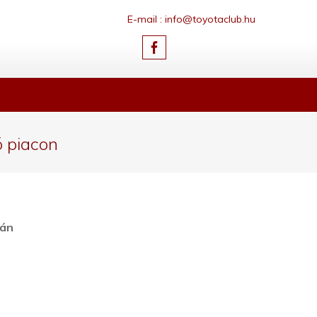
E-mail : info@toyotaclub.hu
ó piacon
pán