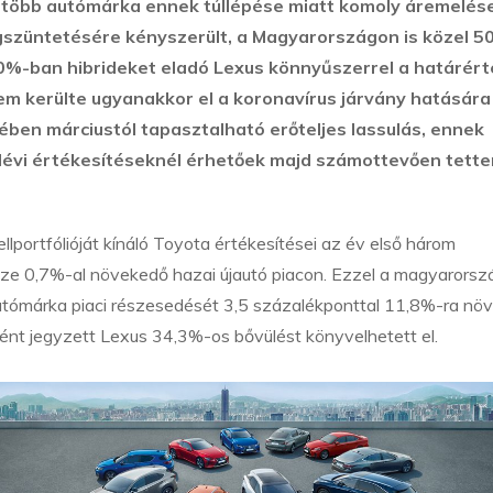
legtöbb autómárka ennek túllépése miatt komoly áremelés
egszüntetésére kényszerült, a Magyarországon is közel 5
00%-ban hibrideket eladó Lexus könnyűszerrel a határért
sem kerülte ugyanakkor el a koronavírus járvány hatására
ében márciustól tapasztalható erőteljes lassulás, ennek
évi értékesítéseknél érhetőek majd számottevően tette
llportfólióját kínáló Toyota értékesítései az év első három
e 0,7%-al növekedő hazai újautó piacon. Ezzel a magyarorsz
autómárka piaci részesedését 3,5 százalékponttal 11,8%-ra nö
ént jegyzett Lexus 34,3%-os bővülést könyvelhetett el.