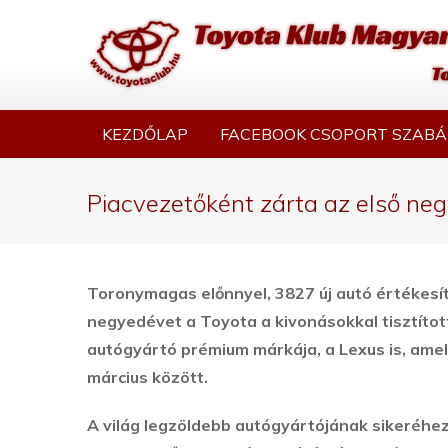
KEZDŐLAP
FACEBOOK CSOPORT SZABÁ
Piacvezetőként zárta az első ne
Toronymagas előnnyel, 3827 új autó értékesít
negyedévet a Toyota a kivonásokkal tisztítot
autógyártó prémium márkája, a Lexus is, amel
március között.
A világ legzöldebb autógyártójának sikeréhez 