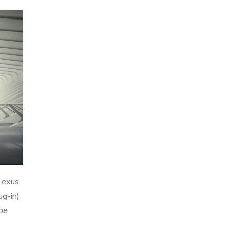
 Lexus
ug-in)
 be