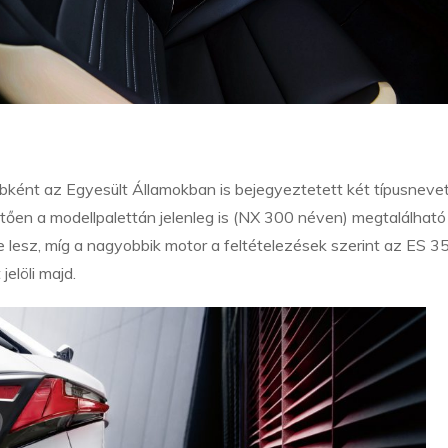
bként az Egyesült Államokban is bejegyeztetett két típusneve
ően a modellpalettán jelenleg is (NX 300 néven) megtalálhat
se lesz, míg a nagyobbik motor a feltételezések szerint az ES 3
elöli majd.