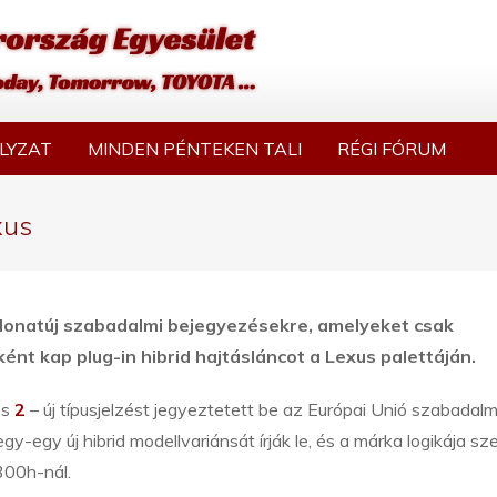
LYZAT
MINDEN PÉNTEKEN TALI
RÉGI FÓRUM
xus
donatúj szabadalmi bejegyezésekre, amelyeket csak
nt kap plug-in hibrid hajtásláncot a Lexus palettáján.
és
2
– új típusjelzést jegyeztetett be az Európai Unió szabadalm
egy új hibrid modellvariánsát írják le, és a márka logikája sze
300h-nál.