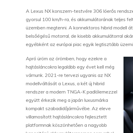
A Lexus NX konszern-testvére 306 lóerős rendszer
gyorsul 100 km/h-ra, és akkumulátorának teljes fel
üzemben megtenni. A konnektoros hibrid modell át
belsőégésű motorral, de kisebb akkumulátorral aká
egyébként az európai piac egyik legtisztább üze
Apró üröm az örömben, hogy ezekre a
hajtásláncokra legalább egy évet kell még
várnunk. 2021-re tervezi ugyanis az NX
modellváltását a Lexus, a két új hibrid
rendszer a modern TNGA-K padlólemezzel
együtt érkezik meg a japán luxusmárka
kompakt szabadidőjárművébe. Az eleve
villamosított hajtásláncokra fejlesztett
platformnak köszönhetően a nagyobb