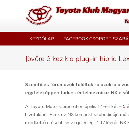
KEZDŐLAP
FACEBOOK CSOPORT SZABÁ
Jövőre érkezik a plug-in hibrid Le
Szemfüles fórumozók találtak rá azokra a va
egyféleképpen tudunk értelmezni: az NX elsőké
A Toyota Motor Corporation április 14-én két –
1
hivatalánál. Ezek az NX kompakt szabadidőjármű egy-
mindkettő erősebb lesz a jelenlegi, 197 lóerős NX 