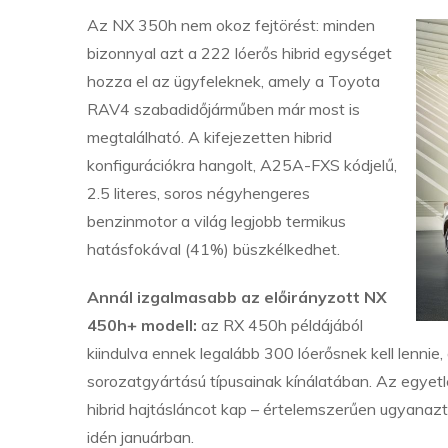
Az NX 350h nem okoz fejtörést: minden
bizonnyal azt a 222 lóerős hibrid egységet
hozza el az ügyfeleknek, amely a Toyota
RAV4 szabadidőjárműben már most is
megtalálható. A kifejezetten hibrid
konfigurációkra hangolt, A25A-FXS kódjelű,
2.5 literes, soros négyhengeres
benzinmotor a világ legjobb termikus
hatásfokával (41%) büszkélkedhet.
Annál izgalmasabb az előirányzott NX
450h+ modell:
az RX 450h példájából
kiindulva ennek legalább 300 lóerősnek kell lennie
sorozatgyártású típusainak kínálatában. Az egyetl
hibrid hajtásláncot kap – értelemszerűen ugyanaz
idén januárban.