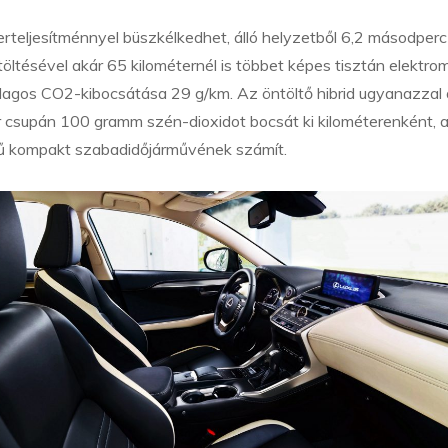
teljesítménnyel büszkélkedhet, álló helyzetből 6,2 másodperc 
töltésével akár 65 kilométernél is többet képes tisztán elektro
lagos CO2-kibocsátása 29 g/km. Az öntöltő hibrid ugyanazzal 
r csupán 100 gramm szén-dioxidot bocsát ki kilométerenként, 
mű kompakt szabadidőjárművének számít.