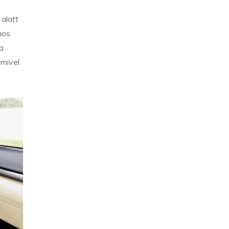
alatt
mos
a
amivel