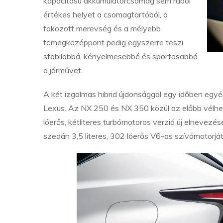
kapacitású akkumulátorcsomag sem rabol
értékes helyet a csomagtartóból, a
fokozott merevség és a mélyebb
tömegközéppont pedig egyszerre teszi
stabilabbá, kényelmesebbé és sportosabbá
a járművet.
A két izgalmas hibrid újdonsággal egy időben egyé
Lexus. Az NX 250 és NX 350 közül az előbb vélhet
lóerős, kétliteres turbómotoros verzió új elnevezé
szedán 3,5 literes, 302 lóerős V6-os szívómotorját j