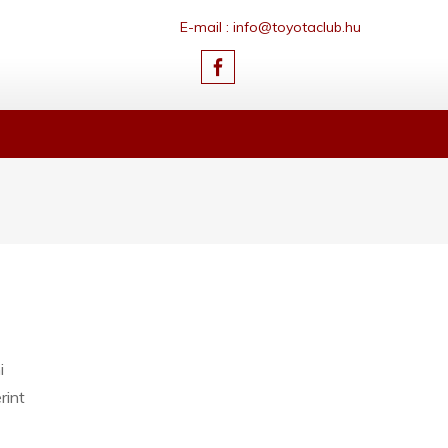
E-mail : info@toyotaclub.hu
i
rint