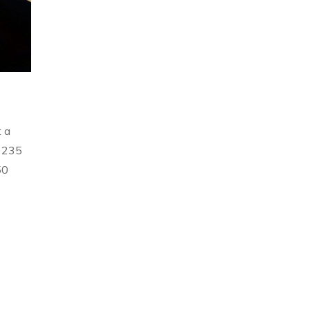
t a
ó 235
50