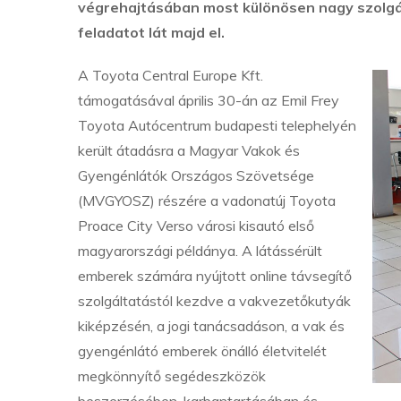
végrehajtásában most különösen nagy szolgál
feladatot lát majd el.
A Toyota Central Europe Kft.
támogatásával április 30-án az Emil Frey
Toyota Autócentrum budapesti telephelyén
került átadásra a Magyar Vakok és
Gyengénlátók Országos Szövetsége
(MVGYOSZ) részére a vadonatúj Toyota
Proace City Verso városi kisautó első
magyarországi példánya. A látássérült
emberek számára nyújtott online távsegítő
szolgáltatástól kezdve a vakvezetőkutyák
kiképzésén, a jogi tanácsadáson, a vak és
gyengénlátó emberek önálló életvitelét
megkönnyítő segédeszközök