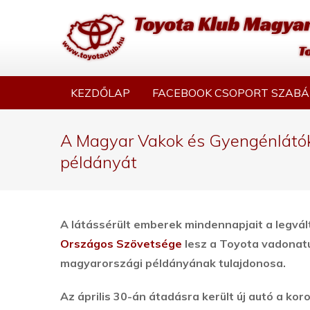
KEZDŐLAP
FACEBOOK CSOPORT SZABÁ
A Magyar Vakok és Gyengénlátók
példányát
A látássérült emberek mindennapjait a legv
Országos Szövetsége
lesz a Toyota vadonatú
magyarországi példányának tulajdonosa.
Az április 30-án átadásra került új autó a k