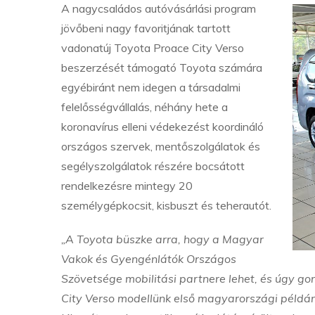
A nagycsaládos autóvásárlási program
jövőbeni nagy favoritjának tartott
vadonatúj Toyota Proace City Verso
beszerzését támogató Toyota számára
egyébiránt nem idegen a társadalmi
felelősségvállalás, néhány hete a
koronavírus elleni védekezést koordináló
országos szervek, mentőszolgálatok és
segélyszolgálatok részére bocsátott
rendelkezésre mintegy 20
személygépkocsit, kisbuszt és teherautót.
„A Toyota büszke arra, hogy a Magyar
Vakok és Gyengénlátók Országos
Szövetsége mobilitási partnere lehet, és úgy gon
City Verso modellünk első magyarországi példány