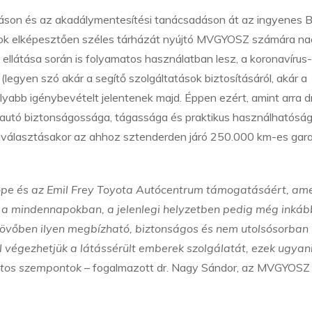
táson és az akadálymentesítési tanácsadáson át az ingyenes Br
sok elképesztően széles tárházát nyújtó MVGYOSZ számára n
 ellátása során is folyamatos használatban lesz, a koronavírus-
(legyen szó akár a segítő szolgáltatások biztosításáról, akár a
bb igénybevételt jelentenek majd. Éppen ezért, amint arra dr
autó biztonságossága, tágassága és praktikus használhatóság
kiválasztásakor az ahhoz sztenderden járó 250.000 km-es gar
pe és az Emil Frey Toyota Autócentrum támogatásáért, am
nk a mindennapokban, a jelenlegi helyzetben pedig még inkáb
 jövőben ilyen megbízható, biztonságos és nem utolsósorban
l végezhetjük a látássérült emberek szolgálatát, ezek ugyan
ontos szempontok
– fogalmazott dr. Nagy Sándor, az MVGYOSZ