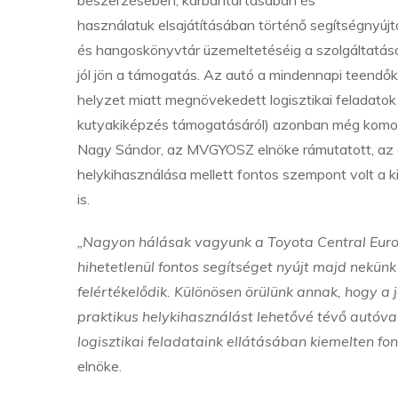
beszerzésében, karbantartásában és
használatuk elsajátításában történő segítségnyúj
és hangoskönyvtár üzemeltetéséig a szolgáltatá
jól jön a támogatás. Az autó a mindennapi teendők
helyzet miatt megnövekedett logisztikai feladatok 
kutyakiképzés támogatásáról) azonban még komolya
Nagy Sándor, az MVGYOSZ elnöke rámutatott, az 
helykihasználása mellett fontos szempont volt a 
is.
„Nagyon hálásak vagyunk a Toyota Central Euro
hihetetlenül fontos segítséget nyújt majd nekü
felértékelődik. Különösen örülünk annak, hogy a
praktikus helykihasználást lehetővé tévő autóva
logisztikai feladataink ellátásában kiemelten f
elnöke.