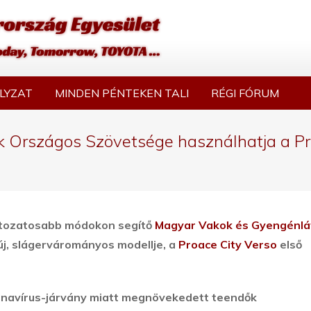
LYZAT
MINDEN PÉNTEKEN TALI
RÉGI FÓRUM
 Országos Szövetsége használhatja a Pro
áltozatosabb módokon segítő
Magyar Vakok és Gyengénlá
j, slágervárományos modellje, a
Proace City Verso
első
oronavírus-járvány miatt megnövekedett teendők