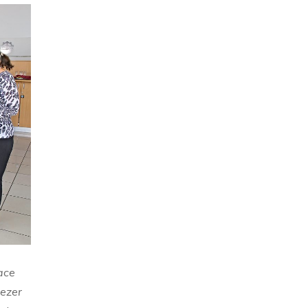
ace
zezer