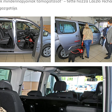
erek mindennapjainak támogatását”
– tette hozzá László Richár
gazgatója.