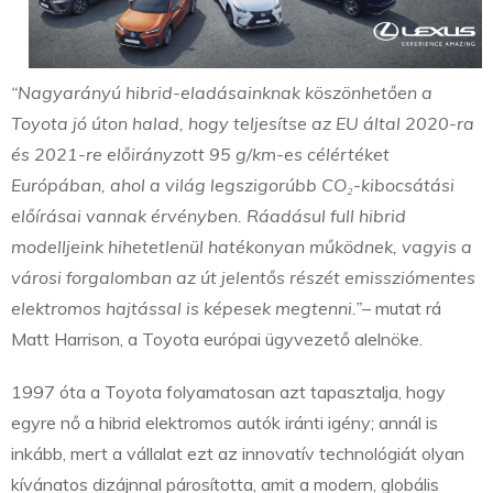
“Nagyarányú hibrid-eladásainknak köszönhetően a
Toyota jó úton halad, hogy teljesítse az EU által 2020-ra
és 2021-re előirányzott 95 g/km-es célértéket
Európában, ahol a világ legszigorúbb CO
₂
-kibocsátási
előírásai vannak érvényben. Ráadásul full hibrid
modelljeink hihetetlenül hatékonyan működnek, vagyis a
városi forgalomban az út jelentős részét emissziómentes
elektromos hajtással is képesek megtenni.”
– mutat rá
Matt Harrison, a Toyota európai ügyvezető alelnöke.
1997 óta a Toyota folyamatosan azt tapasztalja, hogy
egyre nő a hibrid elektromos autók iránti igény; annál is
inkább, mert a vállalat ezt az innovatív technológiát olyan
kívánatos dizájnnal párosította, amit a modern, globális