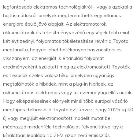
legfontosabb elektromos technológiákról – vagyis azokról a
hajtásmódokról, amelyek megteremthetik egy villamos
energiára épülő jövő alapjait. Az elektromotorok,
akkumulátorok és teljesítményvezérlő egységek több mint
két évtizednyi, folyamatos tökéletesítése révén a Toyota
megtanulta, hogyan lehet hatékonyan hasznosítani és
visszanyerni az energiát, s e tanulási folyamat
eredményeként született meg az elektromosított Toyoták
és Lexusok széles választéka, amelyben ugyanúgy
megtalálhatók a hibridek, mint a plug-in hibridek, az
akkumulátoros elektromos vagy az üzemanyagcellás autók.
Hogy elképzeléseinek előnyeit minél több európai vásárló
megtapasztalhassa, a Toyota azt tervezi, hogy 2025-ig 40
új vagy megújult elektromosított modellt mutat be,
méghozzá mindenféle technológiát felvonultatva, így e
kínálatban legalább 10 ZEV, azaz zéró emissziós