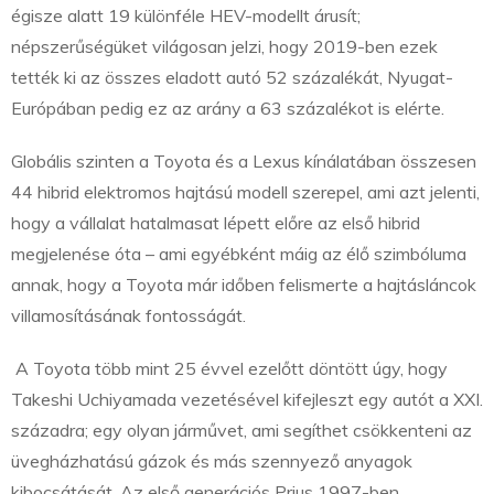
égisze alatt 19 különféle HEV-modellt árusít;
népszerűségüket világosan jelzi, hogy 2019-ben ezek
tették ki az összes eladott autó 52 százalékát, Nyugat-
Európában pedig ez az arány a 63 százalékot is elérte.
Globális szinten a Toyota és a Lexus kínálatában összesen
44 hibrid elektromos hajtású modell szerepel, ami azt jelenti,
hogy a vállalat hatalmasat lépett előre az első hibrid
megjelenése óta – ami egyébként máig az élő szimbóluma
annak, hogy a Toyota már időben felismerte a hajtásláncok
villamosításának fontosságát.
A Toyota több mint 25 évvel ezelőtt döntött úgy, hogy
Takeshi Uchiyamada vezetésével kifejleszt egy autót a XXI.
századra; egy olyan járművet, ami segíthet csökkenteni az
üvegházhatású gázok és más szennyező anyagok
kibocsátását. Az első generációs Prius 1997-ben