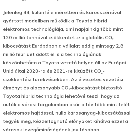
Jelenleg 44, különféle méretben és karosszériával
gyártott modellben működik a Toyota hibrid
elektromos technológiája, ami napjainkig több mint
120 millió tonnával csökkentette a globális CO₂-
kibocsátást Európában a vállalat eddig mintegy 2,8
millió hibridet adott el, s a technológiának
köszönhetően a Toyota vezető helyen áll az Európai
Unió által 2020-ra és 2021-re kitűzött CO₂-
csökkentési törekvésekben. Az élvezetes vezetési
élményt és alacsonyabb CO₂-kibocsátást biztosító
Toyota hibrid technológia lehetővé teszi, hogy az
autók a városi forgalomban akár a táv több mint felét
elektromos hajtással, nulla károsanyag-kibocsátással
tegyék meg, kézzelfogható előnyöket kínálva ezzel a
városok levegőminőségének javításában