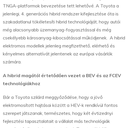
TNGA-platformok bevezetése tett lehetővé. A Toyota a
jelenlegi, 4. generációs hibrid rendszer kifejlesztése óta is
szakadatlanul tökéletesíti hibrid technológiáját, hogy autói
még alacsonyabb üzemanyag-fogyasztással és még
csekélyebb károsanyag-kibocsátással működjenek. A hibrid
elektromos modellek jelenleg megfizethető, elérhető és
kényelmes alternatívát jelentenek az európai vásárlók
számára.
A hibrid magától értetődően vezet a BEV és az FCEV
technológiákhoz
Bár a Toyota szilárd meggyőződése, hogy a jövő
elektromosított hajtásai között a HEV-k rendkívül fontos
szerepet játszanak, természetes, hogy két évtizednyi
fejlesztési tapasztalatait a vállalat más technológiák