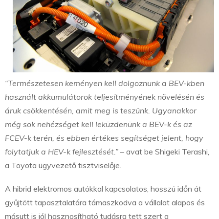
“Természetesen keményen kell dolgoznunk a BEV-kben
használt akkumulátorok teljesítményének növelésén és
áruk csökkentésén, amit meg is teszünk. Ugyanakkor
még sok nehézséget kell leküzdenünk a BEV-k és az
FCEV-k terén, és ebben értékes segítséget jelent, hogy
folytatjuk a HEV-k fejlesztését.”
– avat be Shigeki Terashi,
a Toyota ügyvezető tisztviselője.
A hibrid elektromos autókkal kapcsolatos, hosszú időn át
gyűjtött tapasztalatára támaszkodva a vállalat alapos és
másutt is jól hasznosítható tudásra tett szert a