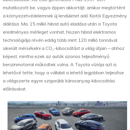
mutatkozott be, vagyis éppen akkortájt, amikor megtörtént
a környezetvédelemnek új lendületet adó Kiotói Egyezmény
aláírása. Ma, 15 millió hibrid autó eladása után a Toyota
eredményes mérleget vonhat, hiszen hibrid elektromos
technológiája révén eddig több mint 120 millió tonnával
sikerült mérsékelni a CO₂-kibocsátást a világ útjain – ahhoz
képest, mintha ezek az autók azonos teljesítményű
benzinmotorral működtek volna. A Toyota víziója azt is
lehetővé tette, hogy a vállalat a lehető legjobban teljesítse
a világszerte egyre szigorúbb károsanyag-kibocsátási
előírásokat.