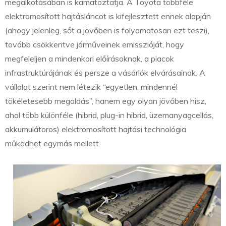
megalkotásában is kamatoztatja. A Toyota többféle
elektromosított hajtásláncot is kifejlesztett ennek alapján
(ahogy jelenleg, sőt a jövőben is folyamatosan ezt teszi),
tovább csökkentve járműveinek emisszióját, hogy
megfeleljen a mindenkori előírásoknak, a piacok
infrastruktúrájának és persze a vásárlók elvárásainak. A
vállalat szerint nem létezik “egyetlen, mindennél
tökéletesebb megoldás”, hanem egy olyan jövőben hisz,
ahol több különféle (hibrid, plug-in hibrid, üzemanyagcellás,
akkumulátoros) elektromosított hajtási technológia
működhet egymás mellett.