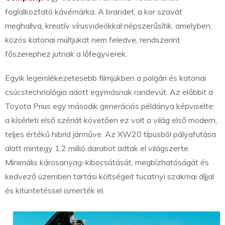
foglalkoztató kávémárka. A brandet, a kor szavát
meghallva, kreatív vírusvideókkal népszerűsítik, amelyben,
közös katonai múltjukat nem feledve, rendszerint
főszerephez jutnak a lőfegyverek.
Egyik legemlékezetesebb filmjükben a polgári és katonai
csúcstechnológia adott egymásnak randevút. Az előbbit a
Toyota Prius egy második generációs példánya képviselte:
a kísérleti első szériát követően ez volt a világ első modern,
teljes értékű hibrid járműve. Az XW20 típusból pályafutása
alatt mintegy 1,2 millió darabot adtak el világszerte.
Minimális károsanyag-kibocsátását, megbízhatóságát és
kedvező üzemben tartási költségeit tucatnyi szakmai díjjal
és kitüntetéssel ismerték el.