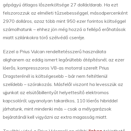
gépágyú átlagos lőszerköltsége 27 dollár/darab. Ha ezt
felszorozzuk az elméleti tűzsebességgel, másodpercenként
2970 dolláros, azaz több mint 950 ezer forintos költséggel
számolhatunk – ehhez jön még hozzá a fellépő erőhatások
miatt szilánkokra törő szélvédő cseréje.
Ezzel a Prius Vulcan rendeltetésszerű használata
alighanem az eddig ismert legőrültebb átépítésnél, az ezer
lóerős, kompresszoros V8-as motorral szerelt Prius
Dragsterénél is költségesebb – bár nem feltétlenül
szelídebb – szórakozás. Másfelől viszont ha levesszük az
ujjunkat az elsütőbillentyűt helyettesítő elektromos
kapcsolóról, ugyanolyan takarékos, 110 lóerős hibriddel
járhatunk, mint mindenki más – csak a mélygarázsok
bejáratánál kell vigyázni az extra magasság miatt.