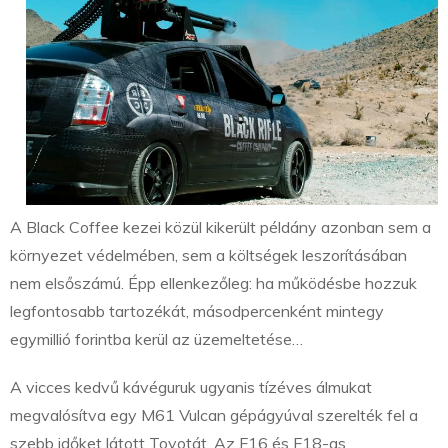
A Black Coffee kezei közül kikerült példány azonban sem a
környezet védelmében, sem a költségek leszorításában
nem elsőszámú. Épp ellenkezőleg: ha működésbe hozzuk
legfontosabb tartozékát, másodpercenként mintegy
egymillió forintba kerül az üzemeltetése…
A vicces kedvű kávéguruk ugyanis tízéves álmukat
megvalósítva egy M61 Vulcan gépágyúval szerelték fel a
szebb időket látott Toyotát. Az F16 és F18-as