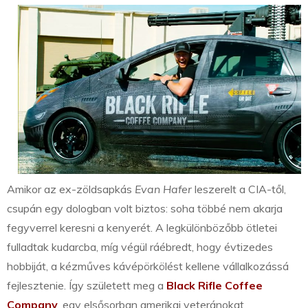
Amikor az ex-zöldsapkás
Evan Hafer
leszerelt a CIA-től,
csupán egy dologban volt biztos: soha többé nem akarja
fegyverrel keresni a kenyerét. A legkülönbözőbb ötletei
fulladtak kudarcba, míg végül ráébredt, hogy évtizedes
hobbiját, a kézműves kávépörkölést kellene vállalkozássá
fejlesztenie. Így született meg a
Black Rifle Coffee
Company
, egy elsősorban amerikai veteránokat