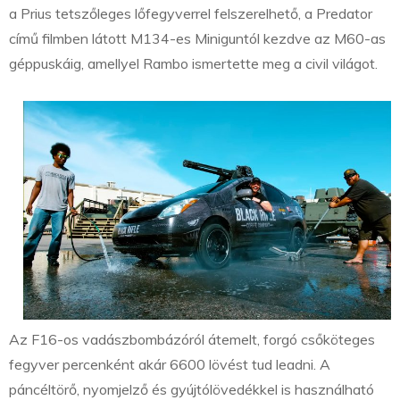
a Prius tetszőleges lőfegyverrel felszerelhető, a Predator
című filmben látott M134-es Miniguntól kezdve az M60-as
géppuskáig, amellyel Rambo ismertette meg a civil világot.
Az F16-os vadászbombázóról átemelt, forgó csőköteges
fegyver percenként akár 6600 lövést tud leadni. A
páncéltörő, nyomjelző és gyújtólövedékkel is használható