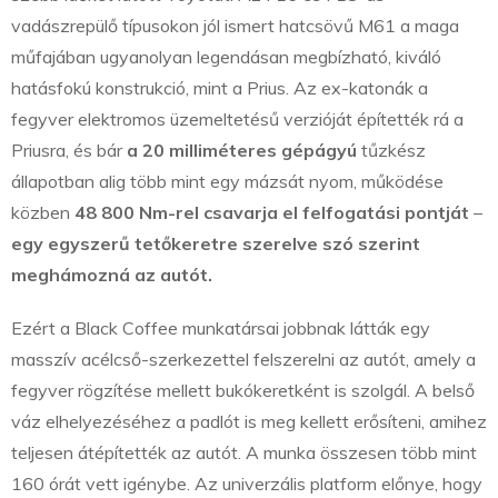
vadászrepülő típusokon jól ismert hatcsövű M61 a maga
műfajában ugyanolyan legendásan megbízható, kiváló
hatásfokú konstrukció, mint a Prius. Az ex-katonák a
fegyver elektromos üzemeltetésű verzióját építették rá a
Priusra, és bár
a 20 milliméteres gépágyú
tűzkész
állapotban alig több mint egy mázsát nyom, működése
közben
48 800 Nm-rel csavarja el felfogatási pontját
–
egy egyszerű tetőkeretre szerelve szó szerint
meghámozná az autót.
Ezért a Black Coffee munkatársai jobbnak látták egy
masszív acélcső-szerkezettel felszerelni az autót, amely a
fegyver rögzítése mellett bukókeretként is szolgál. A belső
váz elhelyezéséhez a padlót is meg kellett erősíteni, amihez
teljesen átépítették az autót. A munka összesen több mint
160 órát vett igénybe. Az univerzális platform előnye, hogy