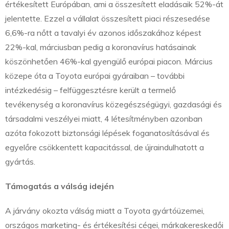
értékesített Európában, ami a összesített eladásaik 52%-át
jelentette. Ezzel a vállalat összesített piaci részesedése
6,6%-ra nőtt a tavalyi év azonos időszakához képest
22%-kal, márciusban pedig a koronavírus hatásainak
köszönhetően 46%-kal gyengülő európai piacon. Március
közepe óta a Toyota európai gyáraiban – további
intézkedésig – felfüggesztésre került a termelő
tevékenység a koronavírus közegészségügyi, gazdasági és
társadalmi veszélyei miatt, 4 létesítményben azonban
azóta fokozott biztonsági lépések foganatosításával és
egyelőre csökkentett kapacitással, de újraindulhatott a
gyártás.
Támogatás a válság idején
A járvány okozta válság miatt a Toyota gyártóüzemei,
országos marketing- és értékesítési cégei, márkakereskedői