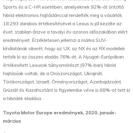
Sports és a C-HR esetében, amelyeknek 92%-át öntöltő
hibrid elektromos hajtáslánccal rendelték meg a vásárlók.
18.293 darabos értékesítésével a Lexus is jól kezdte az
évet, stabilan őrizve a tavalyi év azonos időszakában elért
eredményeit. Érzékletesen jellemzi a márka SUV-
kínálatának sikerét, hogy az UX, az NX és az RX modellek
tették ki az összes eladás 76%-át. A Nyugat-Európában
értékesített Lexusok túlnyomórészt (97%-ban) hibrid
hajtásúak voltak, de a Oroszországot, Ukrajnát,
Törökországot, Izraelt, Örményországot, Azerbajdzsánt,
Grúziát és Kazahsztánt is figyelembe véve
is 68%-ot tett ki
a hibridek eladása.
Toyota Motor Europe eredmények, 2020. január-
március