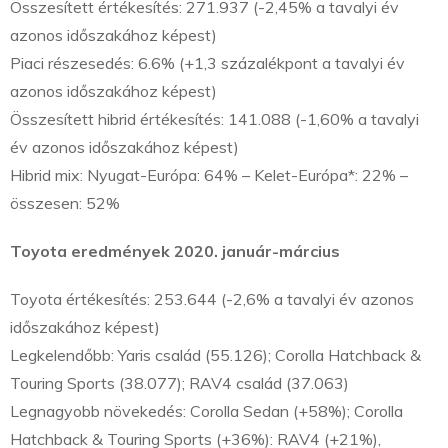
Összesített értékesítés: 271.937 (-2,45% a tavalyi év
azonos időszakához képest)
Piaci részesedés: 6.6% (+1,3 százalékpont a tavalyi év
azonos időszakához képest)
Összesített hibrid értékesítés: 141.088 (-1,60% a tavalyi
év azonos időszakához képest)
Hibrid mix: Nyugat-Európa: 64% – Kelet-Európa*: 22% –
összesen: 52%
Toyota eredmények 2020. január-március
Toyota értékesítés: 253.644 (-2,6% a tavalyi év azonos
időszakához képest)
Legkelendőbb: Yaris család (55.126); Corolla Hatchback &
Touring Sports (38.077); RAV4 család (37.063)
Legnagyobb növekedés: Corolla Sedan (+58%); Corolla
Hatchback & Touring Sports (+36%): RAV4 (+21%),