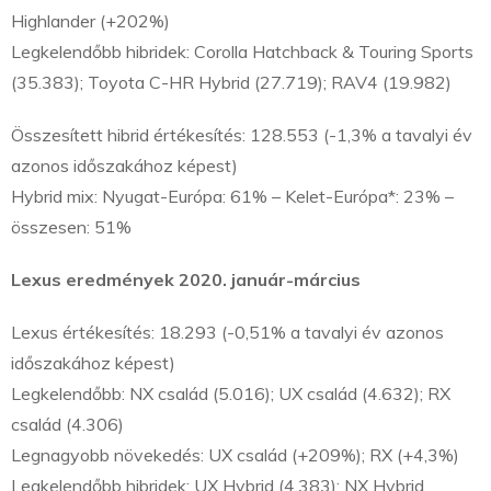
Highlander (+202%)
Legkelendőbb hibridek: Corolla Hatchback & Touring Sports
(35.383); Toyota C-HR Hybrid (27.719); RAV4 (19.982)
Összesített hibrid értékesítés: 128.553 (-1,3% a tavalyi év
azonos időszakához képest)
Hybrid mix: Nyugat-Európa: 61% – Kelet-Európa*: 23% –
összesen: 51%
Lexus eredmények 2020. január-március
Lexus értékesítés: 18.293 (-0,51% a tavalyi év azonos
időszakához képest)
Legkelendőbb: NX család (5.016); UX család (4.632); RX
család (4.306)
Legnagyobb növekedés: UX család (+209%); RX (+4,3%)
Legkelendőbb hibridek: UX Hybrid (4.383); NX Hybrid