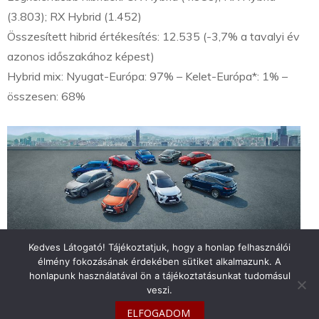
(3.803); RX Hybrid (1.452)
Összesített hibrid értékesítés: 12.535 (-3,7% a tavalyi év
azonos időszakához képest)
Hybrid mix: Nyugat-Európa: 97% – Kelet-Európa*: 1% –
összesen: 68%
Kedves Látogató! Tájékoztatjuk, hogy a honlap felhasználói
élmény fokozásának érdekében sütiket alkalmazunk. A
honlapunk használatával ön a tájékoztatásunkat tudomásul
veszi.
info@toyotaclub.hu
ELFOGADOM