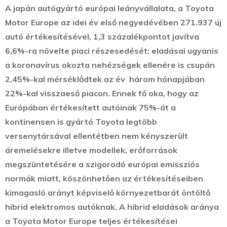
A japán autógyártó európai leányvállalata, a Toyota
Motor Europe az idei év első negyedévében 271.937 új
autó értékesítésével, 1,3 százalékpontot javítva
6,6%-ra növelte piaci részesedését: eladásai ugyanis
a koronavírus okozta nehézségek ellenére is csupán
2,45%-kal mérséklődtek az év három hónapjában
22%-kal visszaeső piacon. Ennek fő oka, hogy az
Európában értékesített autóinak 75%-át a
kontinensen is gyártó Toyota legtöbb
versenytársával ellentétben nem kényszerült
áremelésekre illetve modellek, erőforrások
megszüntetésére a szigorodó európai emissziós
normák miatt, köszönhetően az értékesítéseiben
kimagasló arányt képviselő környezetbarát öntöltő
hibrid elektromos autóknak. A hibrid eladások aránya
a Toyota Motor Europe teljes értékesítései