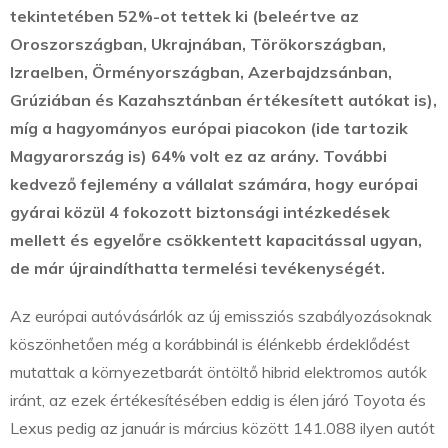
tekintetében 52%-ot tettek ki (beleértve az
Oroszországban, Ukrajnában, Törökországban,
Izraelben, Örményországban, Azerbajdzsánban,
Grúziában és Kazahsztánban értékesített autókat is),
míg a hagyományos európai piacokon (ide tartozik
Magyarország is) 64% volt ez az arány. További
kedvező fejlemény a vállalat számára, hogy európai
gyárai közül 4 fokozott biztonsági intézkedések
mellett és egyelőre csökkentett kapacitással ugyan,
de már újraindíthatta termelési tevékenységét.
Az európai autóvásárlók az új emissziós szabályozásoknak
köszönhetően még a korábbinál is élénkebb érdeklődést
mutattak a környezetbarát öntöltő hibrid elektromos autók
iránt, az ezek értékesítésében eddig is élen járó Toyota és
Lexus pedig az január is március között 141.088 ilyen autót