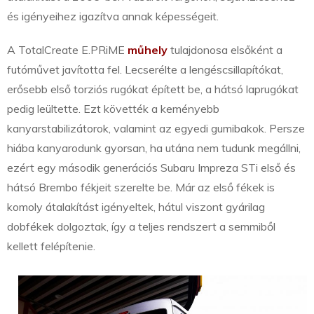
és igényeihez igazítva annak képességeit.
A TotalCreate E.PRiME
műhely
tulajdonosa elsőként a
futóművet javította fel. Lecserélte a lengéscsillapítókat,
erősebb első torziós rugókat épített be, a hátsó laprugókat
pedig leültette. Ezt követték a keményebb
kanyarstabilizátorok, valamint az egyedi gumibakok. Persze
hiába kanyarodunk gyorsan, ha utána nem tudunk megállni,
ezért egy második generációs Subaru Impreza STi első és
hátsó Brembo fékjeit szerelte be. Már az első fékek is
komoly átalakítást igényeltek, hátul viszont gyárilag
dobfékek dolgoztak, így a teljes rendszert a semmiből
kellett felépítenie.