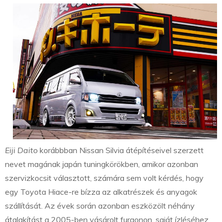
Eiji Daito
korábbban Nissan Silvia átépítéseivel szerzett
nevet magának japán tuningkörökben, amikor azonban
szervizkocsit választott, számára sem volt kérdés, hogy
egy Toyota Hiace-re bízza az alkatrészek és anyagok
szállítását. Az évek során azonban eszközölt néhány
átalakítást a 2005-ben vásárolt furgonon, saját ízléséhez