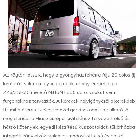
Az rögtön látszik, hogy a gyöngyházfehérre fújt, 20 colos (!)
keréktárcsák nem gyári darabok, ahogy eredetileg a
225/35R20 méretű NittoNT555 abroncsokat sem
furgonokhoz tervezték. A kerekek helyigényéről a kerékdob
tíz milliméteres szélesítésével gondoskodott az alkotó. A
megjelenést a Hiace európai kiviteléhez tervezett első és
hátsó kötények, egyedi készítésű küszöbtoldat, tükörházba
integrált irányjelzők, valamint módosított első és hátsó