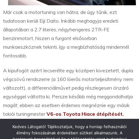
Már csak a motortuning van hátra, de úgy tűnik, ezt
tudatosan kerüli Eiji Daito. Inkább meghagyja eredeti
állapotában a 2.7 literes, négyhengeres 2TR-FE
benzinmotort, hiszen a furgont elsősorban
munkaeszköznek tekinti, így a megbízhatóság mindennél
fontosabb.
A kipufogót azért lecserélte egy középen kivezetett, dupla
végcsövű rendszerre (a 160 lóerős motorteljesítmény nem
változott), a differenciálművet pedig részlegesen önzáró
egységgel váltotta ki. Persze később még meggondolhatja
magát: ebben az esetben érdemes megnéznie egy másik
tokiói tuningmester
V6-os Toyota Hiace átépítését.
Kedves Látogató! Tájékoztatjuk, hogy a honlap felhasználói
élmény fokozásának érdekében sütiket alkalmazunk. A