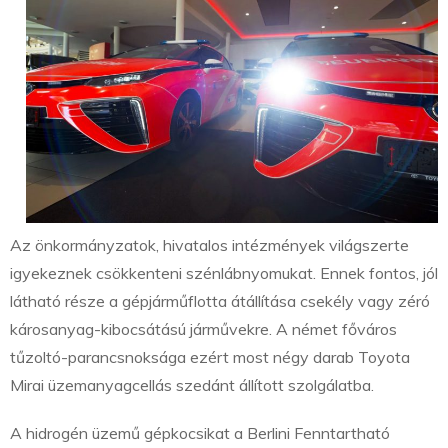
Az önkormányzatok, hivatalos intézmények világszerte
igyekeznek csökkenteni szénlábnyomukat. Ennek fontos, jól
látható része a gépjárműflotta átállítása csekély vagy zéró
károsanyag-kibocsátású járművekre. A német főváros
tűzoltó-parancsnoksága ezért most négy darab Toyota
Mirai üzemanyagcellás szedánt állított szolgálatba.
A hidrogén üzemű gépkocsikat a Berlini Fenntartható