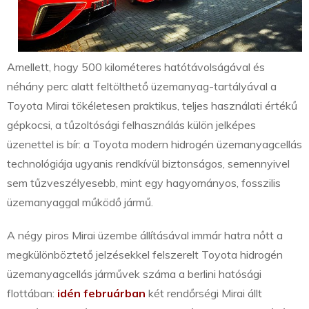
Amellett, hogy 500 kilométeres hatótávolságával és
néhány perc alatt feltölthető üzemanyag-tartályával a
Toyota Mirai tökéletesen praktikus, teljes használati értékű
gépkocsi, a tűzoltósági felhasználás külön jelképes
üzenettel is bír: a Toyota modern hidrogén üzemanyagcellás
technológiája ugyanis rendkívül biztonságos, semennyivel
sem tűzveszélyesebb, mint egy hagyományos, fosszilis
üzemanyaggal működő jármű.
A négy piros Mirai üzembe állításával immár hatra nőtt a
megkülönböztető jelzésekkel felszerelt Toyota hidrogén
üzemanyagcellás járművek száma a berlini hatósági
flottában:
idén februárban
két rendőrségi Mirai állt