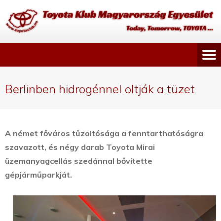
Berlinben hidrogénnel oltják a tüzet
A német főváros tűzoltósága a fenntarthatóságra
szavazott, és négy darab Toyota Mirai
üzemanyagcellás szedánnal bővítette
gépjárműparkját.