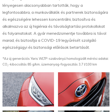
lényegesen alacsonyabban tartották, hogy a
legfontosabbra, a munkavállalók és partnerek biztonságára
és egészségére lehessen koncentrálni, biztosítva és
alkalmazva az új higiéniai és távolságtartási protokollokat
és folyamatokat. A gyár menedzsmentje továbbra is távol
marad, és biztosítja a COVID-19 legyűrését szolgáló
egészségügyi és biztonsági előírások betartását.
*Az új generációs Yaris WLTP-szabványú homologizált mérési adatai:
CO₂-kibocsátás 85 g/km, üzemanyag-fogyasztás 3,7 l/100 km