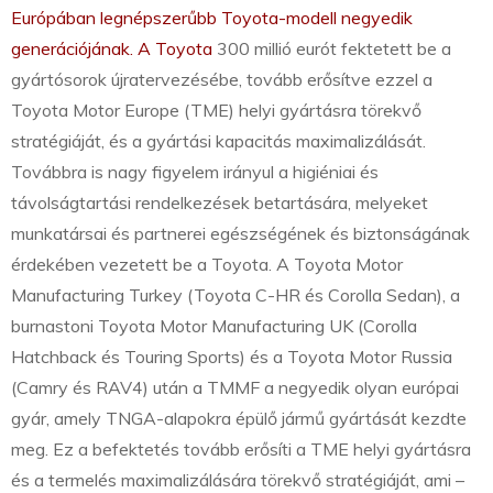
Európában legnépszerűbb Toyota-modell negyedik
generációjának. A Toyota
300 millió eurót fektetett be a
gyártósorok újratervezésébe, tovább erősítve ezzel a
Toyota Motor Europe (TME) helyi gyártásra törekvő
stratégiáját, és a gyártási kapacitás maximalizálását.
Továbbra is nagy figyelem irányul a higiéniai és
távolságtartási rendelkezések betartására, melyeket
munkatársai és partnerei egészségének és biztonságának
érdekében vezetett be a Toyota. A Toyota Motor
Manufacturing Turkey (Toyota C-HR és Corolla Sedan), a
burnastoni Toyota Motor Manufacturing UK (Corolla
Hatchback és Touring Sports) és a Toyota Motor Russia
(Camry és RAV4) után a TMMF a negyedik olyan európai
gyár, amely TNGA-alapokra épülő jármű gyártását kezdte
meg. Ez a befektetés tovább erősíti a TME helyi gyártásra
és a termelés maximalizálására törekvő stratégiáját, ami –