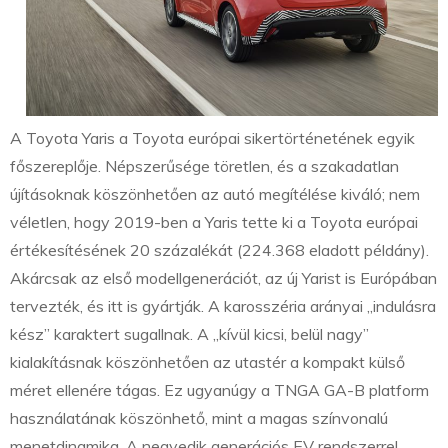
A Toyota Yaris a Toyota európai sikertörténetének egyik
főszereplője. Népszerűsége töretlen, és a szakadatlan
újításoknak köszönhetően az autó megítélése kiváló; nem
véletlen, hogy 2019-ben a Yaris tette ki a Toyota európai
értékesítésének 20 százalékát (224.368 eladott példány).
Akárcsak az első modellgenerációt, az új Yarist is Európában
tervezték, és itt is gyártják. A karosszéria arányai „indulásra
kész” karaktert sugallnak. A „kívül kicsi, belül nagy”
kialakításnak köszönhetően az utastér a kompakt külső
méret ellenére tágas. Ez ugyanúgy a TNGA GA-B platform
használatának köszönhető, mint a magas színvonalú
menetdinamika. A negyedik generációs EV rendszerrel