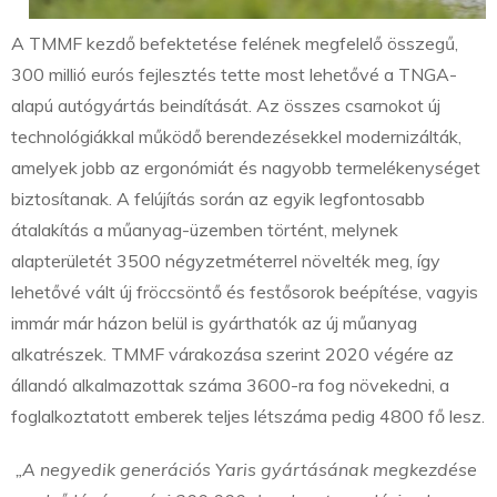
A TMMF kezdő befektetése felének megfelelő összegű,
300 millió eurós fejlesztés tette most lehetővé a TNGA-
alapú autógyártás beindítását. Az összes csarnokot új
technológiákkal működő berendezésekkel modernizálták,
amelyek jobb az ergonómiát és nagyobb termelékenységet
biztosítanak. A felújítás során az egyik legfontosabb
átalakítás a műanyag-üzemben történt, melynek
alapterületét 3500 négyzetméterrel növelték meg, így
lehetővé vált új fröccsöntő és festősorok beépítése, vagyis
immár már házon belül is gyárthatók az új műanyag
alkatrészek. TMMF várakozása szerint 2020 végére az
állandó alkalmazottak száma 3600-ra fog növekedni, a
foglalkoztatott emberek teljes létszáma pedig 4800 fő lesz.
„A negyedik generációs Yaris gyártásának megkezdése