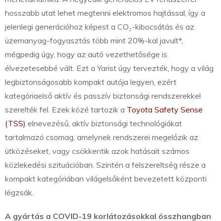
hosszabb utat lehet megtenni elektromos hajtással, így a
jelenlegi generációhoz képest a CO₂-kibocsátás és az
üzemanyag-fogyasztás több mint 20%-kal javult*,
mégpedig úgy, hogy az autó vezethetősége is
élvezetesebbé vált. Ezt a Yarist úgy tervezték, hogy a világ
legbiztonságosabb kompakt autója legyen, ezért
kategóriaelső aktív és passzív biztonsági rendszerekkel
szerelték fel. Ezek közé tartozik a
Toyota Safety Sense
(TSS)
elnevezésű, aktív biztonsági technológiákat
tartalmazó csomag, amelynek rendszerei megelőzik az
ütközéseket, vagy csökkentik azok hatásait számos
közlekedési szituációban. Szintén a felszereltség része a
kompakt kategóriában világelsőként bevezetett központi
légzsák.
A gyártás a COVID-19 korlátozásokkal összhangban