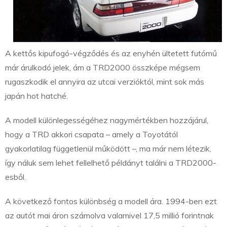
A kettős kipufogó-végződés és az enyhén ültetett futómű
már árulkodó jelek, ám a TRD2000 összképe mégsem
rugaszkodik el annyira az utcai verzióktól, mint sok más
japán hot hatché.
A modell különlegességéhez nagymértékben hozzájárul,
hogy a TRD akkori csapata – amely a Toyotától
gyakorlatilag függetlenül működött –, ma már nem létezik,
így náluk sem lehet fellelhető példányt találni a TRD2000-
esből.
A következő fontos különbség a modell ára. 1994-ben ezt
az autót mai áron számolva valamivel 17,5 millió forintnak