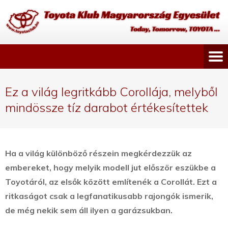
Ez a világ legritkább Corollája, melyből
mindössze tíz darabot értékesítettek
Ha a világ különböző részein megkérdezzük az
embereket, hogy melyik modell jut először eszükbe a
Toyotáról, az elsők között említenék a Corollát. Ezt a
ritkaságot csak a legfanatikusabb rajongók ismerik,
de még nekik sem áll ilyen a garázsukban.