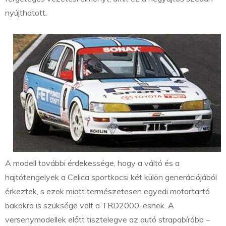
nyújthatott.
A modell további érdekessége, hogy a váltó és a
hajtótengelyek a Celica sportkocsi két külön generációjából
érkeztek, s ezek miatt természetesen egyedi motortartó
bakokra is szüksége volt a TRD2000-esnek. A
versenymodellek előtt tisztelegve az autó strapabíróbb –