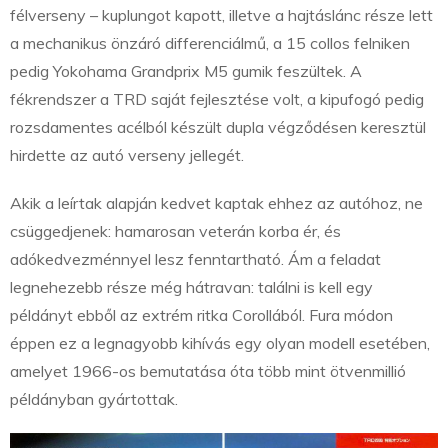
félverseny – kuplungot kapott, illetve a hajtáslánc része lett
a mechanikus önzáró differenciálmű, a 15 collos felniken
pedig Yokohama Grandprix M5 gumik feszültek. A
fékrendszer a TRD saját fejlesztése volt, a kipufogó pedig
rozsdamentes acélból készült dupla végződésen keresztül
hirdette az autó verseny jellegét.
Akik a leírtak alapján kedvet kaptak ehhez az autóhoz, ne
csüggedjenek: hamarosan veterán korba ér, és
adókedvezménnyel lesz fenntartható. Ám a feladat
legnehezebb része még hátravan: találni is kell egy
példányt ebből az extrém ritka Corollából. Fura módon
éppen ez a legnagyobb kihívás egy olyan modell esetében,
amelyet 1966-os bemutatása óta több mint ötvenmillió
példányban gyártottak.