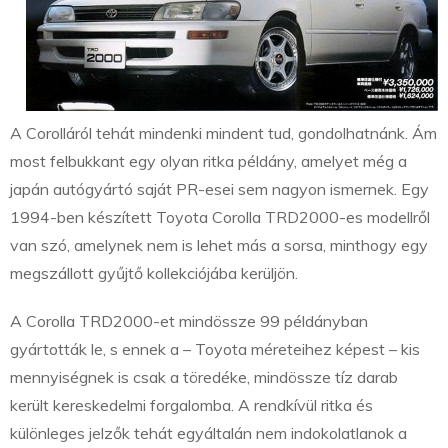
A Corolláról tehát mindenki mindent tud, gondolhatnánk. Ám
most felbukkant egy olyan ritka példány, amelyet még a
japán autógyártó saját PR-esei sem nagyon ismernek. Egy
1994-ben készített Toyota Corolla TRD2000-es modellről
van szó, amelynek nem is lehet más a sorsa, minthogy egy
megszállott gyűjtő kollekciójába kerüljön.
A Corolla TRD2000-et mindössze 99 példányban
gyártották le, s ennek a – Toyota méreteihez képest – kis
mennyiségnek is csak a töredéke, mindössze tíz darab
került kereskedelmi forgalomba. A rendkívül ritka és
különleges jelzők tehát egyáltalán nem indokolatlanok a