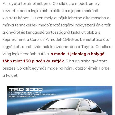
A Toyota történelmében a Corolla az a modell, amely
kezdetekben a leginkább alakította a japán márkáról
kialakult képet. Hiszen mely autójuk lehetne alkalmasabb a
márka termékeinek megbízhatóságáról, nagyszerű ár-érték
arányáról és kimagasló tartósságáról kialakult globális
képnek, mint a Corolla? A modell 1966-os bemutatása óta
legyártott darabszámnak köszönhetően a Toyota Corolla a
világ legkelendőbb autója,
a modellt jelenleg a bolygó
több mint 150 piacán árusítják
. S ha a valaha gyártott
összes Corollát egymás mögé raknánk, ötször érnék körbe
a Földet.