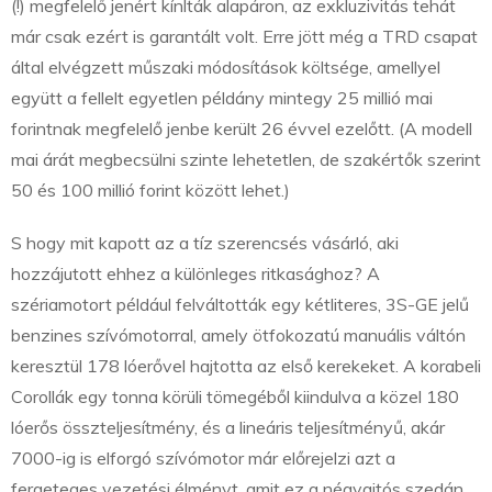
(!) megfelelő jenért kínlták alapáron, az exkluzivitás tehát
már csak ezért is garantált volt. Erre jött még a TRD csapat
által elvégzett műszaki módosítások költsége, amellyel
együtt a fellelt egyetlen példány mintegy 25 millió mai
forintnak megfelelő jenbe került 26 évvel ezelőtt. (A modell
mai árát megbecsülni szinte lehetetlen, de szakértők szerint
50 és 100 millió forint között lehet.)
S hogy mit kapott az a tíz szerencsés vásárló, aki
hozzájutott ehhez a különleges ritkasághoz? A
szériamotort például felváltották egy kétliteres, 3S-GE jelű
benzines szívómotorral, amely ötfokozatú manuális váltón
keresztül 178 lóerővel hajtotta az első kerekeket. A korabeli
Corollák egy tonna körüli tömegéből kiindulva a közel 180
lóerős összteljesítmény, és a lineáris teljesítményű, akár
7000-ig is elforgó szívómotor már előrejelzi azt a
fergeteges vezetési élményt, amit ez a négyajtós szedán