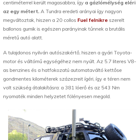
centiméterrel került magasabbra, így
a gázlómélység eléri
az egy métert.
A Tundra eredeti arányai így nagyon
megváltoztak, hiszen a 20 collos
Fuel felnikre
szerelt
ballonos gumik is egészen parányinak tűnnek a brutális
méretű autó alatt.
A tulajdonos nyilván autószakértő, hiszen a gyári Toyota-
motor és váltómű egységéhez nem nyúlt. Az 5.7 literes V8-
as benzines és a hatfokozatú automataváltó kettőse
gondmentes kilométerek százezreit ígéri, így e téren nem
volt szükség átalakításra: a 381 lóerő és az 543 Nm
nyomaték minden helyzetet fölényesen megold.