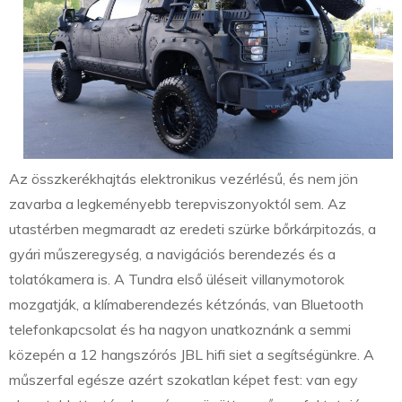
Az összkerékhajtás elektronikus vezérlésű, és nem jön
zavarba a legkeményebb terepviszonyoktól sem. Az
utastérben megmaradt az eredeti szürke bőrkárpitozás, a
gyári műszeregység, a navigációs berendezés és a
tolatókamera is. A Tundra első üléseit villanymotorok
mozgatják, a klímaberendezés kétzónás, van Bluetooth
telefonkapcsolat és ha nagyon unatkoznánk a semmi
közepén a 12 hangszórós JBL hifi siet a segítségünkre. A
műszerfal egésze azért szokatlan képet fest: van egy