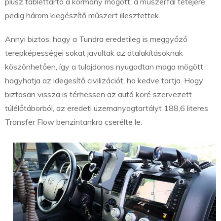
plusz tablettartó a kormány mögött, a műszerfal tetejére
pedig három kiegészítő műszert illesztettek.
Annyi biztos, hogy a Tundra eredetileg is meggyőző
terepképességei sokat javultak az átalakításoknak
köszönhetően, így a tulajdonos nyugodtan maga mögött
hagyhatja az idegesítő civilizációt, ha kedve tartja. Hogy
biztosan vissza is térhessen az autó köré szervezett
túlélőtáborból, az eredeti üzemanyagtartályt 188,6 literes
Transfer Flow benzintankra cserélte le.