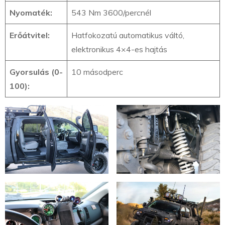
Nyomaték:
543 Nm 3600/percnél
Erőátvitel:
Hatfokozatú automatikus váltó,
elektronikus 4×4-es hajtás
Gyorsulás (0-
10 másodperc
100):