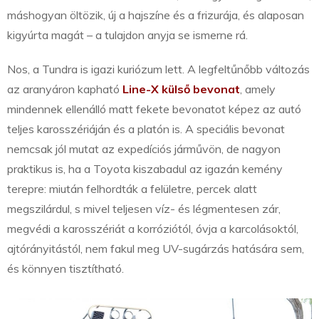
máshogyan öltözik, új a hajszíne és a frizurája, és alaposan
kigyúrta magát – a tulajdon anyja se ismerne rá.
Nos, a Tundra is igazi kuriózum lett. A legfeltűnőbb változás
az aranyáron kapható
Line-X külső bevonat
, amely
mindennek ellenálló matt fekete bevonatot képez az autó
teljes karosszériáján és a platón is. A speciális bevonat
nemcsak jól mutat az expedíciós járművön, de nagyon
praktikus is, ha a Toyota kiszabadul az igazán kemény
terepre: miután felhordták a felületre, percek alatt
megszilárdul, s mivel teljesen víz- és légmentesen zár,
megvédi a karosszériát a korróziótól, óvja a karcolásoktól,
ajtórányitástól, nem fakul meg UV-sugárzás hatására sem,
és könnyen tisztítható.