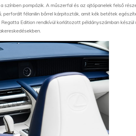
n a színben pompázik. A műszerfal és az ajtópanelek felső része
, perforált félanilin bőrrel kárpitozták, amit kék betétek egészí
e Regatta Edition rendkívül korlátozott példányszámban készül 
kakereskedésekben.