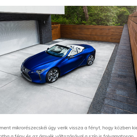
ment mikrorészecskéi úgy verik vissza a fényt, hogy közben ki
intha a fény és az árnyék változásával a szín is folyamatosan