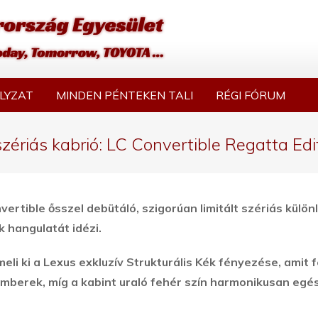
LYZAT
MINDEN PÉNTEKEN TALI
RÉGI FÓRUM
zériás kabrió: LC Convertible Regatta Edi
rtible ősszel debütáló, szigorúan limitált szériás külön
k hangulatát idézi.
i ki a Lexus exkluzív Strukturális Kék fényezése, amit f
berek, míg a kabint uraló fehér szín harmonikusan egész