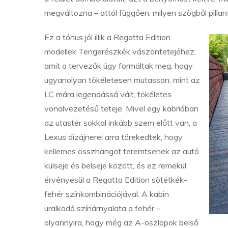
megváltozna – attól függően, milyen szögből pillan
Ez a tónus jól illik a Regatta Edition
modellek Tengerészkék vászontetejéhez,
amit a tervezők úgy formáltak meg, hogy
ugyanolyan tökéletesen mutasson, mint az
LC mára legendássá vált, tökéletes
vonalvezetésű teteje. Mivel egy kabrióban
az utastér sokkal inkább szem előtt van, a
Lexus dizájnerei arra törekedtek, hogy
kellemes összhangot teremtsenek az autó
külseje és belseje között, és ez remekül
érvényesül a Regatta Edition sötétkék-
fehér színkombinációjával. A kabin
uralkodó színárnyalata a fehér –
olyannyira, hogy még az A-oszlopok belső