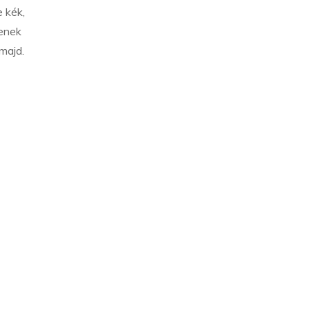
 kék,
tenek
majd.