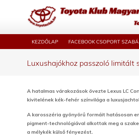
KEZDŐLAP
FACEBOOK CSOPORT SZABÁ
Luxushajókhoz passzoló limitált s
A hatalmas várakozások övezte Lexus LC Conve
kivitelének kék-fehér színvilága a luxusjachto
A karosszéria gyönyörű formáit hatásosan emel
pigment-technológiával alkottak meg a szakem
a mélykék külső fényezést.