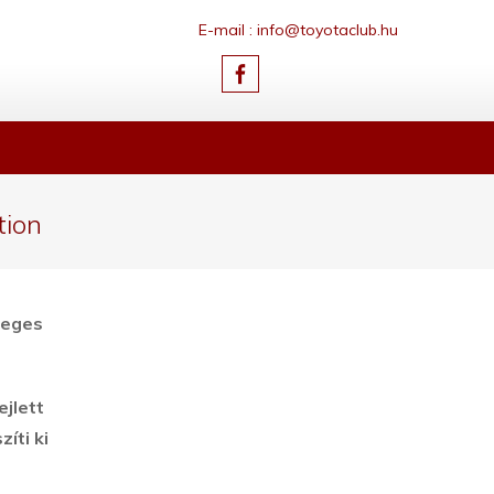
E-mail : info@toyotaclub.hu
tion
leges
ejlett
íti ki