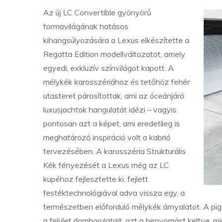
Az új LC Convertible gyönyörű
formavilágának hatásos
kihangsúlyozására a Lexus elkészítette a
Regatta Edition modellváltozatot, amely
egyedi, exkluzív színvilágot kapott. A
mélykék karosszériához és tetőhöz fehér
utasteret párosítottak, ami az óceánjáró
luxusjachtok hangulatát idézi – vagyis
pontosan azt a képet, ami eredetileg is
meghatározó inspiráció volt a kabrió
tervezésében. A karosszéria Strukturális
Kék fényezését a Lexus még az LC
kupéhoz fejlesztette ki, fejlett
festéktechnológiával adva vissza egy, a
természetben előforduló mélykék árnyalatot. A pig
a felület domborulatait, azt a benyomást keltve, m