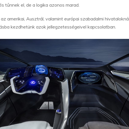
s tűnnek el, de a logika azonos marad.
az amerikai, Ausztrál, valamint európai szabadalmi hivataloknál
ásba kezdhetünk azok jellegzetességeivel kapcsolatban.