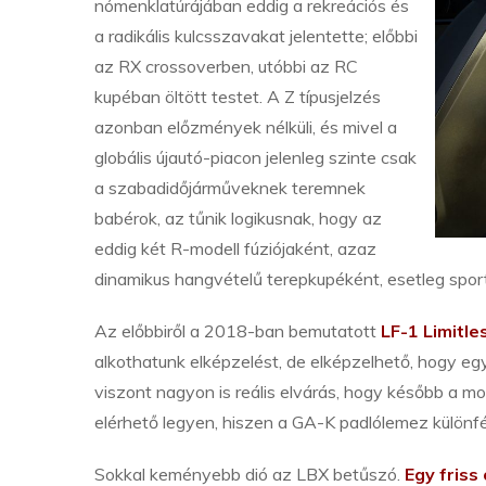
nómenklatúrájában eddig a rekreációs és
a radikális kulcsszavakat jelentette; előbbi
az RX crossoverben, utóbbi az RC
kupéban öltött testet. A Z típusjelzés
azonban előzmények nélküli, és mivel a
globális újautó-piacon jelenleg szinte csak
a szabadidőjárműveknek teremnek
babérok, az tűnik logikusnak, hogy az
eddig két R-modell fúziójaként, azaz
dinamikus hangvételű terepkupéként, esetleg sporto
Az előbbiről a 2018-ban bemutatott
LF-1 Limitle
alkothatunk elképzelést, de elképzelhető, hogy e
viszont nagyon is reális elvárás, hogy később a mod
elérhető legyen, hiszen a GA-K padlólemez különfé
Sokkal keményebb dió az LBX betűszó.
Egy friss