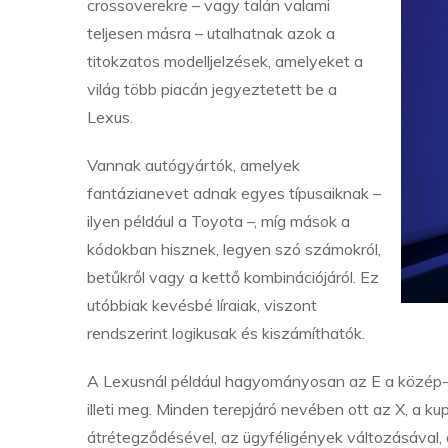
crossoverekre – vagy talán valami
teljesen másra – utalhatnak azok a
titokzatos modelljelzések, amelyeket a
világ több piacán jegyeztetett be a
Lexus.
Vannak autógyártók, amelyek
fantázianevet adnak egyes típusaiknak –
ilyen például a Toyota –, míg mások a
kódokban hisznek, legyen szó számokról,
betűkről vagy a kettő kombinációjáról. Ez
utóbbiak kevésbé líraiak, viszont
rendszerint logikusak és kiszámíthatók.
A Lexusnál például hagyományosan az E a közép-, a
illeti meg. Minden terepjáró nevében ott az X, a k
átrétegződésével, az ügyféligények változásával