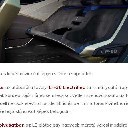
s kupélimuzinként lépjen színre az új modell.
ss
, az utóbbiról a tavalyi
LF-30 Electrified
tanulmányautó alap
gyik koncepciójárműnek sem lesz közvetlen szériaváltozata az 
ell ne csak elektromos, de hibrid és benzinmotoros kivitelben i
le hajtásláncokat képes befogadni.
 olvasatban
az LB előtag egy nagyobb méretű városi modellre