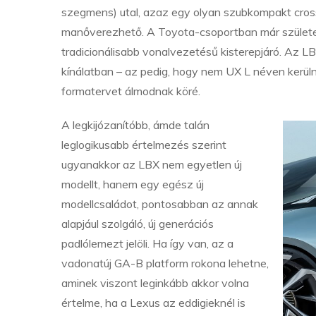
szegmens) utal, azaz egy olyan szubkompakt cros
manőverezhető. A Toyota-csoportban már született
tradicionálisabb vonalvezetésű kisterepjáró. Az L
kínálatban – az pedig, hogy nem UX L néven kerüln
formatervet álmodnak köré.
A legkijózanítóbb, ámde talán
leglogikusabb értelmezés szerint
ugyanakkor az LBX nem egyetlen új
modellt, hanem egy egész új
modellcsaládot, pontosabban az annak
alapjául szolgáló, új generációs
padlólemezt jelöli. Ha így van, az a
vadonatúj GA-B platform rokona lehetne,
aminek viszont leginkább akkor volna
értelme, ha a Lexus az eddigieknél is