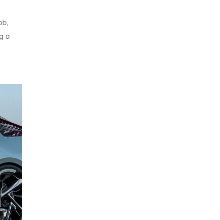
bb,
g a