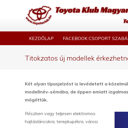
KEZDŐLAP
FACEBOOK CSOPORT SZABÁ
Titokzatos új modellek érkezhetn
Két olyan típusjelzést is levédetett a közelmú
modellnév-sémába, de éppen emiatt izgalmas
mögöttük.
Részben vagy teljesen elektromos
hajtásláncokra, terepkupékra, városi