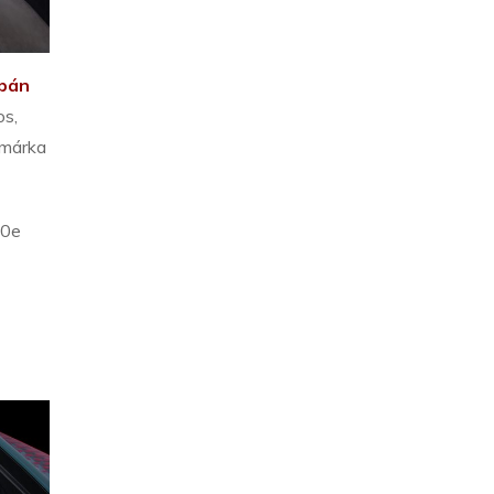
upán
os,
 márka
50e