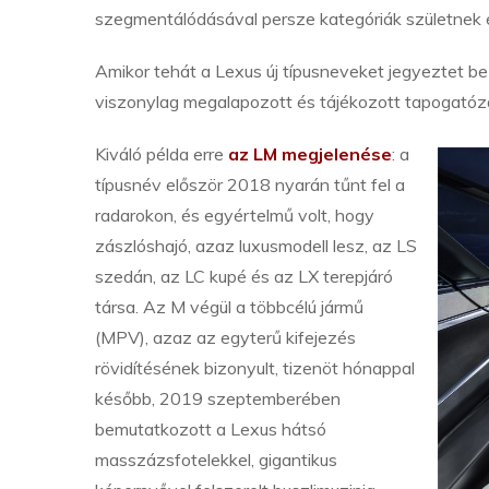
szegmentálódásával persze kategóriák születnek é
Amikor tehát a Lexus új típusneveket jegyeztet be 
viszonylag megalapozott és tájékozott tapogatóz
Kiváló példa erre
az LM megjelenése
: a
típusnév először 2018 nyarán tűnt fel a
radarokon, és egyértelmű volt, hogy
zászlóshajó, azaz luxusmodell lesz, az LS
szedán, az LC kupé és az LX terepjáró
társa. Az M végül a többcélú jármű
(MPV), azaz az egyterű kifejezés
rövidítésének bizonyult, tizenöt hónappal
később, 2019 szeptemberében
bemutatkozott a Lexus hátsó
masszázsfotelekkel, gigantikus