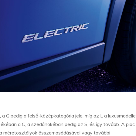
 G pedig a felső-középkategória jele, míg az L a luxusmodelle
upékéban a C, a szedánokéban pedig az S, és így tovább. A piac
, a méretosztályok összemosódásával vagy további