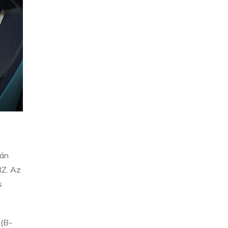
ján
RZ. Az
s
 (B-