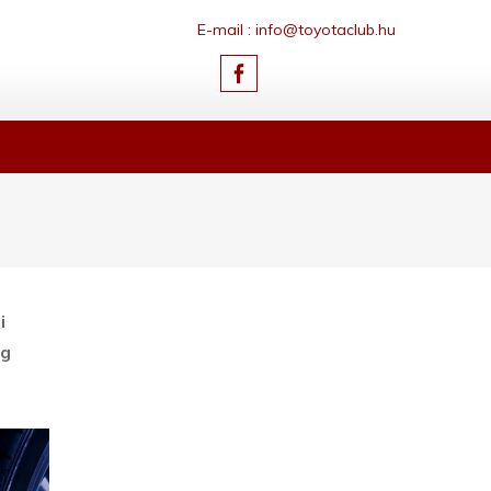
E-mail : info@toyotaclub.hu
i
eg