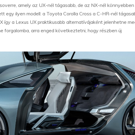
soverre, amely az UX-nél tágasabb, de az NX-nél könnyebben
 egy ilyen modell: a Toyota Corolla Cross a C-HR-nél tágasa
BX így a Lexus UX praktikusabb alternatívájaként jelenhetne me
e forgalomba, arra enged következtetni, hogy részben új