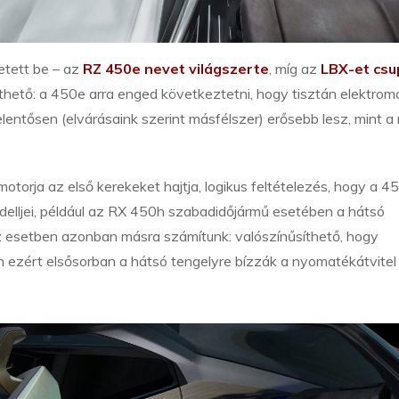
etett be – az
RZ 450e nevet világszerte
, míg az
LBX-et cs
thető: a 450e arra enged következtetni, hogy tisztán elektrom
lentősen (elvárásaink szerint másfélszer) erősebb lesz, mint a
otorja az első kerekeket hajtja, logikus feltételezés, hogy a 4
odelljei, például az RX 450h szabadidőjármű esetében a hátsó
z esetben azonban másra számítunk: valószínűsíthető, hogy
n ezért elsősorban a hátsó tengelyre bízzák a nyomatékátvitel