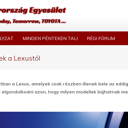
LYZAT
MINDEN PÉNTEKEN TALI
RÉGI FÓRUM
ek a Lexustól
ltban a Lexus, amelyek csak részben illenek bele az eddig
 elgondolkodni azon, hogy milyen modellek bújhatnak m