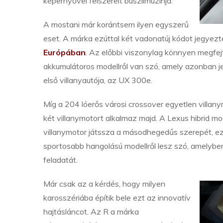
képernyővel felszerelt buszlimuzinja.
A mostani már korántsem ilyen egyszerű
eset. A márka ezúttal két vadonatúj kódot jegyezt
Európában
. Az előbbi viszonylag könnyen megfej
akkumulátoros modellről van szó, amely azonban je
első villanyautója, az UX 300e.
Míg a 204 lóerős városi crossover egyetlen villanym
két villanymotort alkalmaz majd. A Lexus hibrid m
villanymotor játssza a másodhegedűs szerepét, e
sportosabb hangolású modellről lesz szó, amelybe
feladatát.
Már csak az a kérdés, hogy milyen
karosszériába építik bele ezt az innovatív
hajtásláncot. Az R a márka