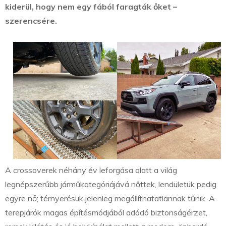
kiderül, hogy nem egy fából faragták őket –
szerencsére.
A crossoverek néhány év leforgása alatt a világ
legnépszerűbb járműkategóriájává nőttek, lendületük pedig
egyre nő; térnyerésük jelenleg megállíthatatlannak tűnik. A
terepjárók magas építésmódjából adódó biztonságérzet,