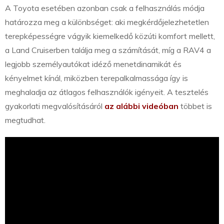
A Toyota esetében azonban csak a felhasználás módja
határozza meg a különbséget: aki megkérdőjelezhetetlen
terepképességre vágyik kiemelkedő közúti komfort mellett,
a Land Cruiserben találja meg a számítását, míg a RAV4 a
legjobb személyautókat idéző menetdinamikát és
kényelmet kínál, miközben terepalkalmassága így is
meghaladja az átlagos felhasználók igényeit. A tesztelés
gyakorlati megvalósításáról
az alábbi videóban
többet is
megtudhat.