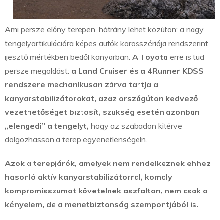
Ami persze előny terepen, hátrány lehet közúton: a nagy
tengelyartikulációra képes autók karosszériája rendszerint
ijesztő mértékben bedől kanyarban.
A Toyota
erre is tud
persze megoldást:
a Land Cruiser és a 4Runner KDSS
rendszere mechanikusan zárva tartja a
kanyarstabilizátorokat, azaz országúton kedvező
vezethetőséget biztosít, szükség esetén azonban
„elengedi” a tengelyt,
hogy az szabadon kitérve
dolgozhasson a terep egyenetlenségein.
Azok a terepjárók, amelyek nem rendelkeznek ehhez
hasonló aktív kanyarstabilizátorral, komoly
kompromisszumot követelnek aszfalton, nem csak a
kényelem, de a menetbiztonság szempontjából is.