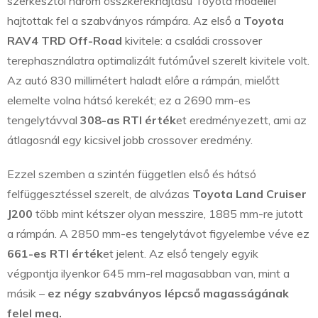
szerkesztői három összkerékhajtású Toyota modellel
hajtottak fel a szabványos rámpára. Az első a
Toyota
RAV4 TRD Off-Road
kivitele: a családi crossover
terephasználatra optimalizált futóművel szerelt kivitele volt.
Az autó 830 millimétert haladt előre a rámpán, mielőtt
elemelte volna hátsó kerekét; ez a 2690 mm-es
tengelytávval
308-as RTI érték
et eredményezett, ami az
átlagosnál egy kicsivel jobb crossover eredmény.
Ezzel szemben a szintén független első és hátsó
felfüggesztéssel szerelt, de alvázas
Toyota Land Cruiser
J200
több mint kétszer olyan messzire, 1885 mm-re jutott
a rámpán. A 2850 mm-es tengelytávot figyelembe véve ez
661-es RTI érték
et jelent. Az első tengely egyik
végpontja ilyenkor 645 mm-rel magasabban van, mint a
másik –
ez négy szabványos lépcső magasságának
felel meg.