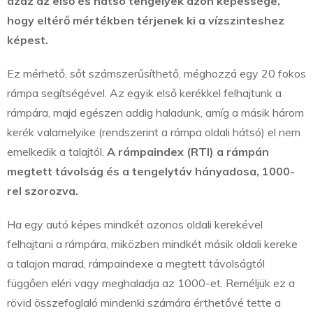
azaz az első és hátsó tengelyek azon képessége,
hogy eltérő mértékben térjenek ki a vízszinteshez
képest.
Ez mérhető, sőt számszerűsíthető, méghozzá egy 20 fokos
rámpa segítségével. Az egyik első kerékkel felhajtunk a
rámpára, majd egészen addig haladunk, amíg a másik három
kerék valamelyike (rendszerint a rámpa oldali hátsó) el nem
emelkedik a talajtól.
A rámpaindex (RTI) a rámpán
megtett távolság és a tengelytáv hányadosa, 1000-
rel szorozva.
Ha egy autó képes mindkét azonos oldali kerekével
felhajtani a rámpára, miközben mindkét másik oldali kereke
a talajon marad, rámpaindexe a megtett távolságtól
függően eléri vagy meghaladja az 1000-et. Reméljük ez a
rövid összefoglaló mindenki számára érthetővé tette a