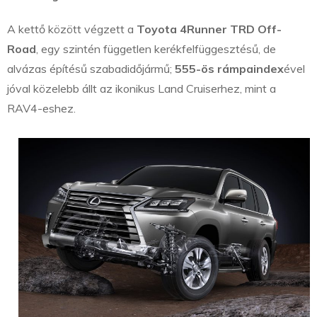
A kettő között végzett a
Toyota 4Runner TRD Off-
Road
, egy szintén független kerékfelfüggesztésű, de
alvázas építésű szabadidőjármű;
555-ös rámpaindex
ével
jóval közelebb állt az ikonikus Land Cruiserhez, mint a
RAV4-eshez.