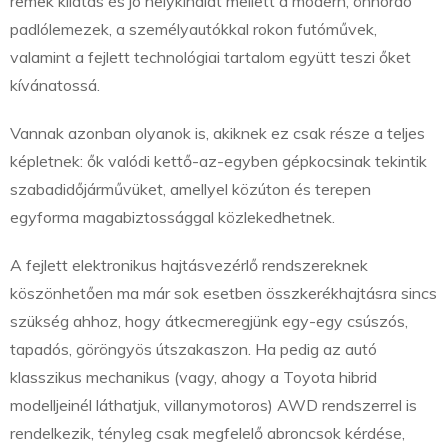
remek kilátás és jó helykínálat mellett a modern, önhordó
padlólemezek, a személyautókkal rokon futóművek,
valamint a fejlett technológiai tartalom együtt teszi őket
kívánatossá.
Vannak azonban olyanok is, akiknek ez csak része a teljes
képletnek: ők valódi kettő-az-egyben gépkocsinak tekintik
szabadidőjárművüket, amellyel közúton és terepen
egyforma magabiztossággal közlekedhetnek.
A fejlett elektronikus hajtásvezérlő rendszereknek
köszönhetően ma már sok esetben összkerékhajtásra sincs
szükség ahhoz, hogy átkecmeregjünk egy-egy csúszós,
tapadós, göröngyös útszakaszon. Ha pedig az autó
klasszikus mechanikus (vagy, ahogy a Toyota hibrid
modelljeinél láthatjuk, villanymotoros) AWD rendszerrel is
rendelkezik, tényleg csak megfelelő abroncsok kérdése,