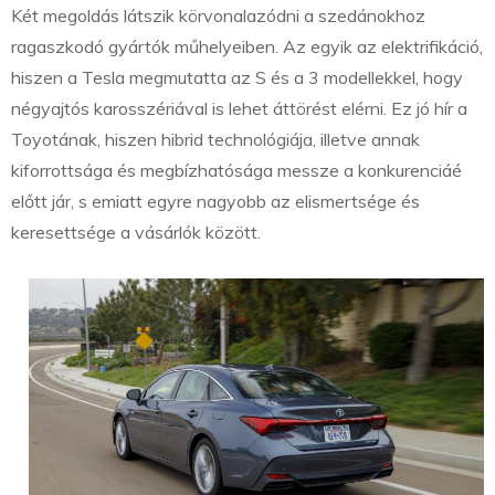
Két megoldás látszik körvonalazódni a szedánokhoz
ragaszkodó gyártók műhelyeiben. Az egyik az elektrifikáció,
hiszen a Tesla megmutatta az S és a 3 modellekkel, hogy
négyajtós karosszériával is lehet áttörést elérni. Ez jó hír a
Toyotának, hiszen hibrid technológiája, illetve annak
kiforrottsága és megbízhatósága messze a konkurenciáé
előtt jár, s emiatt egyre nagyobb az elismertsége és
keresettsége a vásárlók között.