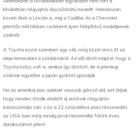
Államokban a továbbiakban egyáltalán nem tart a
kínálatban négyajtós lépcsőshátú modellt. Hamarosan
követi őket a Lincoln is, míg a Cadillac és a Chevrolet
jelentős mértékben csökkenti ilyen felépítésű modelljeinek
számát.
A Toyota ezzel szemben úgy véli, még közel sincs itt az
ideje lemondani a szedánokról. Az idő dönti majd el, hogy a
Toyota bölcs volt-e, amikor így döntött, de a jelenlegi
számok egyelőre a japán gyártót igazolják.
Ha az amerikai piac adatait vesszük górcső alá, azt látjuk,
hogy minden ötödik eladott új autónak négyajtós
karosszériája van, s ez a 22 százalékos piaci részesedés
az USA-ban még mindig jóval hárommillió fölötti éves
darabszámot jelent.