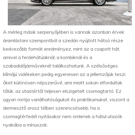
A mérleg másik serpenyőjében is vannak azonban érvek:
áramlástani szempontból a szedán nyújtott hátsó része
kedvezőbb formát eredményez, mint az a csapott hát,
amivel a ferdehátúaknál, a kombiknál és a
szabadidőjárműveknél találkozhatunk. A szélsőséges
klímájú vidékeken pedig egyenesen az a jellemzőjük teszi
őket különösen népszerűvé, ami miatt sokan elfordultak
tőlük: az utastértől teljesen elszigetelt csomagtartó. Ez
ugyan rontja variálhatóságukat és praktikumukat, viszont a
dermesztő orosz télben szerencsésebb, ha a
csomagtérfedél nyitásakor nem ömlenek a hátul utazók
nyakába a mínuszok.