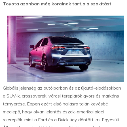
Toyota azonban még korainak tartja a szakítást.
Globális jelenség az autóiparban és az újautó-eladásokban
a SUV-k, crossoverek, városi terepjárók gyors és markáns
térnyerése. Éppen ezért első hallásra talán kevésbé
meglepő, hogy olyan jelentős észak-amerikai piaci
szereplők, mint a Ford és a Buick úgy döntött, az Egyesült