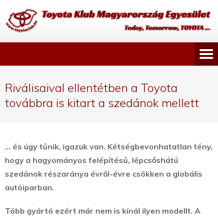
Riválisaival ellentétben a Toyota
továbbra is kitart a szedánok mellett
… és úgy tűnik, igazuk van. Kétségbevonhatatlan tény,
hogy a hagyományos felépítésű, lépcsőshátú
szedánok részaránya évről-évre csökken a globális
autóiparban.
Több gyártó ezért már nem is kínál ilyen modellt. A