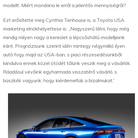
modellt. Miért mondana le erről a jelentős mennyiségről?
Ezt erősítette meg Cynthia Tenhouse is, a Toyota USA
marketing elnökhelyettese is: „Nagyszerű látni, hogy még
mindig milyen nagy a kereslet a lépcsőshátú modelljeink
iránt. Prognózisunk szerint idén mintegy négymillió ilyen
autó fogy majd az USA-ban, s piaci részesedésünkből
kiindulva ennek közel ötödét tőlünk veszik meg a vásárlók.
Ráadásul vevőink egyharmada visszatérő vásárló, s
büszkék vagyunk, hogy kiérdemeltük a bizalmukat.”