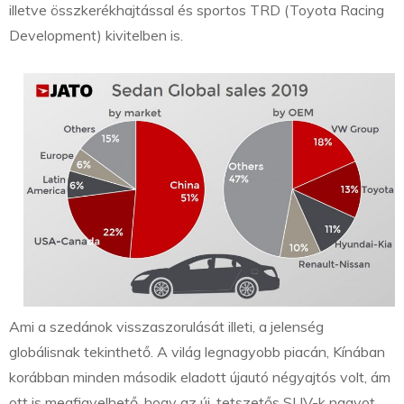
illetve összkerékhajtással és sportos TRD (Toyota Racing
Development) kivitelben is.
Ami a szedánok visszaszorulását illeti, a jelenség
globálisnak tekinthető. A világ legnagyobb piacán, Kínában
korábban minden második eladott újautó négyajtós volt, ám
ott is megfigyelhető, hogy az új, tetszetős SUV-k nagyot