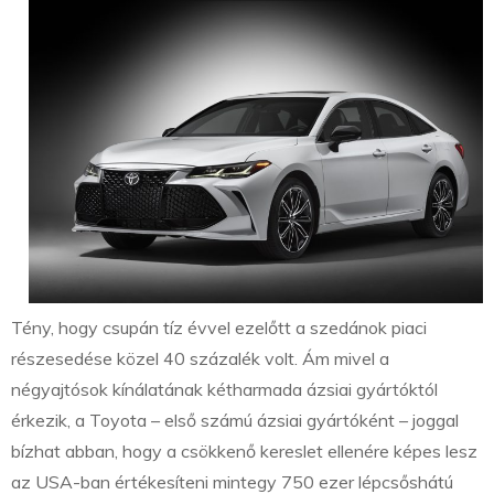
Tény, hogy csupán tíz évvel ezelőtt a szedánok piaci
részesedése közel 40 százalék volt. Ám mivel a
négyajtósok kínálatának kétharmada ázsiai gyártóktól
érkezik, a Toyota – első számú ázsiai gyártóként – joggal
bízhat abban, hogy a csökkenő kereslet ellenére képes lesz
az USA-ban értékesíteni mintegy 750 ezer lépcsőshátú