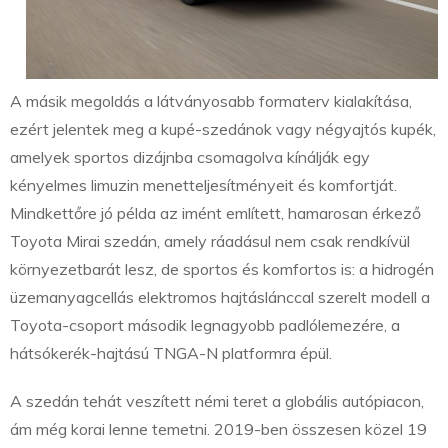
A másik megoldás a látványosabb formaterv kialakítása,
ezért jelentek meg a kupé-szedánok vagy négyajtós kupék,
amelyek sportos dizájnba csomagolva kínálják egy
kényelmes limuzin menetteljesítményeit és komfortját.
Mindkettőre jó példa az imént említett, hamarosan érkező
Toyota Mirai szedán, amely ráadásul nem csak rendkívül
környezetbarát lesz, de sportos és komfortos is: a hidrogén
üzemanyagcellás elektromos hajtáslánccal szerelt modell a
Toyota-csoport második legnagyobb padlólemezére, a
hátsókerék-hajtású TNGA-N platformra épül.
A szedán tehát veszített némi teret a globális autópiacon,
ám még korai lenne temetni. 2019-ben összesen közel 19