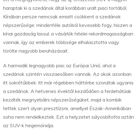
haraptak ki a szedánok által korábban uralt piaci tortából.
Kínában persze nemcsak emiatt csökkent a szedánok
népszerűsége: mindenféle autóból kevesebb fogy, hiszen a
kínai gazdaság lassul, a vásárlók hitelei rekordmagasságban
vannak, így az emberek többsége elhalasztotta vagy
törölte nagyobb beruházásait.
A harmadik legnagyobb piac az Európai Unió, ahol a
szedánok szintén visszaesőben vannak. Az okok azonban
itt sokrétűbbek: itt már régebben háttérbe szorultak ugyanis
a szedánok. A hetvenes évektől kezdődően a ferdehátúak
kezdték megnyirbálni népszerűségüket, majd a kombik
tettek szert olyan presztízsre, amellyel Észak-Amerikában
soha nem rendelkeztek. Ezt a helyzetet súlyosbította aztán
az SUV-k hegemóniája.