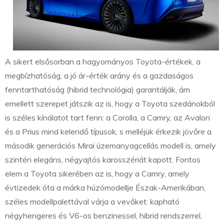
A sikert elsősorban a hagyományos Toyota-értékek, a
megbízhatóság, a jó ár-érték arány és a gazdaságos
fenntarthatóság (hibrid technológia) garantálják, ám
emellett szerepet játszik az is, hogy a Toyota szedánokból
is széles kínálatot tart fenn: a Corolla, a Camry, az Avalon
és a Prius mind kelendő típusok, s melléjük érkezik jövőre a
második generációs Mirai üzemanyagcellás modell is, amely
szintén elegáns, négyajtós karosszériát kapott. Fontos
elem a Toyota sikerében az is, hogy a Camry, amely
évtizedek óta a márka húzómodellje Észak-Amerikában,
széles modellpalettával várja a vevőket: kapható
négyhengeres és V6-os benzinessel, hibrid rendszerrel,