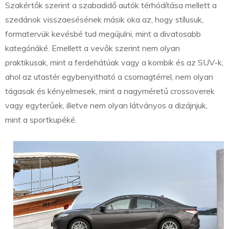
Szakértők szerint a szabadidő autók térhódítása mellett a
szedánok visszaesésének másik oka az, hogy stílusuk,
formatervük kevésbé tud megújulni, mint a divatosabb
kategóriáké. Emellett a vevők szerint nem olyan
praktikusak, mint a ferdehátúak vagy a kombik és az SUV-k,
ahol az utastér egybenyitható a csomagtérrel, nem olyan
tágasak és kényelmesek, mint a nagyméretű crossoverek
vagy egyterűek, illetve nem olyan látványos a dizájnjuk,
mint a sportkupéké.