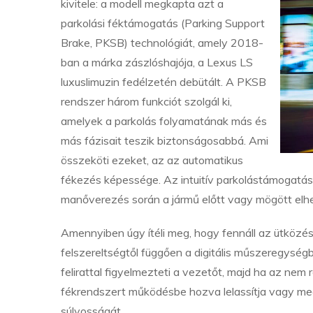
kivitele: a modell megkapta azt a
parkolási féktámogatás (Parking Support
Brake, PKSB) technológiát, amely 2018-
ban a márka zászlóshajója, a Lexus LS
luxuslimuzin fedélzetén debütált. A PKSB
rendszer három funkciót szolgál ki,
amelyek a parkolás folyamatának más és
más fázisait teszik biztonságosabbá. Ami
összeköti ezeket, az az automatikus
fékezés képessége. Az intuitív parkolástámogatás f
manőverezés során a jármű előtt vagy mögött elhe
Amennyiben úgy ítéli meg, hogy fennáll az ütközés v
felszereltségtől függően a digitális műszeregységb
felirattal figyelmezteti a vezetőt, majd ha az nem
fékrendszert működésbe hozva lelassítja vagy megá
súlyosságát.