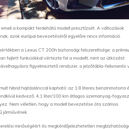
 emeli a kompakt ferdehátú modell presztízsét. A változások
nak, azok európai bevezetéséről egyelőre nincs információ.
mértékben a Lexus CT 200h biztonsági felszereltsége: a prémi
n fejlett funkciókkal vértezte fel a modellt, mint az ütközést
velhagyásra figyelmeztető rendszer, a jelzőtábla-felismerés
ult hibrid hajtáslánccal kapható: az 1.8 literes benzinmotorra 
endkívül kedvező, 4,1 liter/100 km átlagos üzemanyag-fogyas
yez. Nem véletlen, hogy a modell bevezetése óta számos
mű járművének.
zerelési minőségéért és megkérdőjelezhetetlen megbízhatóság