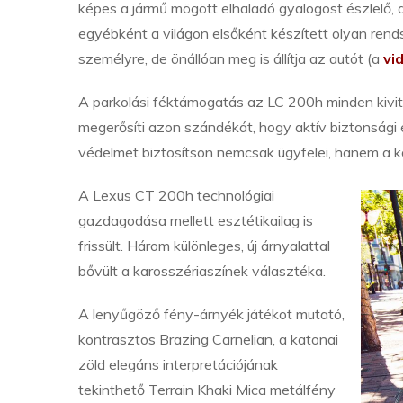
képes a jármű mögött elhaladó gyalogost észlelő,
egyébként a világon elsőként készített olyan ren
személyre, de önállóan meg is állítja az autót (a
vi
A parkolási féktámogatás az LC 200h minden kivite
megerősíti azon szándékát, hogy aktív biztonsági
védelmet biztosítson nemcsak ügyfelei, hanem a 
A Lexus CT 200h technológiai
gazdagodása mellett esztétikailag is
frissült. Három különleges, új árnyalattal
bővült a karosszériaszínek választéka.
A lenyűgöző fény-árnyék játékot mutató,
kontrasztos Brazing Carnelian, a katonai
zöld elegáns interpretációjának
tekinthető Terrain Khaki Mica metálfény