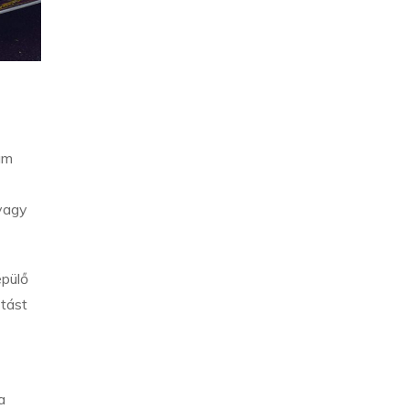
um
 vagy
épülő
ztást
a