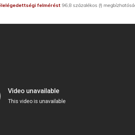
élelégedettségi felmérést
96,8 százalékos (!) megbízhatósá