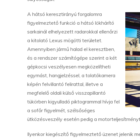
A hátsó keresztirányú forgalomra
figyelmeztető funkció a hátsó lökhárító
sarkainál elhelyezett radarokkal ellenőrzi
a kitolató Lexus mögötti területet.
Amennyiben jármű halad el keresztben,
és a rendszer számítógépe szerint a két
gépkocsi veszélyesen megközelítheti
egymást, hangjelzéssel, a tolatókamera
képén felvillantó felirattal, illetve a
megfelelő oldali külső visszapillantó
tükörben kigyulladó piktogrammal hívja fel
a sofőr figyelmét, szélsőséges
ütközésveszély esetén pedig a motorteljesítményt c
Ilyenkor kiegészítő figyelmeztető üzenet jelenik 