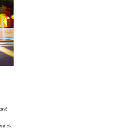
lanó
 annak