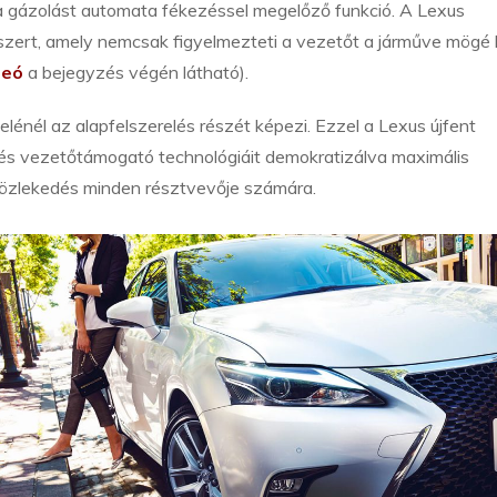
 a gázolást automata fékezéssel megelőző funkció. A Lexus
dszert, amely nemcsak figyelmezteti a vezetőt a járműve mögé 
deó
a bejegyzés végén látható).
lénél az alapfelszerelés részét képezi. Ezzel a Lexus újfent
 és vezetőtámogató technológiáit demokratizálva maximális
közlekedés minden résztvevője számára.