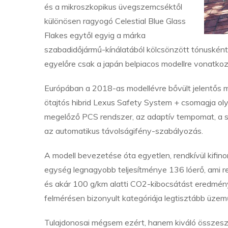
és a mikroszkopikus üvegszemcséktől
különösen ragyogó Celestial Blue Glass
Flakes egytől egyig a márka
szabadidőjármű-kínálatából kölcsönzött tónusként
egyelőre csak a japán belpiacos modellre vonatkoz
Európában a 2018-as modellévre bővült jelentős 
ötajtós hibrid Lexus Safety System + csomagja olya
megelőző PCS rendszer, az adaptív tempomat, a sá
az automatikus távolságifény-szabályozás.
A modell bevezetése óta egyetlen, rendkívül kifinom
egység legnagyobb teljesítménye 136 lóerő, ami r
és akár 100 g/km alatti CO2-kibocsátást eredmén
felmérésen bizonyult kategóriája legtisztább üze
Tulajdonosai mégsem ezért, hanem kiváló összes