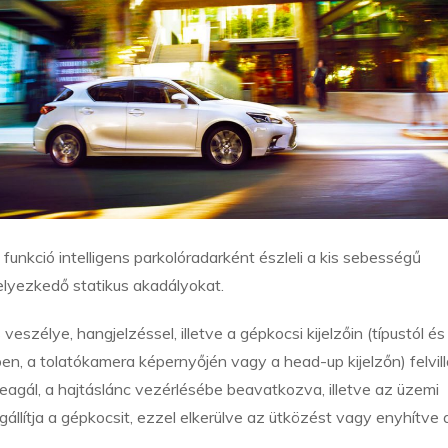
unkció intelligens parkolóradarként észleli a kis sebességű
lyezkedő statikus akadályokat.
eszélye, hangjelzéssel, illetve a gépkocsi kijelzőin (típustól és
en, a tolatókamera képernyőjén vagy a head-up kijelzőn) felvil
 reagál, a hajtáslánc vezérlésébe beavatkozva, illetve az üzemi
llítja a gépkocsit, ezzel elkerülve az ütközést vagy enyhítve