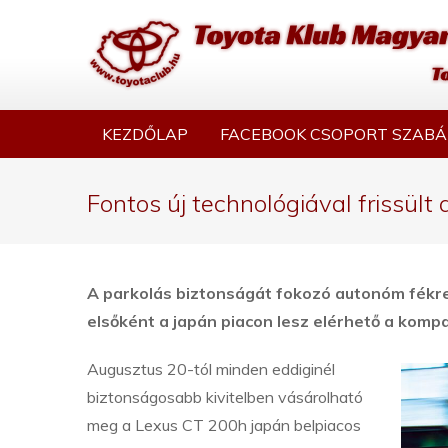
KEZDŐLAP
FACEBOOK CSOPORT SZABÁ
Fontos új technológiával frissült
A parkolás biztonságát fokozó autonóm fékre
elsőként a japán piacon lesz elérhető a kompa
Augusztus 20-tól minden eddiginél
biztonságosabb kivitelben vásárolható
meg a Lexus CT 200h japán belpiacos