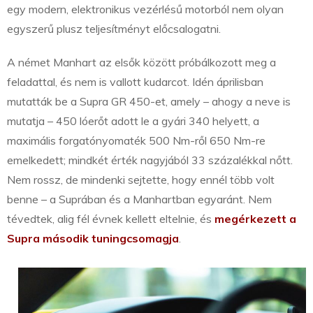
egy modern, elektronikus vezérlésű motorból nem olyan
egyszerű plusz teljesítményt előcsalogatni.
A német Manhart az elsők között próbálkozott meg a
feladattal, és nem is vallott kudarcot. Idén áprilisban
mutatták be a Supra GR 450-et, amely – ahogy a neve is
mutatja – 450 lóerőt adott le a gyári 340 helyett, a
maximális forgatónyomaték 500 Nm-ről 650 Nm-re
emelkedett; mindkét érték nagyjából 33 százalékkal nőtt.
Nem rossz, de mindenki sejtette, hogy ennél több volt
benne – a Suprában és a Manhartban egyaránt. Nem
tévedtek, alig fél évnek kellett eltelnie, és
megérkezett a
Supra második tuningcsomagja
.