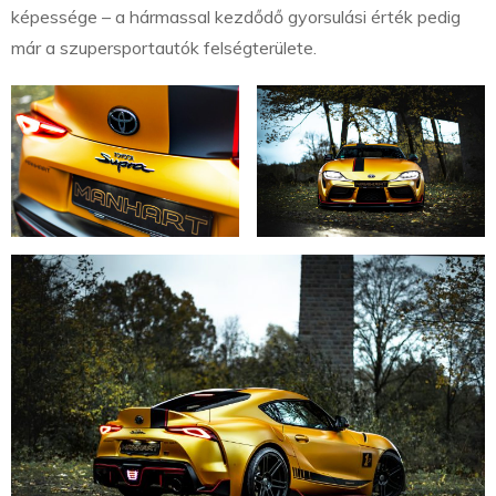
képessége – a hármassal kezdődő gyorsulási érték pedig
már a szupersportautók felségterülete.