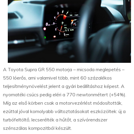
A Toyota Supra GR 550 motorja – micsoda meglepetés –
550 lóerős, ami valamivel több, mint 60 százalékos
teljesítménynövelést jelent a gyári beállításhoz képest. A
nyomatéki csúcs pedig eléri a 770 newtonmétert (+54%).
Míg az első körben csak a motorvezérlést módosították,
ezúttal jóval komolyabb változtatásokat eszközöltek: új a
turbófeltöltő, lecserélték a hűtőt, a szívórendszer
szénszálas kompozitból készült.