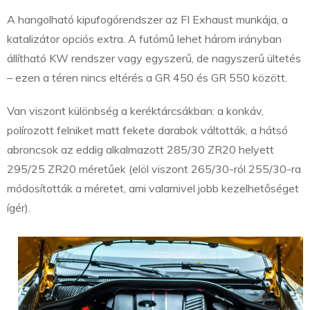
A hangolható kipufogórendszer az FI Exhaust munkája, a
katalizátor opciós extra. A futómű lehet három irányban
állítható KW rendszer vagy egyszerű, de nagyszerű ültetés
– ezen a téren nincs eltérés a GR 450 és GR 550 között.
Van viszont különbség a keréktárcsákban: a konkáv,
polírozott felniket matt fekete darabok váltották, a hátsó
abroncsok az eddig alkalmazott 285/30 ZR20 helyett
295/25 ZR20 méretűek (elöl viszont 265/30-ról 255/30-ra
módosították a méretet, ami valamivel jobb kezelhetőséget
ígér).