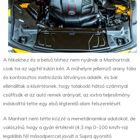
A fékekhez és a belső térhez nem nyúlnak a Manhartnál,
csak ha az ügyfél külön kéri. A műhelyre jellemző arany fólia
és kontrasztos matricázás látványos adalék, és bár
ellenálltak a kísértésnek, hogy tolakodó hátsó szárnnyal
csúfítsák el az autó remek arányait, az extra teljesítmény
indokolttá tette egy első légterelő idom felszerelését.
A Manhart nem tette közzé a menetdinamikai adatokat, de
valószínű, hogy a gyári értéknél (4,3 mp 0-100 km/h-ra)
legalább fél másodperccel javult a Supra gyorsító