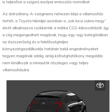
is teljesítse a szigorú európai emissziós normákat.
Az árérzékeny A-szegmens nehezen bírja a villamosítás
terhét, a Toyota hibridjei azonban a „sok kicsi sokra megy”
elvét alkalmazva csökkentik a márka CO2-kibocsátását, így
a cég megengedheti magának, hogy egy-egy kategóriában
az észszerűség és a felelősségteljes
környezetgazdálkodás határain belül engedményeket
tegyen magának addig, amíg költséghatékony megoldás
nem kínálkozik a miniautók részleges vagy teljes
villamosítására.