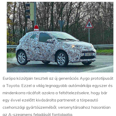
Európa közútjain teszteli az új generációs Aygo prototípusát
a Toyota. Ezzel a világ legnagyobb autómárkája egyszer és
mindenkorra rácáfolt azokra a feltételezésekre, hogy bár
egy évvel ezelőtt kivásárolta partnereit a törpeautó
csehországi gyártóüzeméből, versenytársaihoz hasonlóan
az A-szegmens feladását fontolgatja.