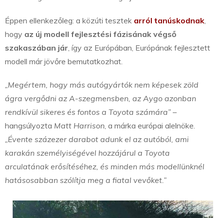
Éppen ellenkezőleg: a közúti tesztek
arról tanúskodnak
,
hogy
az új modell fejlesztési fázisának végső
szakaszában jár
, így az Európában, Európának fejlesztett
modell már jövőre bemutatkozhat.
„Megértem, hogy más autógyártók nem képesek zöld
ágra vergődni az A-szegmensben, az Aygo azonban
rendkívül sikeres és fontos a Toyota számára”
–
hangsúlyozta
Matt Harrison
, a márka európai alelnöke.
„Évente százezer darabot adunk el az autóból, ami
karakán személyiségével hozzájárul a Toyota
arculatának erősítéséhez, és minden más modellünknél
hatásosabban szólítja meg a fiatal vevőket.”