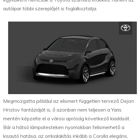
autóipar többi szereplőjét is foglalkoztatja.
Megmozgatta például az elismert független tervező
Dejan
Hristov
fantáziáját is, ő azonban nem teljesen a Yaris
mentén képzelte el a városi apróság következő kiadását.
Bár a hátsó lámpatesteken nyomokban felismerhető a
kisautó hatása, az orrkialakítás inkább a Corolla elegáns,