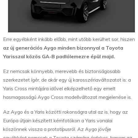
Erre egyébként inkább előbb, mint utóbb kerülhet sor, hiszen
az új generációs Aygo minden bizonnyal a Toyota
Yarisszal közös GA-B padlólemezre épül majd.
Ez nemcsak könnyebb, merevebb és biztonságosabb
szerkezetet ígér, de akár egy új karosszériaváltozatot is: a
Yaris Cross mintájára idővel elképzelhető egy emelt
hasmagasságú Aygo Cross modellváltozat megjelenése is.
Az Aygo és a Yaris közötti rokonságra utal az is, hogy az
Európa útjain készített kémfotókon a Yaris vonalai
köszönnek vissza a prototípusról. Az Aygo jövője
egyébként nemcsak a Toyota számára érdekes, hanem az