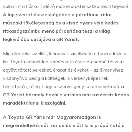
valamint a hőskort idéző motorkarakterisztika teszi teljessé.
A lap szerint összességében a páratlanul ritka
műszaki tökéletesség és a kissé nyers viselkedés
ritkaságszámba menő párosítása teszi a világ
legkiválóbb autójává a GR Yarist.
Míg ellenfelei cizellált, kifinomult viselkedésre törekednek, a
kis Toyota zabolátlan természete élvezetesebbé teszi az
együtt töltött perceket, órákat és éveket – az élményhez
viszonyítva pedig a költségek is versenyképesnek
tekinthetők, főleg, hogy a szervizigény sem kiemelkedő:
a
GR Yarist bármely hazai hivatalos márkaszerviz képes
maradéktalanul kiszolgálni.
A Toyota GR Yaris már Magyarországon is
megrendelhető, sőt, rendelés előtt ki is próbálható a