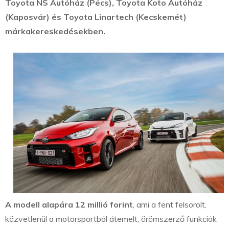
Toyota NS Autóház (Pécs), Toyota Koto Autóház
(Kaposvár) és Toyota Linartech (Kecskemét)
márkakereskedésekben.
A modell alapára 12 millió forint
, ami a fent felsorolt,
közvetlenül a motorsportból átemelt, örömszerző funkciók