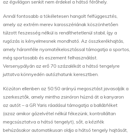
az égvilágon senkit nem érdekel a hátsó férőhely.
Annál fontosabb a tökéletesen hangolt felfüggesztés,
amely az extrém merev karosszériának köszönhetően
túlzott feszesség nélkül is rendíthetetlenül stabil, így a
rugózás is kényelmesnek mondható. Az összkerékhajtás,
amely háromféle nyomatékelosztással támogatja a sportos,
még sportosabb és eszement felhasználást.
Versenypályán az erő 70 százalékát a hátsó tengelyre
juttatva könnyedén autózhatunk keresztben.
Közúton ellenben az 50:50 arányú megosztást javasolják a
szerkesztők, amely mintha zsinóron húzná át a kanyaron
az autót – a GR Yaris ráadásul támogatja a ballábféket
(azaz amikor gázelvétel nélkül fékezünk, kontrolláltan
megcsúsztatva a hátsó tengelyt), sőt, a kézifék
behúzásakor automatikusan oldja a hátsó tengely hajtását,