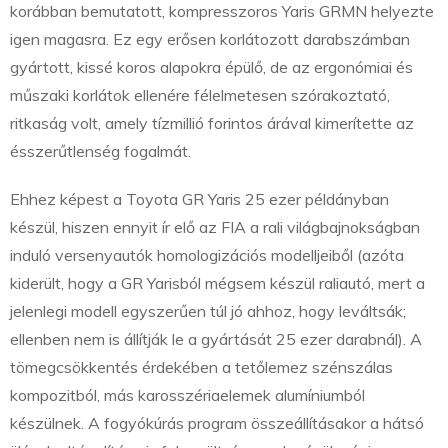
korábban bemutatott, kompresszoros Yaris GRMN helyezte
igen magasra. Ez egy erősen korlátozott darabszámban
gyártott, kissé koros alapokra épülő, de az ergonómiai és
műszaki korlátok ellenére félelmetesen szórakoztató,
ritkaság volt, amely tízmillió forintos árával kimerítette az
ésszerűtlenség fogalmát.
Ehhez képest a Toyota GR Yaris 25 ezer példányban
készül, hiszen ennyit ír elő az FIA a rali világbajnokságban
induló versenyautók homologizációs modelljeiből (azóta
kiderült, hogy a GR Yarisból mégsem készül raliautó, mert a
jelenlegi modell egyszerűen túl jó ahhoz, hogy leváltsák;
ellenben nem is állítják le a gyártását 25 ezer darabnál). A
tömegcsökkentés érdekében a tetőlemez szénszálas
kompozitból, más karosszériaelemek alumíniumból
készülnek. A fogyókúrás program összeállításakor a hátsó