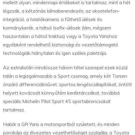
mellett olyan, mindennapi értékeket is tartalmaz, mint a hét
légzsák, a kétzónás klímaberendezés, az okostelefon-
integráció, a tolatókamera, a fűthető ülések és
kormánykerék, a hátsó Isofix-ülések (lám, mégsem
haszontalan a hátsó traktus) vagy a Toyota Yarishoz
egyébként rendelhető biztonsági és vezetőtámogató
technológiák hiánytalan és igen széles palettája.
Az extralistán mindössze három tétel szerepel ezek közül
talán a legizgalmasabb a Sport csomag, amely két Torsen
önzáró differenciálművet, sportos lengéscsillapítókat, öntött
helyett kovácsolt könnyűfém keréktárcsákat, továbbá
speciális Michelin Pilot Sport 4S sportabroncsokat
tartalmaz.
Habár a GR Yaris a motorsportból született, és minden
porcikája az élvezetes vezethetőséget szolgálja, a Toyota