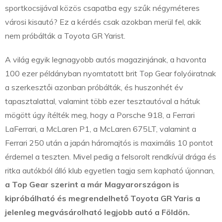
sportkocsijával közös csapatba egy szűk négyméteres
városi kisautó? Ez a kérdés csak azokban merül fel, akik
nem próbálták a Toyota GR Yarist.
A világ egyik legnagyobb autós magazinjának, a havonta
100 ezer példányban nyomtatott brit Top Gear folyóiratnak
a szerkesztői azonban próbálták, és huszonhét év
tapasztalattal, valamint több ezer tesztautóval a hátuk
mögött úgy ítélték meg, hogy a Porsche 918, a Ferrari
LaFerrari, a McLaren P1, a McLaren 675LT, valamint a
Ferrari 250 után a japán háromajtós is maximális 10 pontot
érdemel a teszten. Mivel pedig a felsorolt rendkívül drága és
ritka autókból álló klub egyetlen tagja sem kapható újonnan,
a Top Gear szerint a már Magyarországon is
kipróbálható és megrendelhető Toyota GR Yaris a
jelenleg megvásárolható legjobb autó a Földön.