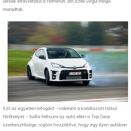
ülések eltávolítása is felmerült, ám ezek végül mégis
maradtak.
Ezt az egyetlen kifogást – mármint a korlátozott hátsó
férőhelyet – tudta felhozni az autó ellen a Top Gear
szerkesztősége, rögtön hozzátéve, hogy egy ilyen autóban