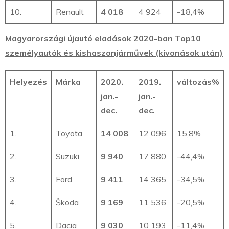
10.
Renault
4 018
4 924
-18,4%
Magyarországi újautó eladások 2020-ban Top10
személyautók és kishaszonjárművek (kivonások után)
Helyezés
Márka
2020.
2019.
változás%
jan.-
jan.-
dec.
dec.
1.
Toyota
14 008
12 096
15,8%
2.
Suzuki
9 940
17 880
-44,4%
3.
Ford
9 411
14 365
-34,5%
4.
Škoda
9 169
11 536
-20,5%
5.
Dacia
9 030
10 193
-11,4%