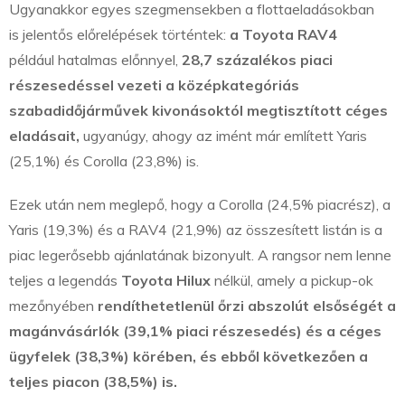
Ugyanakkor egyes szegmensekben a flottaeladásokban
is jelentős előrelépések történtek:
a Toyota RAV4
például hatalmas előnnyel,
28,7 százalékos piaci
részesedéssel vezeti a középkategóriás
szabadidőjárművek kivonásoktól megtisztított céges
eladásait,
ugyanúgy, ahogy az imént már említett Yaris
(25,1%) és Corolla (23,8%) is.
Ezek után nem meglepő, hogy a Corolla (24,5% piacrész), a
Yaris (19,3%) és a RAV4 (21,9%) az összesített listán is a
piac legerősebb ajánlatának bizonyult. A rangsor nem lenne
teljes a legendás
Toyota Hilux
nélkül, amely a pickup-ok
mezőnyében
rendíthetetlenül őrzi abszolút elsőségét a
magánvásárlók (39,1% piaci részesedés) és a céges
ügyfelek (38,3%) körében, és ebből következően a
teljes piacon (38,5%) is.