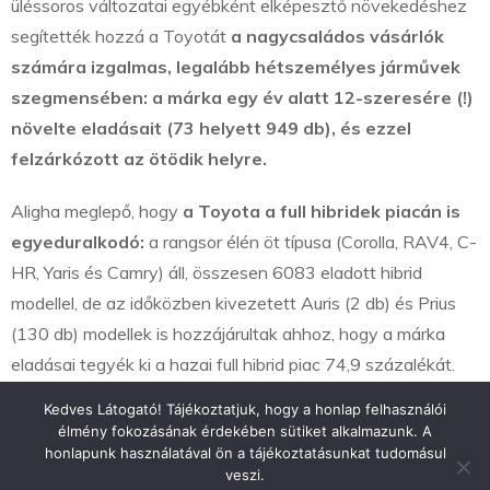
üléssoros változatai egyébként elképesztő növekedéshez
segítették hozzá a Toyotát
a nagycsaládos vásárlók
számára izgalmas, legalább hétszemélyes járművek
szegmensében: a márka egy év alatt 12-szeresére (!)
növelte eladásait (73 helyett 949 db), és ezzel
felzárkózott az ötödik helyre.
Aligha meglepő, hogy
a Toyota a full hibridek piacán is
egyeduralkodó:
a rangsor élén öt típusa (Corolla, RAV4, C-
HR, Yaris és Camry) áll, összesen 6083 eladott hibrid
modellel, de az időközben kivezetett Auris (2 db) és Prius
(130 db) modellek is hozzájárultak ahhoz, hogy a márka
eladásai tegyék ki a hazai full hibrid piac 74,9 százalékát.
Kedves Látogató! Tájékoztatjuk, hogy a honlap felhasználói
élmény fokozásának érdekében sütiket alkalmazunk. A
honlapunk használatával ön a tájékoztatásunkat tudomásul
veszi.