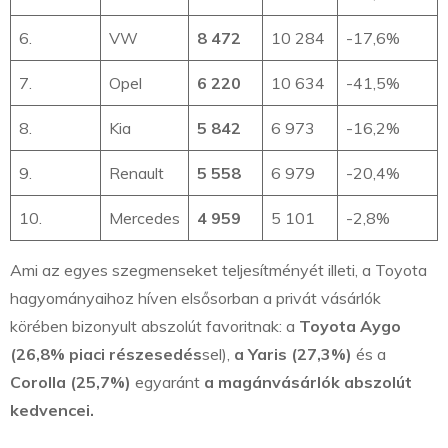
6.
VW
8 472
10 284
-17,6%
7.
Opel
6 220
10 634
-41,5%
8.
Kia
5 842
6 973
-16,2%
9.
Renault
5 558
6 979
-20,4%
10.
Mercedes
4 959
5 101
-2,8%
Ami az egyes szegmenseket teljesítményét illeti, a Toyota
hagyományaihoz híven elsősorban a privát vásárlók
körében bizonyult abszolút favoritnak: a
Toyota Aygo
(26,8% piaci részesedés
sel),
a Yaris (27,3%)
és a
Corolla (25,7%)
egyaránt
a magánvásárlók abszolút
kedvencei.