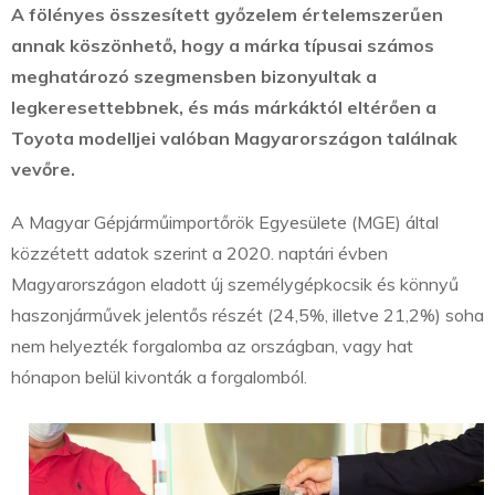
A fölényes összesített győzelem értelemszerűen
annak köszönhető, hogy a márka típusai számos
meghatározó szegmensben bizonyultak a
legkeresettebbnek, és más márkáktól eltérően a
Toyota modelljei valóban Magyarországon találnak
vevőre.
A Magyar Gépjárműimportőrök Egyesülete (MGE) által
közzétett adatok szerint a 2020. naptári évben
Magyarországon eladott új személygépkocsik és könnyű
haszonjárművek jelentős részét (24,5%, illetve 21,2%) soha
nem helyezték forgalomba az országban, vagy hat
hónapon belül kivonták a forgalomból.