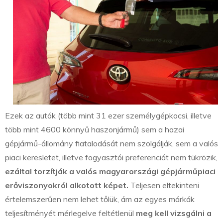
Ezek az autók (több mint 31 ezer személygépkocsi, illetve
több mint 4600 könnyű haszonjármű) sem a hazai
gépjármű-állomány fiatalodását nem szolgálják, sem a valós
piaci keresletet, illetve fogyasztói preferenciát nem tükrözik,
ezáltal torzítják a valós magyarországi gépjárműpiaci
erőviszonyokról alkotott képet.
Teljesen eltekinteni
értelemszerűen nem lehet tőlük, ám az egyes márkák
teljesítményét mérlegelve feltétlenül
meg kell vizsgálni a