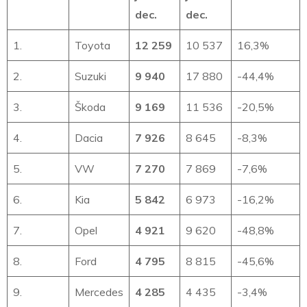
dec.
dec.
1.
Toyota
12 259
10 537
16,3%
2.
Suzuki
9 940
17 880
-44,4%
3.
Škoda
9 169
11 536
-20,5%
4.
Dacia
7 926
8 645
-8,3%
5.
VW
7 270
7 869
-7,6%
6.
Kia
5 842
6 973
-16,2%
7.
Opel
4 921
9 620
-48,8%
8.
Ford
4 795
8 815
-45,6%
9.
Mercedes
4 285
4 435
-3,4%