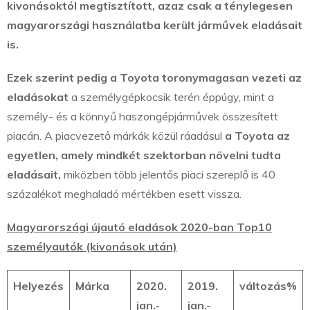
kivonásoktól megtisztított, azaz csak a ténylegesen
magyarországi használatba került járművek eladásait
is.
Ezek szerint pedig a Toyota toronymagasan vezeti az
eladásokat
a személygépkocsik terén éppúgy, mint a
személy- és a könnyű haszongépjárművek összesített
piacán. A piacvezető márkák közül ráadásul
a Toyota az
egyetlen, amely mindkét szektorban növelni tudta
eladásait,
miközben több jelentős piaci szereplő is 40
százalékot meghaladó mértékben esett vissza.
Magyarországi újautó eladások 2020-ban Top10
személyautók (kivonások után)
Helyezés
Márka
2020.
2019.
változás%
jan.-
jan.-