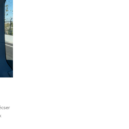
écser
k