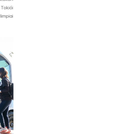
 Tokiói
limpiai