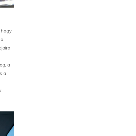
, hogy
 a
jaira
eg, a
s a
k