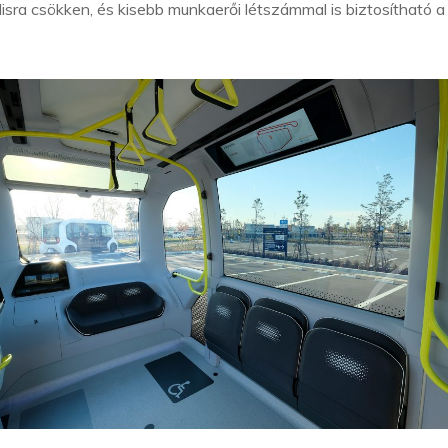
lisra csökken, és kisebb munkaerői létszámmal is biztosítható a