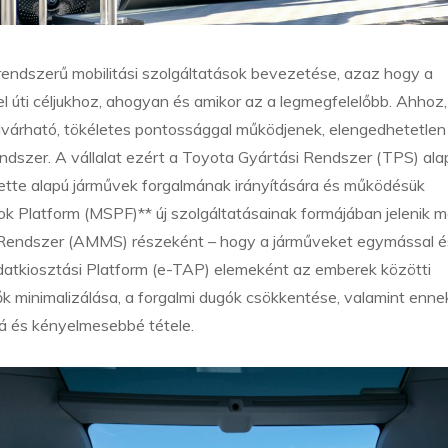
 rendszerű mobilitási szolgáltatások bevezetése, azaz hogy a
 el úti céljukhoz, ahogyan és amikor az a legmegfelelőbb. Ahhoz
elvárható, tökéletes pontossággal működjenek, elengedhetetlen
endszer. A vállalat ezért a Toyota Gyártási Rendszer (TPS) alap
alette alapú járművek forgalmának irányítására és működésük
ok Platform (MSPF)** új szolgáltatásainak formájában jelenik m
si Rendszer (AMMS) részeként – hogy a járműveket egymással é
adatkiosztási Platform (e-TAP) elemeként az emberek közötti
k minimalizálása, a forgalmi dugók csökkentése, valamint enne
á és kényelmesebbé tétele.