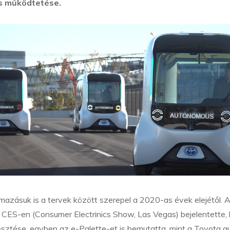
s működtetése.
lmazásuk is a tervek között szerepel a 2020-as évek elejétől. 
 CES-en (Consumer Electrinics Show, Las Vegas) bejelentette,
jlesztése, egyben az e-Palette-et is bemutatta, mint a Toyota 