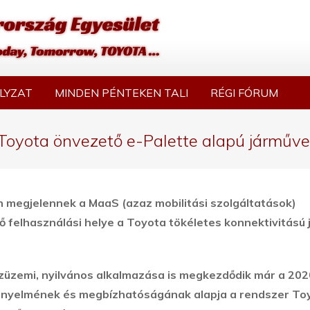
LYZAT
MINDEN PÉNTEKEN TALI
RÉGI FÓRUM
oyota önvezető e-Palette alapú járműve
 megjelennek a MaaS (azaz mobilitási szolgáltatások)
 felhasználási helye a Toyota tökéletes konnektivitású 
züzemi, nyilvános alkalmazása is megkezdődik már a 20
 kényelmének és megbízhatóságának alapja a rendszer To