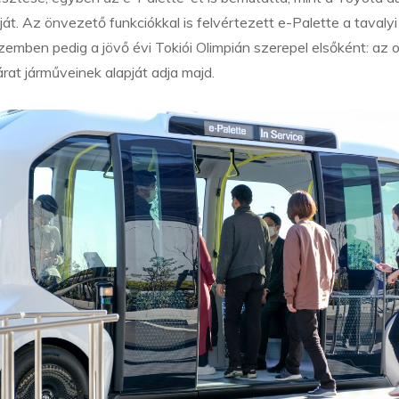
ját. Az önvezető funkciókkal is felvértezett e-Palette a tavalyi
emben pedig a jövő évi Tokiói Olimpián szerepel elsőként: az o
rat járműveinek alapját adja majd.