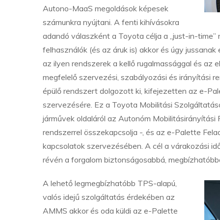
Autono-MaaS megoldások képesek
számunkra nyújtani. A fenti kihívásokra
adandó válaszként a Toyota célja a „just-in-time”
felhasználók (és az áruk is) akkor és úgy jussanak
az ilyen rendszerek a kellő rugalmassággal és az 
megfelelő szervezési, szabályozási és irányítási r
épülő rendszert dolgozott ki, kifejezetten az e-P
szervezésére. Ez a Toyota Mobilitási Szolgáltatás
járművek oldaláról az Autonóm Mobilitásirányítá
rendszerrel összekapcsolja -, és az e-Palette Fel
kapcsolatok szervezésében. A cél a várakozási idő
révén a forgalom biztonságosabbá, megbízhatóbb
A lehető legmegbízhatóbb TPS-alapú,
valós idejű szolgáltatás érdekében az
AMMS akkor és oda küldi az e-Palette