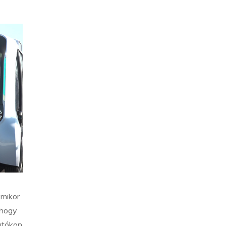
Amikor
 hogy
autókon