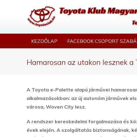
KEZDŐLAP
FACEBOOK CSOPORT SZABÁ
Hamarosan az utakon lesznek a T
A Toyota e-Palette alapú járművei hamarosan
alkalmazásokban: az új autonóm járművek első
városa, Woven City lesz.
A rendszer kereskedelmi forgalmazása és kö
évek elején. A szolgáltatás biztonságának,