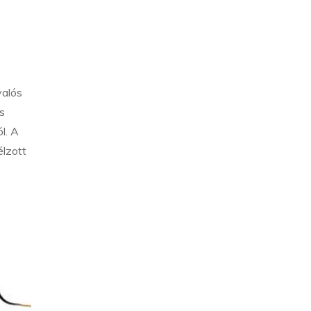
valós
s
l. A
élzott