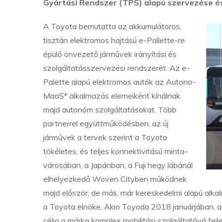
Gyártási Rendszer (TPS) alapú szervezése é
A Toyota bemutatta az akkumulátoros,
tisztán elektromos hajtású e-Pallette-re
épülő önvezető járművek irányítási és
szolgáltatásszervezési rendszerét. Az e-
Palette alapú elektromos autók az Autono-
MaaS* alkalmazás elemeiként kínálnak
majd autonóm szolgáltatásokat. Több
partnerrel együttműködésben, az új
járművek a tervek szerint a Toyota
tökéletes, és teljes konnektivitású minta-
városában, a Japánban, a Fuji hegy lábánál
elhelyezkedő Woven Cityben működnek
majd először, de más, már kereskedelmi alapú alka
a Toyota elnöke, Akio Toyoda 2018 januárjában, a
célja a márka komplex mobilitási szolgáltatóvá fe