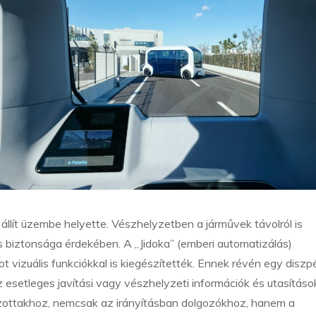
t állít üzembe helyette. Vészhelyzetben a járművek távolról is
lis biztonsága érdekében. A „Jidoka” (emberi automatizálás)
 vizuális funkciókkal is kiegészítették. Ennek révén egy diszp
z esetleges javítási vagy vészhelyzeti információk és utasításo
zottakhoz, nemcsak az irányításban dolgozókhoz, hanem a