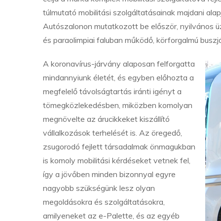
túlmutató mobilitási szolgáltatásainak majdani alap
Autószalonon mutatkozott be először, nyilvános üz
és paraolimpiai faluban működő, körforgalmú buszjá
A koronavírus-járvány alaposan felforgatta
mindannyiunk életét, és egyben előhozta a
megfelelő távolságtartás iránti igényt a
tömegközlekedésben, miközben komolyan
megnövelte az árucikkeket kiszállító
vállalkozások terhelését is. Az öregedő,
zsugorodó fejlett társadalmak önmagukban
is komoly mobilitási kérdéseket vetnek fel,
így a jövőben minden bizonnyal egyre
nagyobb szükségünk lesz olyan
megoldásokra és szolgáltatásokra,
amilyeneket az e-Palette, és az egyéb