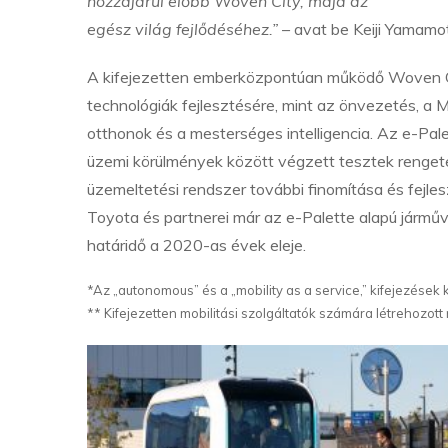
hozzájárul előbb Woven City, majd az
egész világ fejlődéséhez.”
– avat be Keiji Yamamo
A kifejezetten emberközpontúan működő Woven C
technológiák fejlesztésére, mint az önvezetés, a M
otthonok és a mesterséges intelligencia. Az e-Pal
üzemi körülmények között végzett tesztek rengete
üzemeltetési rendszer további finomítása és fejl
Toyota és partnerei már az e-Palette alapú járm
határidő a 2020-as évek eleje.
*Az „autonomous” és a „mobility as a service,” kifejezések
** Kifejezetten mobilitási szolgáltatók számára létrehozott n