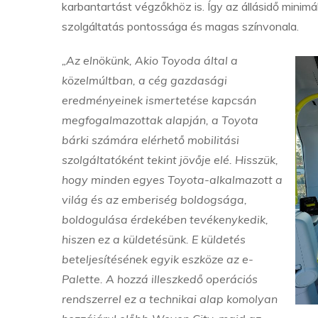
karbantartást végzőkhöz is. Így az állásidő minimá
szolgáltatás pontossága és magas színvonala.
„Az elnökünk, Akio Toyoda által a
közelmúltban, a cég gazdasági
eredményeinek ismertetése kapcsán
megfogalmazottak alapján, a Toyota
bárki számára elérhető mobilitási
szolgáltatóként tekint jövője elé. Hisszük,
hogy minden egyes Toyota-alkalmazott a
világ és az emberiség boldogsága,
boldogulása érdekében tevékenykedik,
hiszen ez a küldetésünk. E küldetés
beteljesítésének egyik eszköze az e-
Palette. A hozzá illeszkedő operációs
rendszerrel ez a technikai alap komolyan