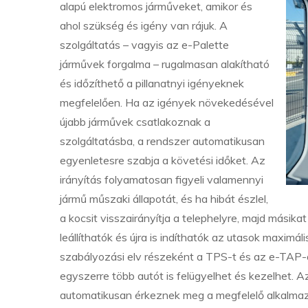
alapú elektromos járműveket, amikor és
ahol szükség és igény van rájuk. A
szolgáltatás – vagyis az e-Palette
járművek forgalma – rugalmasan alakítható
és időzíthető a pillanatnyi igényeknek
megfelelően. Ha az igények növekedésével
újabb járművek csatlakoznak a
szolgáltatásba, a rendszer automatikusan
egyenletesre szabja a követési időket. Az
irányítás folyamatosan figyeli valamennyi
jármű műszaki állapotát, és ha hibát észlel,
a kocsit visszairányítja a telephelyre, majd másika
leállíthatók és újra is indíthatók az utasok maximá
szabályozási elv részeként a TPS-t és az e-TAP-ot
egyszerre több autót is felügyelhet és kezelhet. A
automatikusan érkeznek meg a megfelelő alkalma