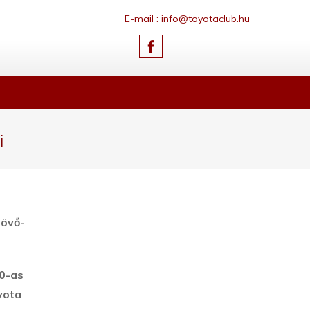
E-mail : info@toyotaclub.hu
i
jövő-
20-as
yota