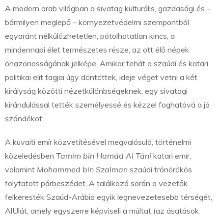
A modern arab világban a sivatag kulturális, gazdasági és –
bármilyen meglepő – környezetvédelmi szempontból
egyaránt nélkülözhetetlen, pótolhatatlan kincs, a
mindennapi élet természetes része, az ott élő népek
önazonosságának jelképe. Amikor tehát a szaúdi és katari
politikai elit tagjai úgy döntöttek, ideje véget vetni a két
királyság közötti nézetkülönbségeknek, egy sivatagi
kirándulással tették személyessé és kézzel foghatóvá a jó
szándékot.
A kuvaiti emír közvetítésével megvalósuló, történelmi
közeledésben
Tamím bin Hamád Al Táni
katari emír,
valamint
Mohammed bin Szalman
szaúdi trónörökös
folytatott párbeszédet. A találkozó során a vezetők
felkeresték Szaúd-Arábia egyik legnevezetesebb térségét,
AlUlát, amely egyszerre képviseli a múltat (az ásatások