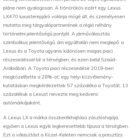
pláne nem gyalogosan. A trónörökös ezért egy Lexus
LX470 luxusterepjáró volánja mögé ült, és személyesen
mutatta meg tárgyalópartnerének a régió néhány
történelmi jelentőségű pontját. A járműválasztás
szimbolikus jelentőségű, ám egyáltalán nem meglepő: a
Lexus és a Toyota ugyanis különösen magas piaci
részesedéssel bír a térségben, és ezen belül Szaúd-
Arábiában. A Toyota piaci részesedése 2019-ben
megközelítette a 28%-ot; egy helyi közvélemény-
kutatásban megkérdezettek 57 százaléka a Toyotát, 13
százalékuk a Lexust nevezte meg kedvenc
autómárkájaként.
A Lexus LX a márka összkerékhajtású zászlóshajója,
egyben a Lexus egyik legkeresettebb típusa a térségben.
Ezt a választást a Közel-Keleten nemcsak a presztízs