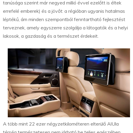
tanúsága szerint már negyed millió évvel ezelőtt is éltek
errefelé emberek) és a jövőt: a régióban ugyanis hatalmas
léptékű, ám minden szempontból fenntartható fejlesztést
terveznek, amely egyszerre szolgálja a látogatók és a helyi
lakosok, a gazdaság és a természet érdekeit.
A több mint 22 ezer négyzetkilométeren elterülő AlUla
térség természetesen nem járható be teljes egészében,