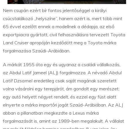
Nem csupán ezért bír fontos jelentőséggel a királyi
csúcstalálkozó „helyszíne”, hanem azért is, mert több mint
65 évvel ezelőtt ennek a modellnek a dédapja, az első
exportpiacra gyártott, civil felhasználásra tervezett Toyota
Land Cruiser apropóján kezdődött meg a Toyota márka
forgalmazása Szaúdi-Arábiában.
A márkát 1955 óta egy és ugyanaz a családi vállalkozás,
az Abdul Latif Jameel (ALJ) forgalmazza. A névadó
Abdul
Latíf Dzsamel
eredetileg csak saját magának szeretett
volna vásárolni egy terepjárót, ám gondolt egy merészet:
egy autó helyett négyet rendelt, és ezzel egy füst alatt
elnyerte a márka importőri jogát Szaúd-Arábiában. Az ALJ
abban a pillanatban megkezdte a Lexus márka
forgalmazását is, amint az 1989-ben megalakult. A vállalat