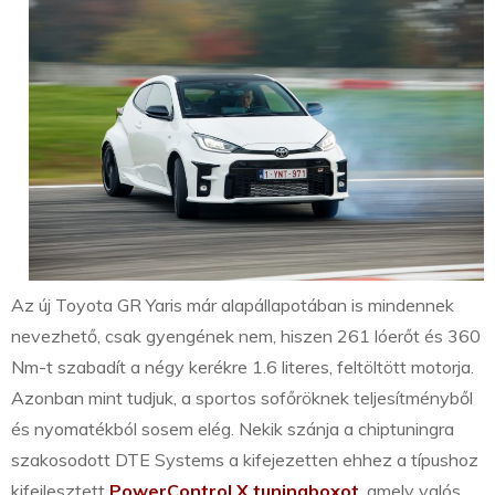
Az új Toyota GR Yaris már alapállapotában is mindennek
nevezhető, csak gyengének nem, hiszen 261 lóerőt és 360
Nm-t szabadít a négy kerékre 1.6 literes, feltöltött motorja.
Azonban mint tudjuk, a sportos sofőröknek teljesítményből
és nyomatékból sosem elég. Nekik szánja a chiptuningra
szakosodott DTE Systems a kifejezetten ehhez a típushoz
kifejlesztett
PowerControl X tuningboxot
, amely valós