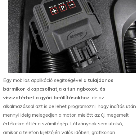
Egy mobilos applikáció segítségével
a tulajdonos
bármikor kikapcsolhatja a tuningboxot, és
visszatérhet a gyári beállításokhoz
, de az
alkalmazással azt is be lehet programozni, hogy indítás után
mennyi ideig melegedjen a motor, mielőtt az új, megemelt
értékekre áttér a számítógép. Látványnak sem utolsó,
amikor a telefon kijelzőjén valós időben, grafikonon