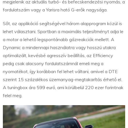
megjelenik az aktuális turbó- és befecskendezési nyomás, a
fordulatszám vagy a Yarisra ható G-erők nagysága.
Sőt, az applikáció segítségével három alapprogram közül is
lehet választani. Sportban a maximális teljesítményt adja le
a motor a lehető legspontánabb gázreakciók mellett. A
Dynamic a mindennapi használatra vagy hosszú utakra
optimalizált, kevésbé agresszív beállítás, az Efficiency
pedig csak alacsony fordulatszámnál emeli meg a
nyomatékot, így korábban fel lehet váltani, amivel a DTE
szerint 15 százalékos üzemanyag-megtakarítás érhető el.
A tuningbox ára 599 euró, ami körülbelül 220 ezer forintnak
felel meg.