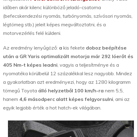
időben akár kilenc különböző jeladó-csatorna
(befecskendezési nyomás, turbónyomás, szívósori nyomás,
légtömeg stb.) jeleit képes megváltoztatni, és a
motorvezérlés felé küldeni.
Az eredmény lenyűgöző:
a
kis fekete
doboz beépítése
után a GR Yaris optimalizált motorja már 292 lóerőt és
405 Nm-t képes leadni
, vagyis a teljesítménye és a
nyomatéka körülbelül 12 százalékkal lesz nagyobb. Mindez
a gyakorlatban azt eredményezi, hogy az 1280 kilogramm
tömegű Toyota
álló helyzetből 100 km/h-ra
nem 5,5,
hanem
4,6 másodperc alatt képes felgyorsulni
, ami az
egyik legjobb érték a hot hatch-ek világában.