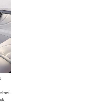
ó
elmet.
sok