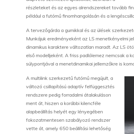
részleteket és az egyes alrendszereket tovább fin
például a futómű finomhangolásán és a lengéscsillap
A tervezőgárda a gumikkal és az ülések szerkezetév
Munkájuk eredményeként az LS menetkényelmi jelle
dinamikus karaktere változatlan maradt. Az LS ö
első modelljeként. A friss padlólemez nemcsak a 
súlypontjával a menetdinamikai jellemzőkre is komo
A multilink szerkezetű futómű megújult, a
változó csillapítású adaptív felfüggesztés
rendszere pedig forradalmi átalakuláson
ment át, hiszen a korábbi kilencféle
alapbeállítás helyét egy lényegében
fokozatmentesen szabályozó rendszer
vette át, amely 650 beállítási lehetőség