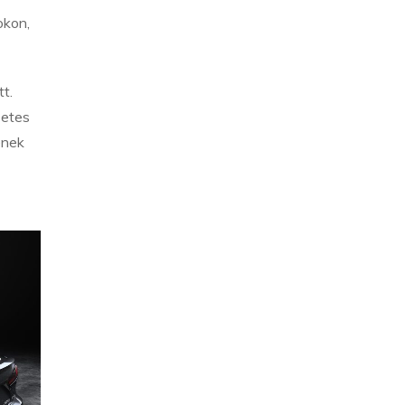
okon,
t.
zetes
ének