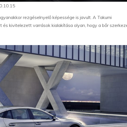
0.10.15
ugyanakkor rezgéselnyelő képessége is javult. A Takumi
s kivitelezett varrások kialakítása olyan, hogy a bőr szerkez