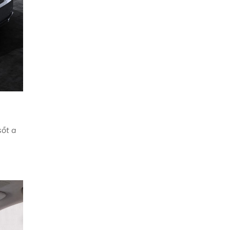
sőt a