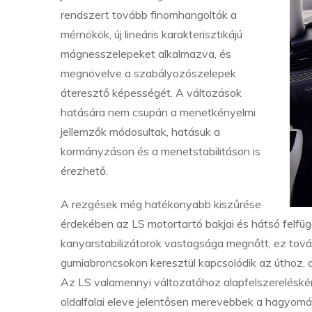
rendszert tovább finomhangolták a
mérnökök, új lineáris karakterisztikájú
mágnesszelepeket alkalmazva, és
megnövelve a szabályozószelepek
áteresztő képességét. A változások
hatására nem csupán a menetkényelmi
jellemzők módosultak, hatásuk a
kormányzáson és a menetstabilitáson is
érezhető.
A rezgések még hatékonyabb kiszűrése
érdekében az LS motortartó bakjai és hátsó felfüg
kanyarstabilizátorok vastagsága megnőtt, ez továb
gumiabroncsokon keresztül kapcsolódik az úthoz, 
Az LS valamennyi változatához alapfelszereléskén
oldalfalai eleve jelentősen merevebbek a hagyomá