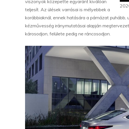
viszonyok közepette egyaránt kiválóan
202
teljesít. Az ülések varrásai is mélyebbek a
korábbiaknál, ennek hatására a párnázat puhább, 
kézművesség iránymutatásai alapján megtervezett é
károsodjon, felülete pedig ne ráncosodjon.