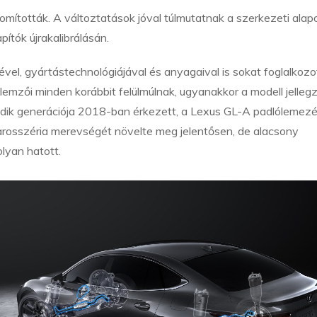
omították. A változtatások jóval túlmutatnak a szerkezeti alap
ítók újrakalibrálásán.
el, gyártástechnológiájával és anyagaival is sokat foglalkozot
mzői minden korábbit felülmúlnak, ugyanakkor a modell jelleg
tödik generációja 2018-ban érkezett, a Lexus GL-A padlólemez
karosszéria merevségét növelte meg jelentősen, de alacsony
lyan hatott.