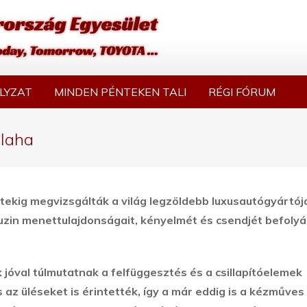
LYZAT
MINDEN PÉNTEKEN TALI
RÉGI FÓRUM
alaha
tekig megvizsgálták a világ legzöldebb luxusautógyártó
muzin menettulajdonságait, kényelmét és csendjét befolyá
 jóval túlmutatnak a felfüggesztés és a csillapítóelemek
az üléseket is érintették, így a már eddig is a kézműves