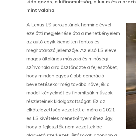
kidolgozás, a kifinomultság, a luxus és a prec
mint valaha.
A Lexus LS sorozatának harminc évvel
ezelőtti megjelenése óta a menetkényelem
az autó egyik kiemelten fontos és
meghatározó jellemzője. Az első LS eleve
magas általános műszaki és minőségi
színvonala arra ösztönözte a fejlesztőket,
hogy minden egyes újabb generáció
bevezetésekor még tovább növeljék a
modell kényelmét és finomítsák műszaki
részleteinek kidolgozottságát. Ez az
elkötelezettség vezetett el mára a 2021-
es LS kivételes menetkényelméhez úgy,
hogy a fejlesztők nem vezettek be
alapvető szerkezeti újításokat, azonban a