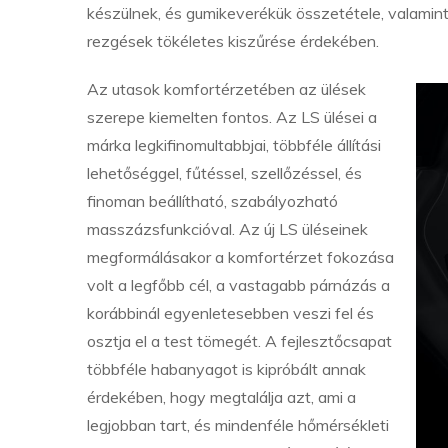
készülnek, és gumikeverékük összetétele, valamint
rezgések tökéletes kiszűrése érdekében.
Az utasok komfortérzetében az ülések
szerepe kiemelten fontos. Az LS ülései a
márka legkifinomultabbjai, többféle állítási
lehetőséggel, fűtéssel, szellőzéssel, és
finoman beállítható, szabályozható
masszázsfunkcióval. Az új LS üléseinek
megformálásakor a komfortérzet fokozása
volt a legfőbb cél, a vastagabb párnázás a
korábbinál egyenletesebben veszi fel és
osztja el a test tömegét. A fejlesztőcsapat
többféle habanyagot is kipróbált annak
érdekében, hogy megtalálja azt, ami a
legjobban tart, és mindenféle hőmérsékleti