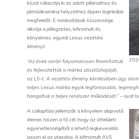
közül választja ki az adott pillanathoz és
járműdinamikai helyzethez éppen leginkább
megfelelőt. E módosítások összessége
alkotja a jellegzetes, kifinomult és
kényelmes, egyedi Lexus vezetési
élményt.
202
“Az évek során folyamatosan finomítottuk
és fejlesztettük a márka zászlóshajóját,
az LS-t. A vezetési élmény kérdésében úgy döntöt
teljes Lexus márka egyik legfontosabb, legmegh
hangoltuk a teljes rendszer működését.”
– avat b
A csillapítási jellemzők a kényelem alapvető
elemei, hiszen a fő cél, hogy az útfelületi
egyenetlenségéből a lehető legkevesebb
jusson el az utasokig. A kifinomult AVS