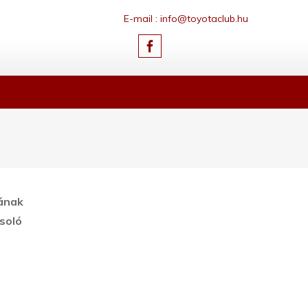
E-mail : info@toyotaclub.hu
jának
soló