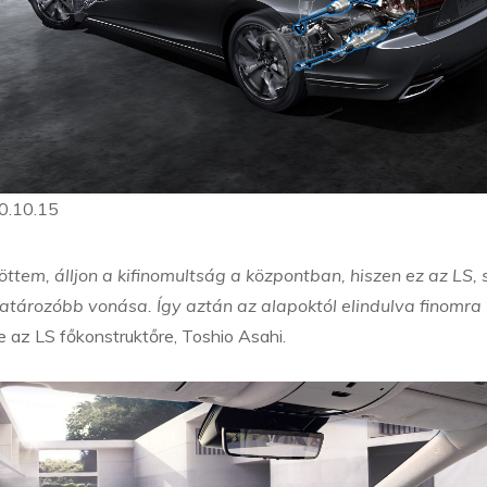
0.10.15
tem, álljon a kifinomultság a központban, hiszen ez az LS, 
atározóbb vonása. Így aztán az alapoktól elindulva finomra
e az LS főkonstruktőre, Toshio Asahi.