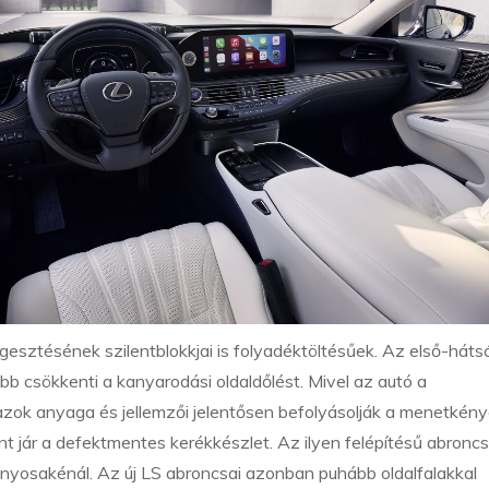
gesztésének szilentblokkjai is folyadéktöltésűek. Az első-háts
b csökkenti a kanyarodási oldaldőlést. Mivel az autó a
azok anyaga és jellemzői jelentősen befolyásolják a menetkény
t jár a defektmentes kerékkészlet. Az ilyen felépítésű abronc
nyosakénál. Az új LS abroncsai azonban puhább oldalfalakkal