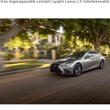
izitás legmagasabb szintjét nyújtó Lexus LS tökéletesebb 