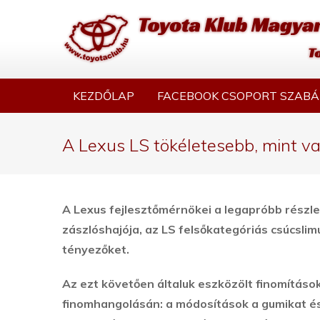
KEZDŐLAP
FACEBOOK CSOPORT SZABÁ
A Lexus LS tökéletesebb, mint v
A Lexus fejlesztőmérnökei a legapróbb részle
zászlóshajója, az LS felsőkategóriás csúcsli
tényezőket.
Az ezt követően általuk eszközölt finomítások
finomhangolásán: a módosítások a gumikat és 