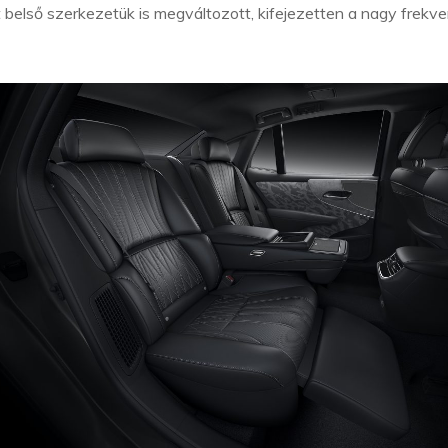
 belső szerkezetük is megváltozott, kifejezetten a nagy frekve