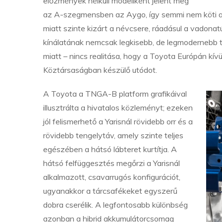
előzmények nélküli modellként jelent meg
az A-szegmensben az Aygo, így semmi nem köti a 
miatt szinte kizárt a névcsere, ráadásul a vadonat
kínálatának nemcsak legkisebb, de legmodernebb ta
miatt – nincs realitása, hogy a Toyota Európán kív
Köztársaságban készülő utódot.
A Toyota a TNGA-B platform grafikáival
illusztrálta a hivatalos közleményt; ezeken
jól felismerhető a Yarisnál rövidebb orr és a
rövidebb tengelytáv, amely szinte teljes
egészében a hátsó lábteret kurtítja. A
hátsó felfüggesztés megőrzi a Yarisnál
alkalmazott, csavarrugós konfigurációt,
ugyanakkor a tárcsafékeket egyszerű
dobra cserélik. A legfontosabb különbség
azonban a hibrid akkumulátorcsomag