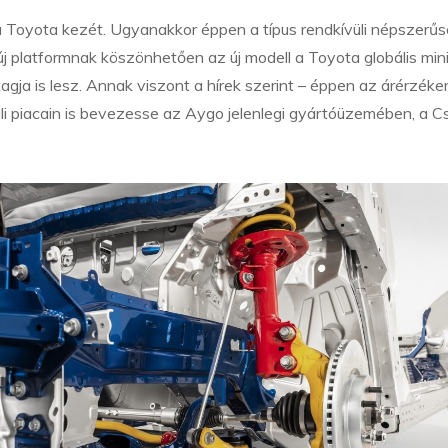
Toyota kezét. Ugyanakkor éppen a típus rendkívüli népszerű
új platformnak köszönhetően az új modell a Toyota globális min
gja is lesz. Annak viszont a hírek szerint – éppen az árérzék
üli piacain is bevezesse az Aygo jelenlegi gyártóüzemében, a C