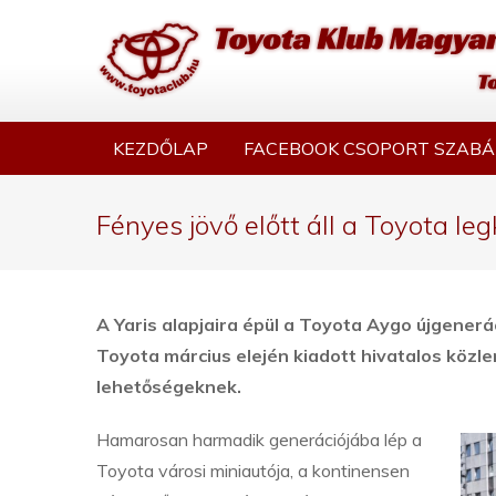
KEZDŐLAP
FACEBOOK CSOPORT SZABÁ
Fényes jövő előtt áll a Toyota le
A Yaris alapjaira épül a Toyota Aygo újgenerá
Toyota március elején kiadott hivatalos közl
lehetőségeknek.
Hamarosan harmadik generációjába lép a
Toyota városi miniautója, a kontinensen