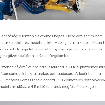
ehetőség: a tisztán elektromos hajtás. Noha erre semmi nem u
az akkumulátoros modell mellett. A szegmens a közelmúltban 
kedés csekély napi futásteljesítményéhez igazodó, észszerűen
ig megfizethető áron kerülnek forgalomba.
zabadidőjárművek példája is mutatja, a TNGA platformok mi
ulátorcsomagok helytakarékos befogadására. A Japánban már
,5 méteres karosszériája dacára 150 kilométeres hatótávolsá
modellt mindössze 4,5 millió forintnak megfelelő összegért