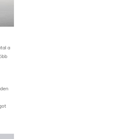
tal a
több
nden
got