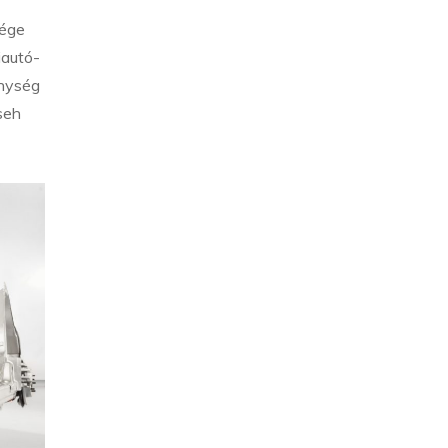
sége
iautó-
enység
seh