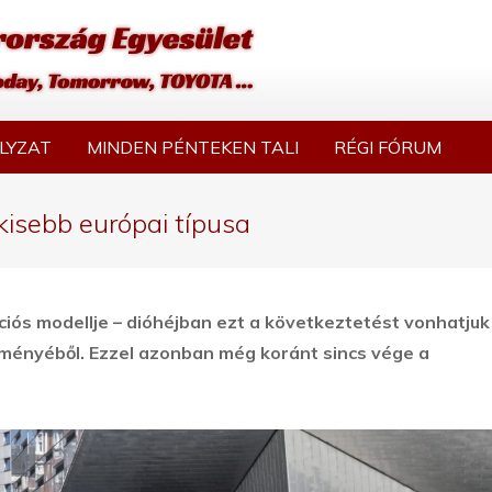
LYZAT
MINDEN PÉNTEKEN TALI
RÉGI FÓRUM
gkisebb európai típusa
ciós modellje – dióhéjban ezt a következtetést vonhatjuk 
eményéből. Ezzel azonban még koránt sincs vége a