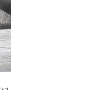
nkrét