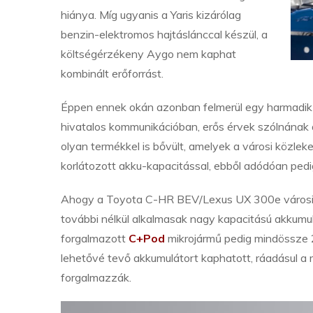
hiánya. Míg ugyanis a Yaris kizárólag
benzin-elektromos hajtáslánccal készül, a
költségérzékeny Aygo nem kaphat
kombinált erőforrást.
Éppen ennek okán azonban felmerül egy harmadik l
hivatalos kommunikációban, erős érvek szólnának 
olyan termékkel is bővült, amelyek a városi közle
korlátozott akku-kapacitással, ebből adódóan ped
Ahogy a Toyota C-HR BEV/Lexus UX 300e városi s
további nélkül alkalmasak nagy kapacitású akkum
forgalmazott
C+Pod
mikrojármű pedig mindössze 2
lehetővé tevő akkumulátort kaphatott, ráadásul a 
forgalmazzák.