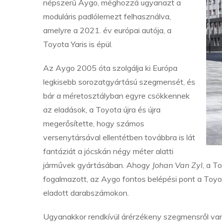
népszerű Aygo, méghozzá ugyanazt a
moduláris padlólemezt felhasználva,
amelyre a 2021. év európai autója, a
Toyota Yaris is épül.
Az Aygo 2005 óta szolgálja ki Európa
legkisebb sorozatgyártású szegmensét, és
bár a méretosztályban egyre csökkennek
az eladások, a Toyota újra és újra
megerősítette, hogy számos
versenytársával ellentétben továbbra is lát
fantáziát a jócskán négy méter alatti
járművek gyártásában. Ahogy
Johan Van Zyl
, a T
fogalmazott, az Aygo fontos belépési pont a Toyot
eladott darabszámokon.
Ugyanakkor rendkívül árérzékeny szegmensről van 