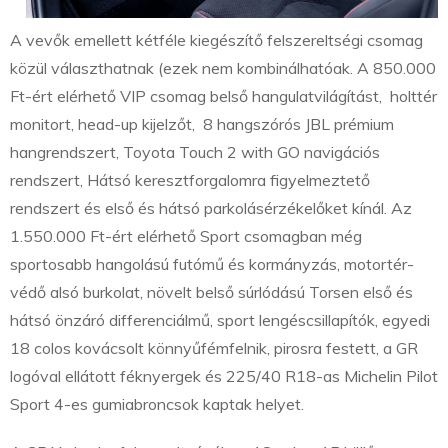
A vevők emellett kétféle kiegészítő felszereltségi csomag
közül választhatnak (ezek nem kombinálhatóak. A 850.000
Ft-ért elérhető VIP csomag belső hangulatvilágítást, holttér
monitort, head-up kijelzőt, 8 hangszórós JBL prémium
hangrendszert, Toyota Touch 2 with GO navigációs
rendszert, Hátsó keresztforgalomra figyelmeztető
rendszert és első és hátsó parkolásérzékelőket kínál. Az
1.550.000 Ft-ért elérhető Sport csomagban még
sportosabb hangolású futómű és kormányzás, motortér-
védő alsó burkolat, növelt belső súrlódású Torsen első és
hátsó önzáró differenciálmű, sport lengéscsillapítók, egyedi
18 colos kovácsolt könnyűfémfelnik, pirosra festett, a GR
logóval ellátott féknyergek és 225/40 R18-as Michelin Pilot
Sport 4-es gumiabroncsok kaptak helyet.