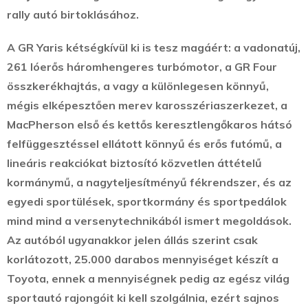
rally autó birtoklásához.
A GR Yaris kétségkívül ki is tesz magáért: a vadonatúj,
261 lóerős háromhengeres turbómotor, a GR Four
összkerékhajtás, a vagy a különlegesen könnyű,
mégis elképesztően merev karosszériaszerkezet, a
MacPherson első és kettős keresztlengőkaros hátsó
felfüggesztéssel ellátott könnyű és erős futómű, a
lineáris reakciókat biztosító közvetlen áttételű
kormánymű, a nagyteljesítményű fékrendszer, és az
egyedi sportülések, sportkormány és sportpedálok
mind mind a versenytechnikából ismert megoldások.
Az autóból ugyanakkor jelen állás szerint csak
korlátozott, 25.000 darabos mennyiséget készít a
Toyota, ennek a mennyiségnek pedig az egész világ
sportautó rajongóit ki kell szolgálnia, ezért sajnos