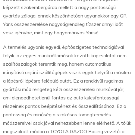
képzett szakembergárda mellett a nagy pontosságú
gyártás záloga, ennek köszönhetően ugyanakkor egy GR
Yaris összeszerelése nagyságrendileg tízszer annyi időt
vesz igénybe, mint egy hagyományos Yarisé.
A termelés ugyanis egyedi, építőszigetes technológiával
folyik, az egyes munkaállomások közötti kapcsolatot nem
szállítószalagok teremtik meg, hanem automatikus
irányítású önjáró szállítógépek viszik egyik helyről a másikra
a lépésről lépésre felépülő autót. Ez a rendkívül rugalmas
gyártási mód rengeteg kézi összeszerelési munkával jár,
ami elengedhetetlenül fontos az autó kulcsfontosságú
részeinek pontos beépítéséhez és összeállításához. Ez a
pontosság és minőség a szokásos tömegtermelés
módszereivel csak jóval nehezebben lenne elérhető. A tőlük
megszokott módon a TOYOTA GAZOO Racing vezetői a