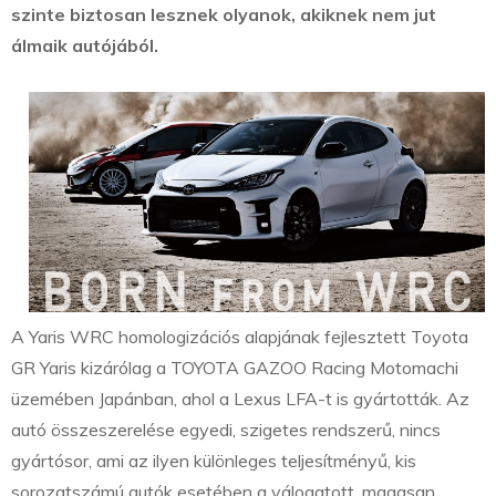
szinte biztosan lesznek olyanok, akiknek nem jut
álmaik autójából.
A Yaris WRC homologizációs alapjának fejlesztett Toyota
GR Yaris kizárólag a TOYOTA GAZOO Racing Motomachi
üzemében Japánban, ahol a Lexus LFA-t is gyártották. Az
autó összeszerelése egyedi, szigetes rendszerű, nincs
gyártósor, ami az ilyen különleges teljesítményű, kis
sorozatszámú autók esetében a válogatott, magasan