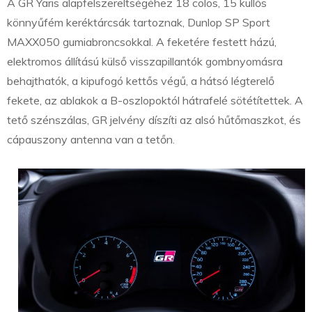
A GR Yaris alapfelszereltségéhez 18 colos, 15 küllős
könnyűfém keréktárcsák tartoznak, Dunlop SP Sport
MAXX050 gumiabroncsokkal. A feketére festett házú,
elektromos állítású külső visszapillantók gombnyomásra
behajthatók, a kipufogó kettős végű, a hátsó légterelő
fekete, az ablakok a B-oszlopoktól hátrafelé sötétítettek. A
tető szénszálas, GR jelvény díszíti az alsó hűtőmaszkot, és
cápauszony antenna van a tetőn.