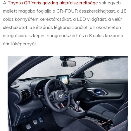
A
Toyota GR Yaris gazdag alapfelszereltsége
sok egyéb
mellett magába foglalja a GR-FOUR összkerékhajtást, a 18
colos könnyűfém keréktárcsákat, a LED világítást, a velúr
üléshuzatot, a kétzónás légkondicionálót, az okostelefon
integrációra is képes hangrendszert és a 8 colos központi
érintőképernyőt.