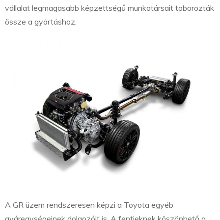
vállalat legmagasabb képzettségű munkatársait toborozták
össze a gyártáshoz.
A GR üzem rendszeresen képzi a Toyota egyéb
gyáregységeinek dolgozóit is. A fentieknek köszönhető a