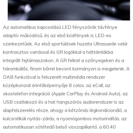
Az automatikus kapcsolású LED fényszórók távfénye
adaptív működésű, és az első ködfények is LED-es
szerkezetűek. Az első sportülések huzata Ultrasuede velúr
kontrasztos varrással és GR logókkal a háttámlákba
integrált fejtámaszokon. A GR felirat a szőnyegeken és a
háromküllős, finom bőrrel bevont kormányon is megjelenik. A
DAB funkcióval is felszerelt multimédia rendszer
középkonzoli érintőképernyője 8 colos, az eCall, az
okostelefon integráció (Apple CarPlay és Android Auto), az
USB csatlakozó és a hat hangszórós audiorendszer is az
alapfelszerelés része, ahogy a kétzónás légkondicionáló, a
kulcsnélküli nyitás-zárás, a nyomógombos motorindítás, az
automatikusan sötétedő belső visszapillantó, a 60:40