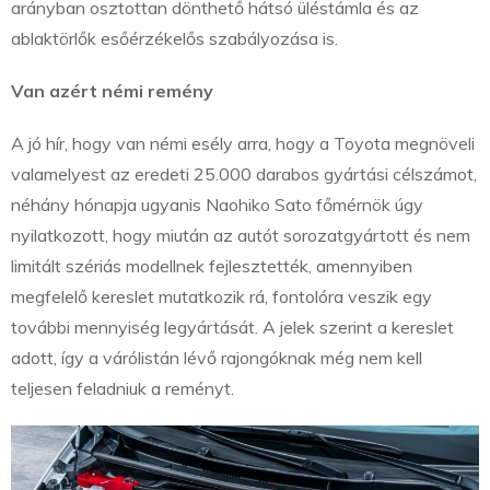
arányban osztottan dönthető hátsó üléstámla és az
ablaktörlők esőérzékelős szabályozása is.
Van azért némi remény
A jó hír, hogy van némi esély arra, hogy a Toyota megnöveli
valamelyest az eredeti 25.000 darabos gyártási célszámot,
néhány hónapja ugyanis Naohiko Sato főmérnök úgy
nyilatkozott, hogy miután az autót sorozatgyártott és nem
limitált szériás modellnek fejlesztették, amennyiben
megfelelő kereslet mutatkozik rá, fontolóra veszik egy
további mennyiség legyártását. A jelek szerint a kereslet
adott, így a várólistán lévő rajongóknak még nem kell
teljesen feladniuk a reményt.