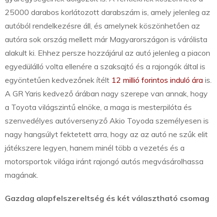
25000 darabos korlátozott darabszám is, amely jelenleg az
autóból rendelkezésre áll, és amelynek köszönhetően az
autóra sok ország mellett már Magyarországon is várólista
alakult ki. Ehhez persze hozzájárul az autó jelenleg a piacon
egyedülálló volta ellenére a szaksajtó és a rajongók által is
egyöntetűen kedvezőnek ítélt
12 millió forintos induló ára
is.
A GR Yaris kedvező árában nagy szerepe van annak, hogy
a Toyota világszintű elnöke, a maga is mesterpilóta és
szenvedélyes autóversenyző Akio Toyoda személyesen is
nagy hangsúlyt fektetett arra, hogy az az autó ne szűk elit
játékszere legyen, hanem minél több a vezetés és a
motorsportok világa iránt rajongó autós megvásárolhassa
magának.
Gazdag alapfelszereltség és két választható csomag