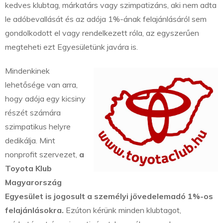
kedves klubtag, márkatárs vagy szimpatizáns, aki nem adta
le adóbevallását és az adója 1%-ának felajánlásáról sem
gondolkodott el vagy rendelkezett róla, az egyszerűen
megteheti ezt Egyesületünk javára is.
Mindenkinek
lehetősége van arra,
hogy adója egy kicsiny
részét számára
szimpatikus helyre
dedikálja. Mint
nonprofit szervezet,
a
Toyota Klub
Magyarország
Egyesület is jogosult a személyi jövedelemadó 1%-os
felajánlásokra.
Ezúton kérünk minden klubtagot,