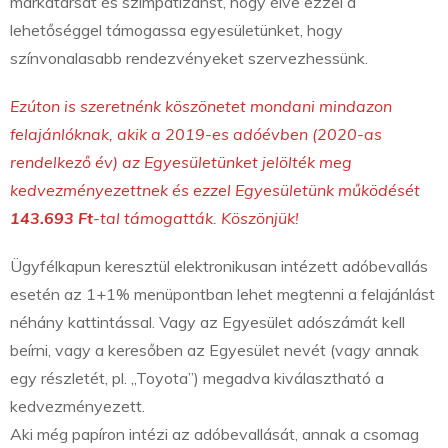
márkatársat és szimpatizánst, hogy élve ezzel a
lehetőséggel támogassa egyesületünket, hogy
színvonalasabb rendezvényeket szervezhessünk.
Ezúton is szeretnénk köszönetet mondani mindazon
felajánlóknak, akik a 2019-es adóévben (2020-as
rendelkező év) az Egyesületünket jelölték meg
kedvezményezettnek és ezzel Egyesületünk működését
143.693 Ft
-tal támogatták. Köszönjük!
Ügyfélkapun keresztül elektronikusan intézett adóbevallás
esetén az 1+1% menüpontban lehet megtenni a felajánlást
néhány kattintással. Vagy az Egyesület adószámát kell
beírni, vagy a keresőben az Egyesület nevét (vagy annak
egy részletét, pl. „Toyota”) megadva kiválasztható a
kedvezményezett.
Aki még papíron intézi az adóbevallását, annak a csomag