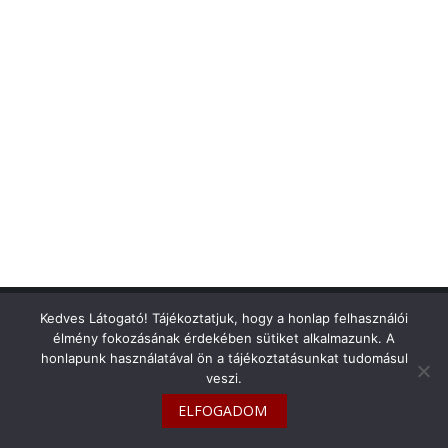
info@toyotaclub.hu
Kedves Látogató! Tájékoztatjuk, hogy a honlap felhasználói
élmény fokozásának érdekében sütiket alkalmazunk. A
Copyright © 2026
Toyota Klub Magyarország
honlapunk használatával ön a tájékoztatásunkat tudomásul
veszi.
ELFOGADOM